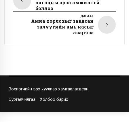
онгоцны эрэл амжилтгүй
боллоо
ДАРААХ
Амиа хорлохыг завдсан
залуугийн амь насыг
аварчээ
Зохиогчийн эрх хуулиар хамгаалагдсан
Сурталчилгаа
Холбоо барих