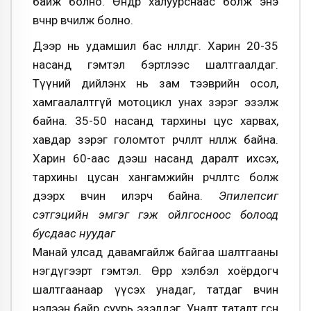
байж болно. Өндөр халуурснаас болж энэ
өвчнөөр өвчилж болно.
Дээр нь удамшил бас нөлөөлдөг. Харин 20-35
насанд гэмтэл бэртлээс шалтгаалдаг.
Түүний дийлэнх нь зам тээврийн осол,
хамгаалалтгүй мотоцикл унах зэрэг эзэлж
байна. 35-50 насанд тархины цус харвах,
хавдар зэрэг голомтот өөрчлөлт нөлөөлж байна.
Харин 60-аас дээш насанд даралт ихсэх,
тархины цусан хангамжийн өөрчлөлтөөс болж
дээрх өвчин илэрч байна.
Эпилепсиг
сэтгэцийн эмгэг гэж ойлгосноос болоод
бусдаас нуудаг
Манай улсад давамгайлж байгаа шалтгааны
нэгдүгээрт гэмтэл. Өөрөөр хэлбэл хоёрдогч
шалтгаанаар үүсэх унадаг, татдаг өвчин
нэлээн байр суурь эзэлдэг. Уналт таталт өгсөн