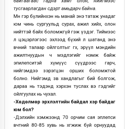
байгаагаас гадна хамт олон, нийгмээс
тусгаарлагдан сүүдэрт амьдарч байна.
Мөн гэр бүлийнхэн нь манай энэ татаж унадаг
юм чинь сургуульд сурах, ажил хийх, олон
нийттэй байх боломжгүй гэж үздэг. Тиймээс
л цэцэрлэгээс эхлээд бүхий л шатанд энэ
өвчний талаар ойлголтыг өгөх, эрүүл мэндийн
ажилтнуудын ч мэдлэгийг нэмж байж
эпилепситэй хүмүүс сүүдрээс гарч,
нийгэмдээ зэрэгцэн орших боломжтой
болно. Нийгэмд зөв хандлагыг бий болгож,
дараа нь тэдэнд хэрхэн туслах вэ гэдгийг
ойлгуулах нь чухал.
-Хөдөлмөр эрхлэлтийн байдал хэр байдаг
юм бол?
-Дэлхийн хэмжээнд 70 орчим сая эплепси
өвчтөний 80-85 хувь нь хөгжиж буй орнуудад