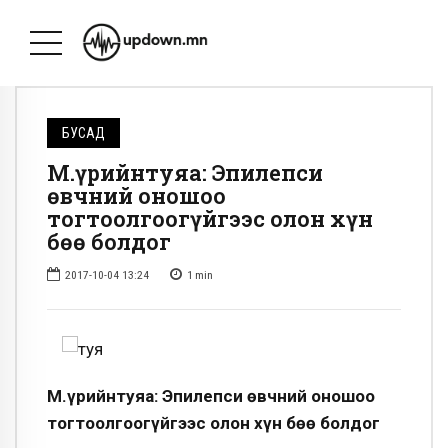
БУСАД
М.Үүрийнтуяа: Эпилепси
өвчний оношоо
тогтоолгоогүйгээс олон хүн
бөө болдог
2017-10-04 13:24
1
min
М.Үүрийнтуяа: Эпилепси өвчний оношоо
тогтоолгоогүйгээс олон хүн бөө болдог