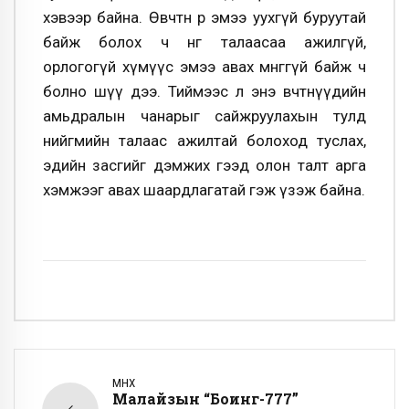
хэвээр байна. Өвчтөн өөрөө эмээ уухгүй буруутай
байж болох ч нөгөө талаасаа ажилгүй,
орлогогүй хүмүүс эмээ авах мөнгөгүй байж ч
болно шүү дээ. Тиймээс л энэ өвчтөнүүдийн
амьдралын чанарыг сайжруулахын тулд
нийгмийн талаас ажилтай болоход туслах,
эдийн засгийг дэмжих гээд олон талт арга
хэмжээг авах шаардлагатай гэж үзэж байна.
ӨМНӨХ
Малайзын “Боинг-777”