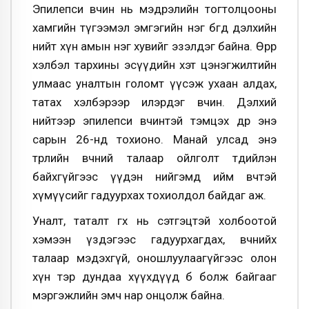
Эпилепси өвчин нь мэдрэлийн тогтолцооны
хамгийн түгээмэл эмгэгийн нэг бөгөөд дэлхийн
нийт хүн амын нэг хувийг эзэлдэг байна. Өөрөөр
хэлбэл тархины эсүүдийн хэт цэнэгжилтийн
улмаас уналтын голомт үүсэж ухаан алдах,
татах хэлбэрээр илэрдэг өвчин. Дэлхий
нийтээр эпилепси өвчинтэй тэмцэх өдөр энэ
сарын 26-нд тохионо. Манай улсад энэ
төрлийн өвчний талаар ойлголт төдийлэн
байхгүйгээс үүдэн нийгэмд ийм өвчтэй
хүмүүсийг гадуурхах тохиолдол байдаг аж.
Уналт, таталт өгөх нь сэтгэцтэй холбоотой
хэмээн үздэгээс гадуурхагдах, өвчнийхөө
талаар мэдэхгүй, оношлуулаагүйгээс олон
хүн тэр дундаа хүүхдүүд бөө болж байгааг
мэргэжлийн эмч нар онцолж байна.