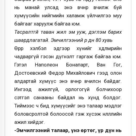
нь манай улсад энэ өвчнөөр өвчилж буй
хүмүүсийн нийгмийн халамж үйлчилгээ муу
байгааг харуулж байгаа юм.
Тасралтгүй таван жил эм ууж, дэглэм барих
шаардлагатай. Эмчилгээний үр дүн 80 хувь
Өөрөөр хэлбэл эдгээр хүнийг хөдөлмөрийн
чадваргүй гэсэн дүгнэлт гаргаж байгаа юм.
Гэтэл Наполеон Бонапарт, Ван Гог,
Достоевский Федор Михайлович гээд олон
алдартай хүмүүс энэ өвчнөөр өвчилсөн байдаг.
Ингээд ажилгүй, орлогогүй болчихоор
сэтгэл санааны байдал нь хүнд болдог.
Тиймээс ч бид хүмүүсийг энэ талаар мэдлэг
боловсролтой болоосой гэж хүсэж нөлөөллийн
ажил хийдэг.
-Эмчилгээний талаар, үнэ өртөг, үр дүн нь