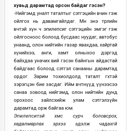
хувьд дарамтад орсон байдаг гэсэн?
-Нийгэмд уналт таталтыг сэтгэцийн өвчин гэж
ойлгох нь давамгайлдаг. Мөн энэ төрлийн
өвчтэй хүн ч эпилепсиг сэтгэцийн эмгэг гэж
ойлгосноос болоод бусдаас нуудаг, автобус
унаанд, олон нийтийн газар явахдаа, хайртай
хүнийхээ, анги, хамт олныхоо дэргэд
байхдаа уначих вий гэсэн байнгын айдастай
байдгаас болоод сэтгэл санааны дарамтад
ордог. Зарим тохиолдолд таталт өгөхтэй
зэрэгцэн бие засдаг. Ийм өвчтөнүүд үүнээсээ
санаа зовоод нийгэмд, олон нийтийн дунд
орохоос зайлсхийж улам сэтгэлзүйн
дарамтад орж байгаа юм.
Эпилепситэй хүмүүс сурч боловсрох,
хөдөлмөрлөх эрхээ эдэлж чадахгүй