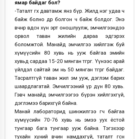
ямар байдаг бол?
-Таталт өгөх давтамж янз бүр. Жилд нэг удаа ч
байж болно өдөр болгон ч байж болдог. Энэ
өвчнөөр өвдсөн хүн эрт оношлуулж, эмчилгээндээ
орвол таван жилийн дараа эдгэрэх
боломжтой. Манайд эмчилгээ хийлгэж буй
хүмүүсийн 80 хувь нь ууж байгаа эмийн
хувьд сардаа 15-20 мянган төгрөг. Үүнээс арай
үйлдэл сайтай эм нь 50 мянган төгрөг байдаг.
Тасралтгүй таван жил эм ууж, дэглэм барих
шаардлагатай. Эмчилгээний үр дүн 80 хувь.
Гэвч манайд эмчилгээгээ бүрэн хийлгэхгүй,
дэглэмээ барихгүй байна.
Манай лабораторид шинжилгээ өгч байгаа
хүмүүсийн 70-76 хувь нь эмээ уух ёстой
тунгаар бага тунгаар ууж байна. Тэгэхээр
тухайн хүний өвчин намдахгүй, таталт өгсөн