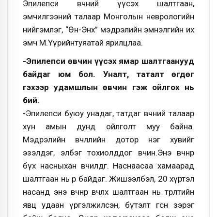
Эпилепси өвчний үүсэх шалтгаан,
эмчилгээний талаар Монголын неврологийн
нийгэмлэг, “Өнө-Энх” мэдрэлийн эмнэлгийн их
эмч М.Үүрийнтуяатай ярилцлаа.
-Эпилепси өвчин үүсэх ямар шалтгаанууд
байдаг юм бол. Уналт, таталт өгдөг
гэхээр удамшлын өвчин гэж ойлгох нь
бий.
-Эпилепси буюу унадаг, татдаг өвчний талаар
хүн амын дунд ойлголт муу байна.
Мэдрэлийн өвчлөлийн дотор нэг хувийг
эзэлдэг, элбэг тохиолддог өвчин.Энэ өвчнөөр
бүх насныхан өвчилдөг. Наснаасаа хамаарад
шалтгаан нь өөр байдаг. Жишээлбэл, 20 хүртэл
насанд энэ өвчнөөр өвчлөх шалтгаан нь төрөлтийн
явц удаан үргэлжилсэн, бүтэлт өгсөн зэрэг