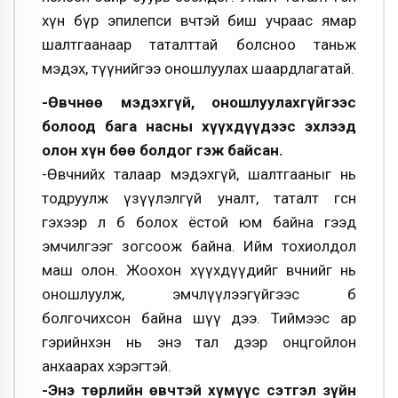
хүн бүр эпилепси өвчтэй биш учраас ямар
шалтгаанаар таталттай болсноо таньж
мэдэх, түүнийгээ оношлуулах шаардлагатай.
-Өвчнөө мэдэхгүй, оношлуулахгүйгээс
болоод бага насны хүүхдүүдээс эхлээд
олон хүн бөө болдог гэж байсан.
-Өвчнийхөө талаар мэдэхгүй, шалтгааныг нь
тодруулж үзүүлэлгүй уналт, таталт өгсөн
гэхээр л бөө болох ёстой юм байна гээд
эмчилгээг зогсоож байна. Ийм тохиолдол
маш олон. Жоохон хүүхдүүдийг өвчнийг нь
оношлуулж, эмчлүүлээгүйгээс бөө
болгочихсон байна шүү дээ. Тиймээс ар
гэрийнхэн нь энэ тал дээр онцгойлон
анхаарах хэрэгтэй.
-Энэ төрлийн өвчтэй хүмүүс сэтгэл зүйн