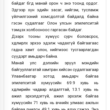
байдаг бөгөөд манай орон ч энэ тоонд ордог.
Эдгээр хүн эдийн засаг, нийгэм, тусламж
үйлчилгээний хомсдолтой байдалд байна
гэсэн судалгааг Олон улсын эпилепситэй
тэмцэх холбооноос гаргасан байдаг.
Дээрх тооны хүмүүс сурч боловсрох,
хөдөлмөрлөх эрхээ эдэлж чадахгүй байгаагаас
гадна хамт олон, нийгмээс тусгаарлагдан
сүүдэрт амьдарч байна.
Манай улс дэлхийн эрүүл мэндийн
байгууллагатай хамтран хийсэн судалгаагаар
Улаанбаатар хотод амьдарч байгаа
эпилепситэй хүмүүсийн 69.9 хувь нь
хөдөлмөрийн чадвар алдалттай, 13.1 хувь нь
ажил эрхэлдэггүй, ажил эрхэлж байгаа
хүмүүсийн 71 хувь нь өвчнийхөө улмаас ажлын
байраа өөрчилсөн, 49.1 хувь нь ядуу гэжээ. Энэ