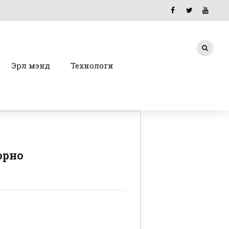
Эрүүл мэнд
Технологи
орно