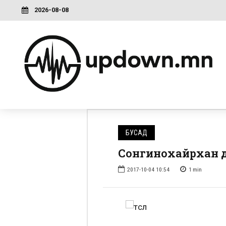
2026-08-08
БУСАД
Сонгинохайрхан дү
2017-10-04 10:54
1
min