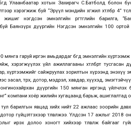
өгөөд Улаанбаатар хотын Захирагч С.Батболд болон буса
тээр хэрэгжиж буй “Эрүүл мэндийн хөгжил хөтөлбөр 4” тө
 жишиг нэгдсэн эмнэлгийн өргөтгөлийн барилга, “Б
уй Баянзүрх дүүргийн Нэгдсэн эмнэлгийн 100 ортой ө
0 мянга гаруй иргэн амьдардаг бөгөөд эмнэлгийн хүртээмж
йж, хэрэгжүүлэх үйл ажиллагааны хөтөлбөрт тусгасан 
ар, хүртээмжийг сайжруулах зорилтын хүрээнд энэхүү э
эс засал, төрөх, дотор, мэдрэл, хавдар, хүүхэд, эмэгтэйчү
Сонгинохайрхан дүүргийн 150 мянган иргэнд үйлчлэх
” компани хоёр жилийн хугацаанд барьж, ашиглалтад оруу
а тул барилгын явцад хийх нийт 22 ажлаас зоорийн давх
дотор гүйцэтгэхээр төлөвлөжээ. Үлдсэн 17 ажлыг 2018 о
лыг ирэх долоо хоногт хийхээр төлөвлөж байгааг гүй