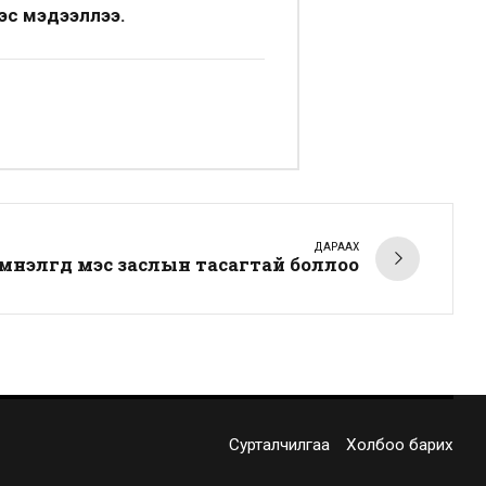
эс мэдээллээ.
ДАРААХ
эмнэлгүүд мэс заслын тасагтай боллоо
Сурталчилгаа
Холбоо барих