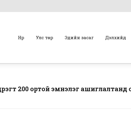
Нүүр
Улс төр
Эдийн засаг
Дэлхийд
үрэгт 200 ортой эмнэлэг ашиглалтанд 