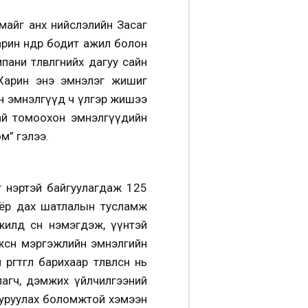
амайг анх нийслэлийн Засаг
н өнөөдөр бодит ажил болон
төлөвлөгөөнийхөө дагуу сайн
 Харин энэ эмнэлэг жишиг
йн эмнэлгүүд ч үлгэр жишээ
тай томоохон эмнэлгүүдийн
м” гэлээ.
 нэртэй байгуулагдаж 125
хоёр дах шатлалын тусламж
илд өсөн нэмэгдэж, үүнтэй
лжсөн мэргэжлийн эмнэлгийн
өтгөл барихаар төлөвлөсөн нь
илагч, дэмжих үйлчилгээний
бууруулах боломжтой хэмээн