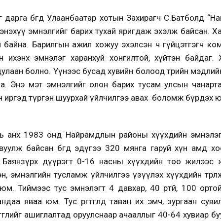
 дарга бөгөөд Улаанбаатар хотын Захирагч С.Батболд “Н
нэхүү эмнэлгийг барих тухай яригдаж эхэлж байсан. Хари
айна. Барилгын ажил хожуу эхэлсэн ч гүйцэтгэгч компани 
 ихэнх эмнэлэг харанхуй хонгилтой, хүйтэн байдаг.
дулаан болно. Үүнээс бусад хувийн болоод төрийн мэдли
на. Энэ мэт эмнэлгийг олон барих тусам улсын чанар
йн иргэд түргэн шуурхай үйлчилгээ авах боломж бүрдэх ю
нь анх 1983 онд Найрамдлын районы хүүхдийн эмнэлэг
вуулж байсан бөгөөд эдүгээ 320 мянга гаруй хүн амд 
 Баянзүрх дүүрэгт 0-16 насны хүүхдийн тоо жилээс ж
сэн, эмнэлгийн тусламж үйлчилгээ үзүүлэх хүүхдийн төрө
. Тиймээс тус эмнэлэгт 4 давхар, 40 өрөөтөй, 100 ортой өрг
даа яваа юм. Тус өргөтгөлд таван их эмч, зургаан сув
тгөлийг ашиглалтад оруулснаар ачааллыг 40-64 хувиар 