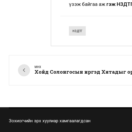
үзэж байгаа аж
гэж НЗДТГ
НЗДТГ
ӨМНӨХ
Хойд Солонгосын иргэд Хятадыг о
Зохиогчийн эрх хуулиар хамгаалагдсан