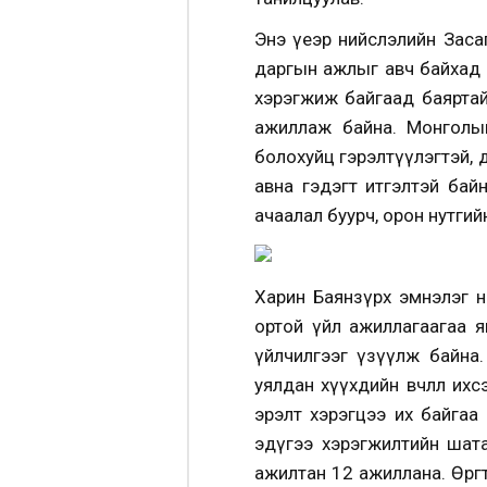
Энэ үеэр нийслэлийн Засаг
даргын ажлыг авч байхад э
хэрэгжиж байгаад баяртай б
ажиллаж байна. Монголын
болохуйц гэрэлтүүлэгтэй, 
авна гэдэгт итгэлтэй бай
ачаалал буурч, орон нутги
Харин Баянзүрх эмнэлэг 
ортой үйл ажиллагаагаа я
үйлчилгээг үзүүлж байна.
уялдан хүүхдийн өвчлөл их
эрэлт хэрэгцээ их байгаа юм
эдүгээ хэрэгжилтийн шатан
ажилтан 12 ажиллана. Өргө