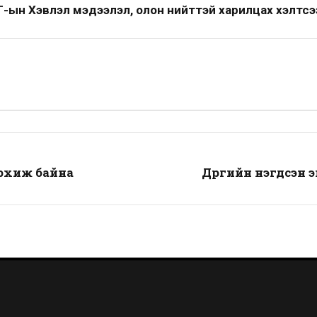
-ын Хэвлэл мэдээлэл, олон нийттэй харилцах хэлтсэ
рхиж байна
Дүүргийн нэгдсэн 