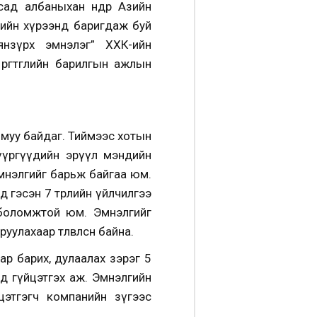
д албаныхан өнөөдөр Азийн
слийн хүрээнд баригдаж буй
аянзүрх эмнэлэг” ХХК-ийн
ргөтгөлийн барилгын ажлын
 муу байдаг. Тиймээс хотын
дүүргүүдийн эрүүл мэндийн
мнэлгийг барьж байгаа юм.
үд гэсэн 7 төрлийн үйлчилгээ
 боломжтой юм. Эмнэлгийг
лахаар төлөвлөсөн байна.
ар барих, дулаалах зэрэг 5
нд гүйцэтгэх аж. Эмнэлгийн
цэтгэгч компанийн зүгээс