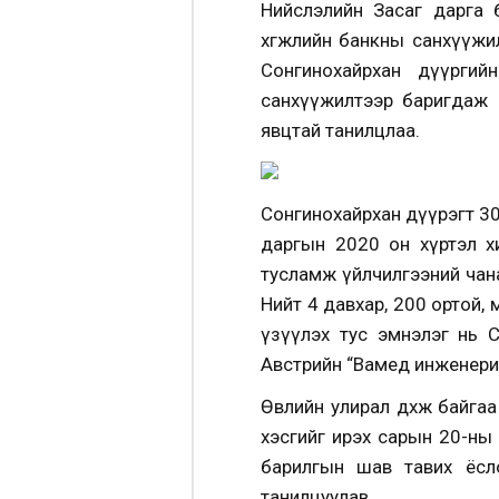
Нийслэлийн Засаг дарга б
хөгжлийн банкны санхүүжил
Сонгинохайрхан дүүргийн
санхүүжилтээр баригдаж б
явцтай танилцлаа.
Сонгинохайрхан дүүрэгт 30
даргын 2020 он хүртэл хи
тусламж үйлчилгээний чан
Нийт 4 давхар, 200 ортой, м
үзүүлэх тус эмнэлэг нь 
Австрийн “Вамед инженеринг
Өвлийн улирал дөхөж байга
хэсгийг ирэх сарын 20-ны 
барилгын шав тавих ёсло
танилцуулав.