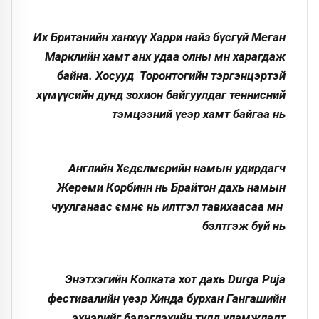
Их Британийн ханхүү Харри найз бүсгүй Меган
Марклийн хамт анх удаа олны өмнө харагдаж
байна. Хосууд Торонтогийн тэргэнцэртэй
хүмүүсийн дунд зохион байгуулдаг теннисний
тэмцээний үеэр хамт байгаа нь
Английн Хєдєлмєрийн намын удирдагч
Жереми Корбинн нь Брайтон дахь намын
чуулганаас ємнє нь илтгэл тавихаасаа өмнө
бэлтгэж буй нь
Энэтхэгийн Колката хот дахь Durga Puja
фестивалийн үеэр Хинда бурхан Гангашийн
эхнэрийг бэлэглэхийн тулд уламжлалт