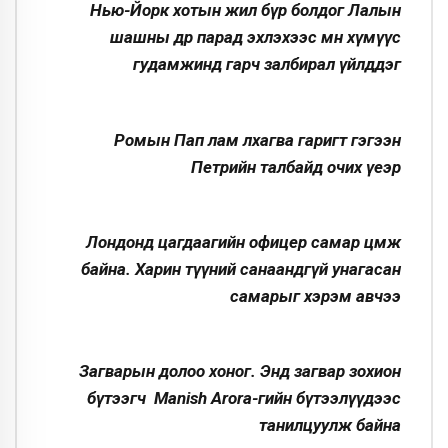
Нью-Йорк хотын жил бүр болдог Лалын
шашны өдөр парад эхлэхээс өмнө хүмүүс
гудамжинд гарч залбирал үйлддэг
Ромын Пап лам лхагва гаригт гэгээн
Петрийн талбайд очих үеэр
Лондонд цагдаагийн офицер самар цөмөж
байна. Харин түүний санаандгүй унагасан
самарыг хэрэм авчээ
Загварын долоо хоног. Энд загвар зохион
бүтээгч Manish Arora-гийн бүтээлүүдээс
танилцуулж байна