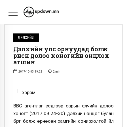
ДЭЛХИЙД
Дэлхийн улс орнуудад болж
өрнөсөн долоо хоногийн онцлох
агшин
2017-10-03 19:02
2
min
BBC агентлаг есдүгээр сарын сүүлчийн долоо
хоногт (2017.09.24-30) дэлхийн өнцөг булан
бүрт болж өрнөсөн хамгийн сонирхолтой үйл