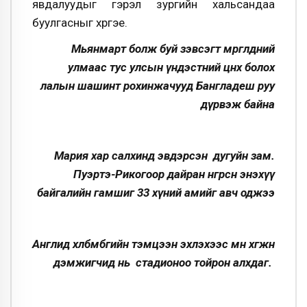
явдалуудыг гэрэл зургийн хальсандаа
буулгасныг хүргэе.
Мьянмарт болж буй зэвсэгт мөргөлдөөний
улмаас тус улсын үндэстний цөөнх болох
лалын шашинт рохинжачууд Бангладеш руу
дүрвэж байна
Мария хар салхинд эвдэрсэн дугуйн зам.
Пуэртэ-Рикогоор дайран өнгөрсөн энэхүү
байгалийн гамшиг 33 хүний амийг авч оджээ
Англид хөлбөмбөгийн тэмцээн эхлэхээс өмнө хөгжөөн
дэмжигчид нь стадионоо тойрон алхдаг.