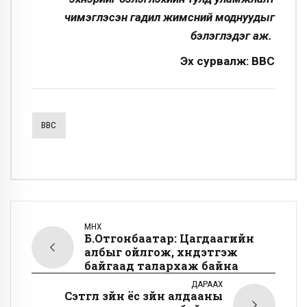
чимэглэсэн гадил жимсний моднуудыг
бэлэглэдэг аж.
Эх сурвалж: BBC
BBC
ӨМНӨХ
Б.Отгонбаатар: Цагдаагийн
албыг ойлгож, хүндэтгэж
байгаад талархаж байна
ДАРААХ
Сэтгүүл зүйн ёс зүйн алдааны