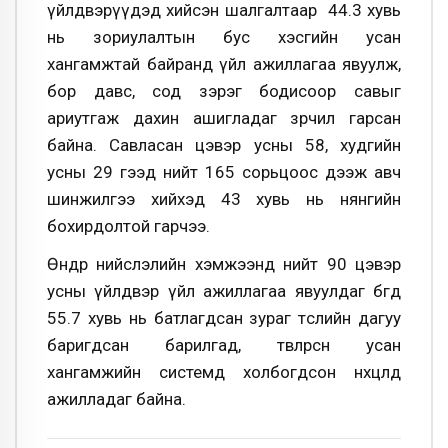
үйлдвэрүүдэд хийсэн шалгалтаар 44.3 хувь
нь зориулалтын бус хэсгийн усан
хангамжтай байранд үйл ажиллагаа явуулж,
бор давс, сод зэрэг бодисоор савыг
ариутгаж дахин ашигладаг зөрчил гарсан
байна. Савласан цэвэр усны 58, худгийн
усны 29 гээд нийт 165 сорьцоос дээж авч
шинжилгээ хийхэд 43 хувь нь нянгийн
бохирдолтой гарчээ.
Өнөөдөр нийслэлийн хэмжээнд нийт 90 цэвэр
усны үйлдвэр үйл ажиллагаа явуулдаг бөгөөд
55.7 хувь нь батлагдсан зураг төслийн дагуу
баригдсан барилгад, төвлөрсөн усан
хангамжийн системд холбогдсон нөхцөлд
ажилладаг байна.