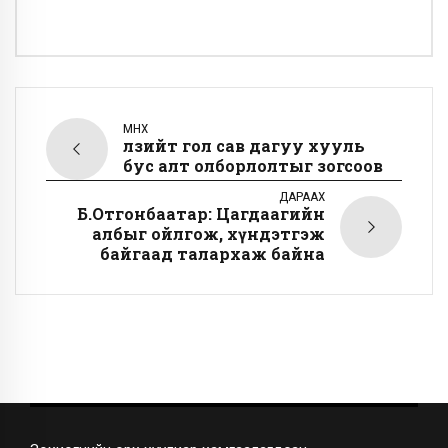
ӨМНӨХ
Өлзийт гол сав дагуу хууль
бус алт олборлолтыг зогсоов
ДАРААХ
Б.Отгонбаатар: Цагдаагийн
албыг ойлгож, хүндэтгэж
байгаад талархаж байна