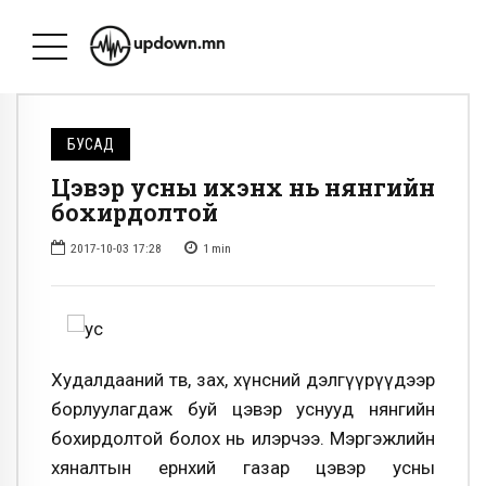
БУСАД
Цэвэр усны ихэнх нь нянгийн
бохирдолтой
2017-10-03 17:28
1
min
Худалдааний төв, зах, хүнсний дэлгүүрүүдээр
борлуулагдаж буй цэвэр уснууд нянгийн
бохирдолтой болох нь илэрчээ. Мэргэжлийн
хяналтын ерөнхий газар цэвэр усны