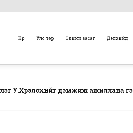
Нүүр
Улс төр
Эдийн засаг
Дэлхийд
лэг У.Хүрэлсүхийг дэмжиж ажиллана гэ