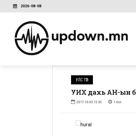
2026-08-08
УЛС ТӨР
УИХ дахь АН-ын бү
2017-10-03 15:05
1
min