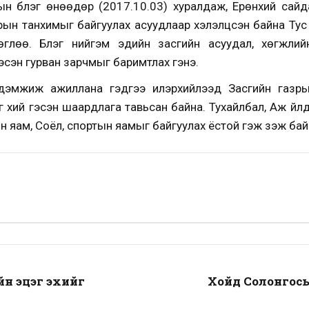
 бүлэг өнөөдөр (2017.10.03) хуралдаж, Ерөнхий сайд
рын танхимыг байгуулах асуудлаар хэлэлцсэн байна Тус
глөө. Бүлэг нийгэм эдийн засгийн асуудал, хөгжли
эсэн гурван зарчмыг баримтлах гэнэ.
г дэмжиж ажиллана гэдгээ илэрхийлээд Засгийн газры
 хий гэсэн шаардлага тавьсан байна. Тухайлбал, Аж үйл
 яам, Соёл, спортын яамыг байгуулах ёстой гэж үзэж байг
йн эцэг эхийг
Хойд Солонгос