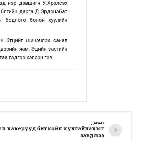
ад нэр дэвшигч У.Хүрэлсэх
 бүлгийн дарга Д.Эрдэнэбат
йн бодлого болон хуулийн
н бүтцийг шинэчлэх санал
двэрийн яам, Эдийн засгийн
аа гэдгээ хэлсэн гэв.
ДАРААХ
ын хакерууд биткойн хулгайлахыг
завджээ