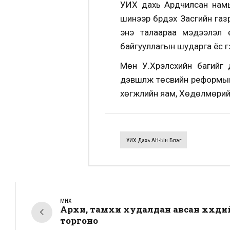
УИХ дахь Ардчилсан намын
шинээр бүрдэх Засгийн газ
энэ талаараа мэдээлэл ө
байгууллагын шударга ёс г
Мөн У.Хүрэлсүхийн багий
дэвшүүлж төсвийн реформыг
хөгжлийн яам, Хөдөлмөрийн
УИХ Дахь АН-Ын Бүлэг
ӨМНӨХ
Архи, тамхи худалдан авсан хүүхди
торгоно