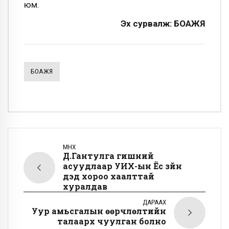
юм.
Эх сурвалж: БОАЖЯ
БОАЖЯ
ӨМНӨХ
Д.Гантулга гишүүний
асуудлаар УИХ-ын Ёс зүйн
дэд хороо хаалттай
хуралдав
ДАРААХ
Уур амьсгалын өөрчлөлтийн
талаарх чуулган болно