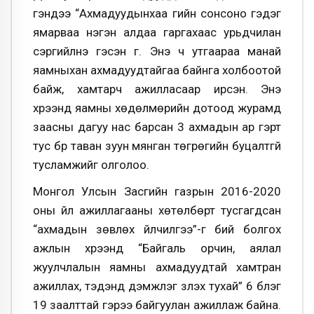
үгэндээ “Ахмадуудынхаа үгийн сонсоно гэдэг
ямарваа нэгэн алдаа гаргахаас урьдчилан
сэргийлнэ гэсэн үг. Энэ ч утгаараа манай
яамныхан ахмадуудтайгаа байнга холбоотой
байж, хамтарч ажилласаар ирсэн. Энэ
хүрээнд яамны хөдөлмөрийн дотоод журамд
заасны дагуу нас барсан 3 ахмадын ар гэрт
тус бүр таван зуун мянган төгрөгийн буцалтгүй
тусламжийг олголоо.
Монгол Улсын Засгийн газрын 2016-2020
оны үйл ажиллагааны хөтөлбөрт тусгагдсан
“ахмадын зөвлөх үйлчилгээ”-г бий болгох
ажлын хүрээнд “Байгаль орчин, аялал
жуулчлалын яамны ахмадуудтай хамтран
ажиллах, тэдэнд дэмжлэг үзүүлэх тухай” 6 бүлэг
19 заалттай гэрээ байгуулан ажиллаж байна.