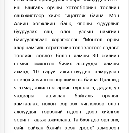
ын Байгаль орчны хөтөлбөрийн төслийн
санхүүжилтээр хийж гүйцэтгүүлж байна. Мөн
Азийн хөгжлийн банк, японы ядуурлыг
бууруулах сан, олон улсын намгийн
байгууллагаас хэрэгжүүлсэн “Монгол орны
хүлэр намгийн стратегийн төлөвлөгөө” сэдэвт
төслийн зөвлөх болон яамны 30 жилийн
номыг эмхэтгэн бичих ажлуудыг яамны
ахмад 10 гаруй ажилтнуудыг хамруулан
зөвлөх үйлчилгээгээр хийлгэж байна. Цаашид
ч ахмад ажилтны арвин туршлага, дадал, ур
чадварыг ашиглан байгаль орчныг
хамгаалах, нөхөн сэргээх чиглэлээр олон
ажлуудыг гэрээний үндсэн дээр хийлгэх
зорилт тавьж ажиллана. Та бүхэндээ эрүүл энх,
сайн сайхан бүхнийг хүсэн ерөөе” хэмээсэн