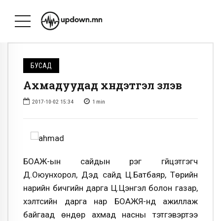
БУСАД
Ахмадуудад хүндэтгэл үзүүлэв
2017-10-02 15:34
1
min
БОАЖ-ын сайдын үүрэг гүйцэтгэгч
Д.Оюунхорол, Дэд сайд Ц.Батбаяр, Төрийн
нарийн бичгийн дарга Ц.Цэнгэл болон газар,
хэлтсийн дарга нар БОАЖЯ-нд ажиллаж
байгаад өндөр ахмад насны тэтгэвэртээ