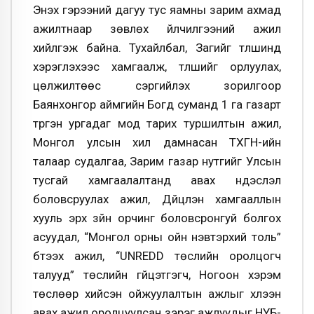
Энэхүү гэрээний дагуу тус яамны зарим ахмад
ажилтнаар зөвлөх үйлчилгээний ажил
хийлгэж байна. Тухайлбал, Загийг түлшинд
хэрэглэхээс хамгаалж, түлшийг орлуулах,
цөлжилтөөс сэргийлэх зорилгоор
Баянхонгор аймгийн Богд суманд 1 га газарт
түргэн ургадаг мод тарих туршилтын ажил,
Монгол улсын хил дамнасан ТХГН-ийн
талаар судалгаа, Зарим газар нутгийг Улсын
тусгай хамгаалалтанд авах үндэслэл
боловсруулах ажил, Дүйцүүлэн хамгааллын
хууль эрх зүйн орчинг боловсронгуй болгох
асуудал, “Монгол орны ойн нэвтэрхий толь”
бүтээх ажил, “UNREDD төслийн оролцогч
талууд” төслийн гүйцэтгэгч, Ногоон хэрэм
төслөөр хийсэн ойжуулалтын ажлыг хүлээн
авах ажил оролцуулсан зэрэг ажлуудыг НҮБ-