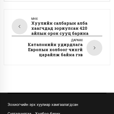
ӨМНӨХ
Хуулийн салбарын алба
хаагчдад зориулсан 420
айлын орон сууц барина
ДАРААХ
Каталонийн удирдлага
Европын холбоог чихгүй
царайлж байна гэв
Зохиогчийн эрх хуулиар хамгаалагдсан
Сурталчилгаа
Холбоо барих