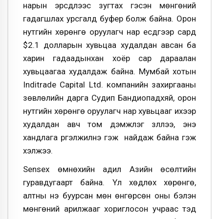
нарын эрсдлээс зугтах гэсэн мөнгөний
гадагшлах урсгалд буфер болж байна. Орон
нутгийн хөрөнгө оруулагч нар есдүгээр сард
$2.1 долларын хувьцаа худалдан авсан ба
харин гадаадынхан хоёр сар дараалан
хувьцаагаа худалдаж байна. Мумбай хотын
Inditrade Capital Ltd. компанийн захиргааны
зөвлөлийн дарга Судип Бандиопадхяй, орон
нутгийн хөрөнгө оруулагч нар хувьцааг ихээр
худалдан авч том дэмжлэг үзүүллээ, энэ
хандлага үргэлжилнэ гэж найдаж байна гэж
хэлжээ.
Sensex өмнөхийн адил Азийн өсөлтийн
гуравдугаарт байна. Үл хөдлөх хөрөнгө,
алтны үнэ буурсан мөн өнгөрсөн оны бэлэн
мөнгөний арилжааг хориглосон учраас тэд