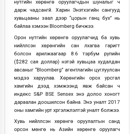
нутгийн хөрөнгө оруулагчдын шуналыг ч
дарж чадсангүй. Харин Энэтхэгийн сангууд
хувьцааны заал дээр “цорын ганц бух” нь
байлаа хэмээн Bloomberg бичжээ.
Орон нутгийн хөрөнгө оруулагчид ба хувь
нийлүүлсэн хөрөнгийн сан лхагва гаригт
болсон арилжаагаар 8.6 тэрбум рупийн
($282 сая доллар) үнэтэй хувьцаа худалдан
авсаныг “Bloomberg” агентлагийн цуглуулсан
мэдээ харуулав. Хөрөнгийн орох урсгал
хамгийн дээд хэмжээнд явж байсан ч
индекс S&P BSE Sensex энэ долоо хоногт
дараалан доошилсон байна. Энэ уналт 2017
оны хамгийн урт хүргэлжлэлтэй уналт болжээ.
Хувь нийлүүлсэн хөрөнгө оруулалтын санд
орсон мөнгө нь Азийн хөрөнгө оруулагч