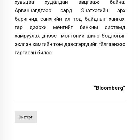
хувьцаа худалдан авцгааж байна.
Арваннэгдүгээр сард Энэтхэгийн эрх
баригчид санхүүгийн ил тод байдлыг хангах,
гар дээрхи мөнгийг банкны системд
хамруулах үүднээс мөнгөний шинэ бодлогыг
эхлүүлэн хамгийн том дэвсгэртүүдийг гүйлгээнээс
гаргасан билээ.
“Bloomberg”
Энэтхэг