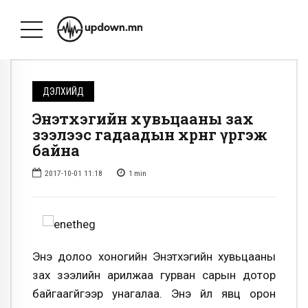
ДЭЛХИЙД
Энэтхэгийн хувьцааны зах
зээлээс гадаадын хөрөнгө үргэж
байна
2017-10-01 11:18
1
min
Энэ долоо хоногийн Энэтхэгийн хувьцааны
зах зээлийн арилжаа гурван сарын дотор
байгаагүйгээр унагалаа. Энэ үйл явц орон