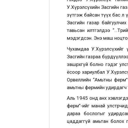
У.Хүрэлсүхийн Засгийн газ
зүтгэж байсан түүх бас л 
Засгийн газар байгуулчи
тавьсан илтгэлдээ “…Төр
мэдэгдсэн. Энэ маш ноцто
Чухамдаа У.Хүрэлсүхийг 
Засгийн газраа бүрдүүллээ 
зөвшөөрөхгүй болно гэдэг ул
ёсоор хариулбал У.Хүрэлс
Орвеллийн “Амьтны ферм” т
амьтны фермийн удирдагч тө
Аль 1945 онд анх хэвлэгдэ
ферм”-ийг манай улстөрчи
дараа бослогыг удирдсан
цаддаггүй амьтан болох г