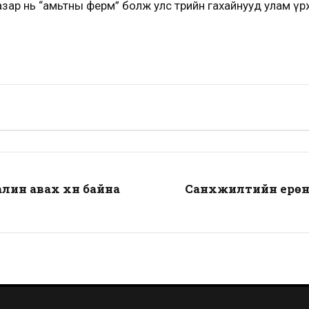
азар нь “амьтны ферм” болж улс төрийн гахайнууд улам ү
лин авах хүн байна
Санхүүжилтийн ер