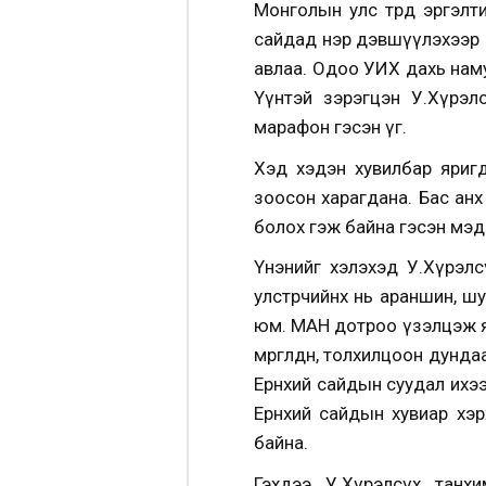
Монголын улс төрд эргэлт
сайдад нэр дэвшүүлэхээр дэ
авлаа. Одоо УИХ дахь нам
Үүнтэй зэрэгцэн У.Хүрэл
марафон гэсэн үг.
Хэд хэдэн хувилбар яриг
зоосон харагдана.
Бас анх
болох гэж байна гэсэн мэд
Үнэнийг хэлэхэд У.Хүрэлс
улстөрчийнх нь араншин, шуд
юм. МАН дотроо үзэлцэж ял
мөргөлдөөн, толхилцоон дун
Ерөнхий сайдын суудал ихэ
Ерөнхий сайдын хувиар хэр
байна.
Гэхдээ
У.Хүрэлсүх танхи