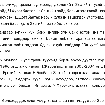
эвлэлүүд, цахим сүлжээнд дараагийн Засгийн тухай 
йд, Ч.Хүрэлбаатарыг Сангийн сайд болчихвол гахай, нох
аасүрэн, Д.Цогтбаатар нарын хүлээн зөвшөөрөгдсөн улстөрчи
вал бас л догь Засгийн газар болох нь ээ.
йдаар энгийн хүн байх энгийн хүн байх ёстой энэ тэр гэ
эндийн сайдаар амины болон албаны эрх ашгаа ялга
милгоо хийж чадвал Хөдөө аж ахуйн сайдаар “Гацуурт”-ы
й шүү.
их Монголын улс төрийн түүхэнд бүрэн эрхээ дуустал хэ
1996 онд ажилласан П.Жасрайнх, нөгөө нь 2000-2004 онд
. Ерөнхийлөгч асан Н.Энхбаяр Засгийн газрынхаа талаар
ан. Ц.Нямдорж хууль зүйн асуудлаа, Ч.Улаан санхү
ж хэлсэн байдаг. Ингэхээр У.Хүрэлсүх шахаа, тохиро
д болоход дэмжлэг үзүүлж саналаа өгсөн гишүүдээр Зас