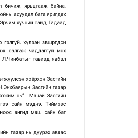
л бичиж, ярьцгааж байна.
ойны асуудал бага яригдах
д Эрчим хүчний сайд, Гадаад
лгүй, хүлээн зөвшөөрөгдсөн
ж салгаж чаддаггүй өмнөх
н Л.Чинбатыг тавиад явбал
рэгжүүлсэн хоёрхон Засгийн
 Н.Энхбаярын Засгийн газар
 хожим нь“… Манай Засгийн
үгээ сайн мэднэ. Тиймээс
оноос ангид маш сайн баг
гийн газар нь дүүрэх аваас