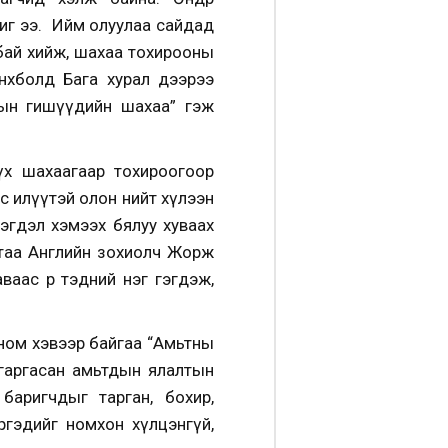
шиг ээ. Ийм олуулаа сайдад
мбай хийж, шахаа тохирооны
нхболд Бага хурал дээрээ
рын гишүүдийн шахаа” гэж
үх шахаагаар тохироогоор
ас илүүтэй олон нийт хүлээн
в нэгдэл хэмээх бялуу хуваах
ртаа Английн зохиолч Жорж
с өөрөө тэдний нэг гэгдэж,
 ном хэвээр байгаа “Амьтны
гаргасан амьтдын ялалтын
баригчдыг тарган, бохир,
ргэдийг номхон хүлцэнгүй,