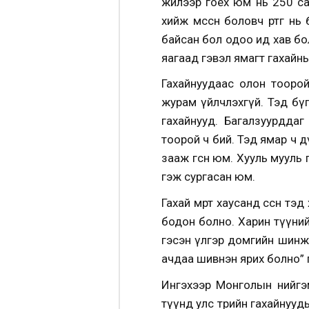
жилээр гоёх юм нь 250 сая
хийж өмссөн боловч өртөг 
байсан бол одоо ид хав бо
яагаад гэвэл ямагт гахайны
Гахайнуудаас олон тоорой
журам үйлчлэхгүй. Тэд бүгд
гахайнууд. Багалзуурддаг
тоорой ч бий. Тэд ямар ч 
зааж өгсөн юм. Хууль мууль 
гэж сургасан юм.
Гахай мөртөө хаусанд өссөн 
бодон болно.
Харин түүнийг
гэсэн үлгэр домгийн шинжт
ачдаа шивнэн ярих болно” 
Ингэхээр Монголын нийгэм
түүнд
улс төрийн гахайнууд