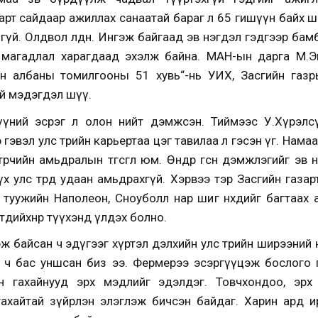
арт сайдаар ажиллах санаатай бараг л 65 гишүүн байх 
үгүй. Олдвол өлдөнө. Ингэж байгаад эв нэгдэл гэдгээр ба
х магадлал харагдаад эхэлж байна. МАН-ын дарга М.Э
ийн албаны томилгооны 51 хувь“-нь УИХ, Засгийн газ
й мэдэгдэл шүү.
үүний эсрэг л олон нийт дэмжсэн. Тиймээс У.Хүрэлс
гэвэл улс төрийн карьертаа цэг тавилаа л гэсэн үг. Нама
стөрчийн амьдралын төгсгөл юм. Өнөөдөр өгсөн дэмжлэгийг э
үх улс төрд удаан амьдрахгүй. Хэрвээ тэр Засгийн газа
уужийн Наполеон, Сноуболл нар шиг нөхдийг багтаах аваа
дийхнөөр түүхэнд үлдэх болно.
ж байсан ч эдүгээг хүртэл дэлхийн улс төрийн ширээний
д ч бас уншсан биз
ээ. Фермерээ эсэргүүцэж бослого 
 гахайнууд эрх мэдлийг эдэлдэг. Товчхондоо, эрх 
ахайтай зүйрлэн элэглэж бичсэн байдаг. Харин ард и