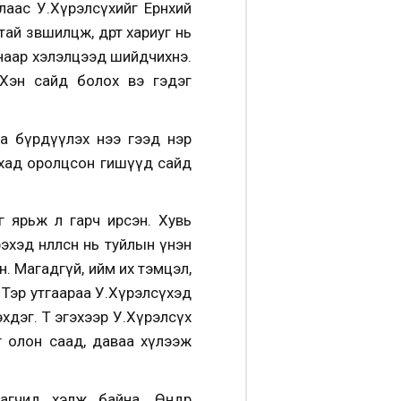
аас У.Хүрэлсүхийг Ерөнхий
өвшилцөж, өдөртөө хариуг нь
наар хэлэлцээд шийдчихнэ.
Хэн сайд болох вэ гэдэг
маа бүрдүүлэх нээ гээд нэр
ахад оролцсон гишүүд сайд
г ярьж л гарч ирсэн. Хувь
хэд нөлөөлсөн нь туйлын үнэн
. Магадгүй, ийм их тэмцэл,
. Тэр утгаараа У.Хүрэлсүхэд
хдэг. Т эгэхээр У.Хүрэлсүх
ыг олон саад, даваа хүлээж
лагчид хэлж байна.
Өнөөдөр