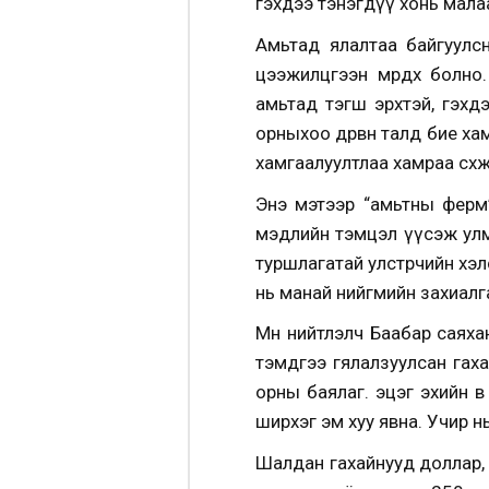
гэхдээ тэнэгдүү хонь малаар
Амьтад ялалтаа байгуулсн
цээжилцгээн мөрдөх болно
амьтад тэгш эрхтэй, гэхдэ
орныхоо дөрвөн талд бие ха
хамгаалуултлаа хамраа сөхжээ
Энэ мэтээр “амьтны ферм
мэдлийн тэмцэл үүсэж улма
туршлагатай улстөрчийн х
нь манай нийгмийн захиалг
Мөн нийтлэлч Баабар саяха
тэмдгээ гялалзуулсан гах
орны баялаг. эцэг эхийн өв 
ширхэг эм хуу явна. Учир н
Шалдан гахайнууд доллар, 