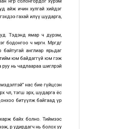
н өнгөөр солонгордог хүрэм
ууд айж ичин хулгай хийдэг
гэхдээ гахай илүү шударга,
ууд. Тэдэнд ямар ч дүрэм,
одонгоо ч мөргөнө. Мөргөдөг
р байтугай англиар ярьдаг
ь тийм юм байдаггүй юм гэж
 руу нь чадлаараа өшиглөөрэй
рх мэдэлтэй” нас бие гүйцсэн
чөлөө, тэгш эрх, шударга ёс
 цонхоо битүүлж байгаад үр
 харж байх болно. Тиймээс
, өөрөө удирдагч нь болох уу