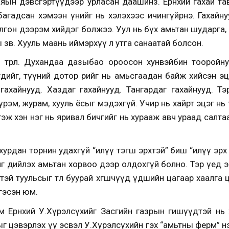
ын дэвсгэртүүдээр урласан даашинз. Ерөнхий гахай тава
нь багадсан хэмээн үнийг нь хэлэхээс ичингүйрнэ. Гахайн
лгон дээрэм хийдэг болжээ. Уул нь бүх амьтан шударга, 
 зөв. Хууль маань иймэрхүү л утга санаатай болсон.
 төрлөө. Духандаа дазыбао ороосон хунвэйбин тооройн
ийг, түүний дотор өөрийг нь амьсгаадан байж хийсэн эцэг б
 гахайнууд. Хаздаг гахайнууд. Тангардаг гахайнууд. Тэ
дүрэм, журам, хууль ёсыг мэдэхгүй. Учир нь хайрт эцэг н
гэж хэн нэг нь яривал бичгийг нь хурааж авч ураад салтаа
тэд хурдан торнин удахгүй “илүү тэгш эрхтэй” биш “илүү э
 дийлэх амьтан хорвоо дээр олдохгүй болно. Тэр үед эрх 
эй туульсыг өтөл буурай хөгшчүүд үдшийн цагаар хаалга
гэсэн юм.
 Ерөнхий У.Хүрэлсүхийг Засгийн газрын гишүүдтэй нь
ыг цэвэрлэх үү эсвэл У.Хүрэлсүхийн гэх “амьтны ферм” нээж