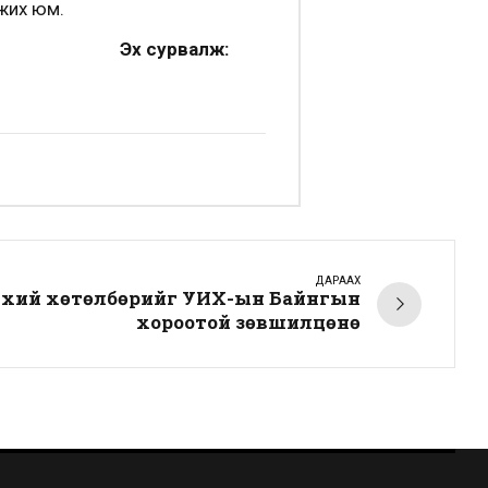
ржих юм.
Эх сурвалж:
ДАРААХ
өнхий хөтөлбөрийг УИХ-ын Байнгын
хороотой зөвшилцөнө