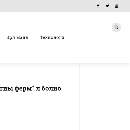
Эрүүл мэнд
Технологи
ьтны ферм” л болно