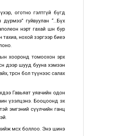
үхэр, оготно гэлтгүй бүгд
н дүрмээ” гуйвуулан “…Бүх
полеон нэрт гахай шөнө бур
н тахиа, нохой зэргээр биеэ
глоно.
дын хооронд томоохон эрх
сөн дээр шууд бууна хэмээн
айх, төрсөн бол түүнээс салах
эхдээ Гавьяат уяачийн одон
вин үзэлцэнэ. Бооцоонд эх
өвчтэй эмгэний сүүлчийн ганц
эй.
ийж өмсөх боллоо.
Энэ шинэ