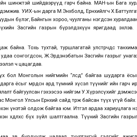
ийн шинжтэй шийдвэрүүд гарч байна. МАН-ын Бага хурл
мжив. УИХ-ын дарга М.Энхболд, Ерөнхийлөгч X.Баттулгатай з
уудын бүлэг, Байнгын хороо, чуулганы нэгдсэн хуралдаа
сүхийн Засгийн газрын бүрэлдэхүүн яригдаад эхлэв.
даж байна.
Тохь тухтай, туршлагатай улстөрчдөөс танхи
 удаа сонгогдсон, Ж.Эрдэнэбатын Засгийн газрыг унаг
ээлэл ч цацагдав.
үх бол Монголын нийгмийн “өлсөөд” байгаа шударга ёсы
арга ёсыг мөрөөдсөн ард түмний хүсэл түүнийг ийн гарч ирэ
алт байгуулсан гэхээсээ нийгэм У.Хүрэлсүхийг дэмжсэн
даас Монгол Улсын Ерөнхий сайд төрж байсан түүх үгүй байх
эхэн үнэтэй олдож байгаа юм. Итгэл ардаа хариуцлага нэ
хэн хөдлөхөөс бүх зүйл шалтгаална. Түүний Засгийн газр
маа зөв бүрдүүлж чадвал түүртэхгүй гэдгийг ажиг