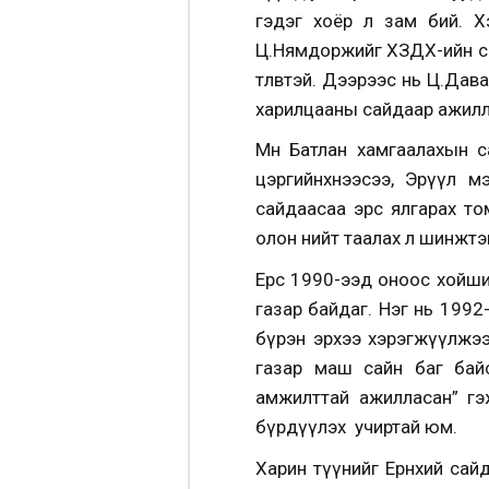
гэдэг хоёр л зам бий.
Х
Ц.Нямдоржийг ХЗДХ-ийн са
төлөвтэй. Дээрээс нь Ц.Дав
харилцааны сайдаар ажилла
Мөн Батлан хамгаалахын са
цэргийнхнээсээ, Эрүүл м
сайдаасаа эрс ялгарах то
олон нийт таалах л шинжтэ
Ерөөс 1990-ээд оноос хойш
газар байдаг.
Нэг нь 1992-
бүрэн эрхээ хэрэгжүүлжээ
газар маш сайн баг байс
амжилттай ажилласан” гэ
бүрдүүлэх учиртай юм.
Харин түүнийг Ерөнхий сай