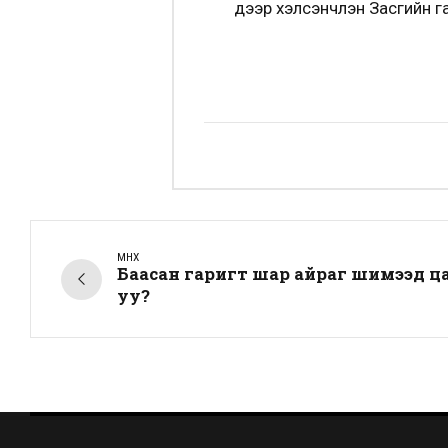
дээр хэлсэнчлэн Засгийн г
ӨМНӨХ
Баасан гаригт шар айраг шимээд ца
уу?