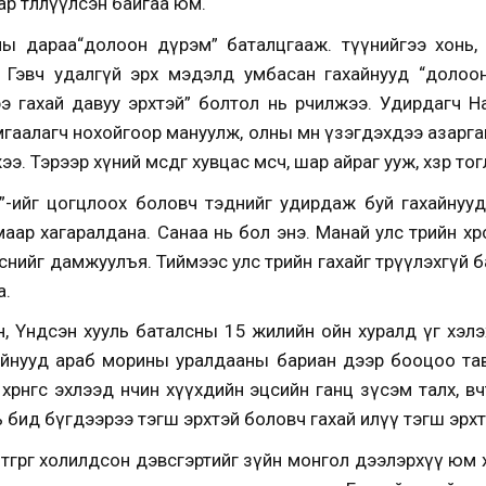
 төлөөлүүлсэн байгаа юм.
ы дараа“долоон дүрэм” баталцгааж. түүнийгээ хонь, 
. Гэвч удалгүй эрх мэдэлд умбасан гахайнууд “долоо
э гахай давуу эрхтэй” болтол нь өөрчилжээ. Удирдагч На
мгаалагч нохойгоор мануулж, олны өмнө үзэгдэхдээ азарга
. Тэрээр хүний өмсдөг хувцас өмсч, шар айраг ууж, хөзөр то
”-ийг цогцлоох боловч тэднийг удирдаж буй гахайнуу
ар хагаралдана. Санаа нь бол энэ. Манай улс төрийн хөр
элснийг дамжуулъя. Тиймээс
улс төрийн гахайг төрүүлэхгүй б
а.
н, Үндсэн хууль баталсны 15 жилийн ойн хуралд үг хэл
айнууд араб морины уралдааны бариан дээр бооцоо та
хөрөнгөөс эхлээд өнчин хүүхдийн эцсийн ганц зүсэм талх, 
ь бид бүгдээрээ тэгш эрхтэй боловч гахай илүү тэгш эрхт
төгрөг холилдсон дэвсгэртийг зүйн монгол дээлэрхүү юм х