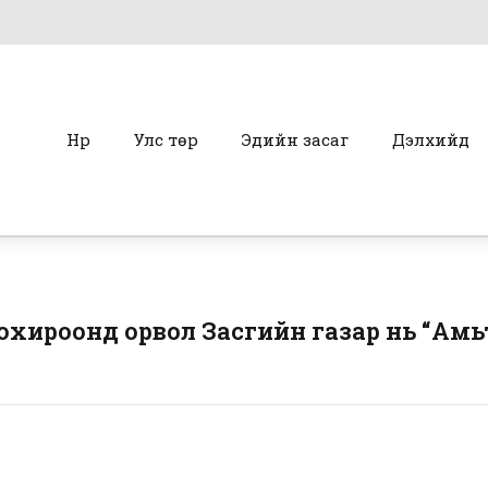
Нүүр
Улс төр
Эдийн засаг
Дэлхийд
 тохироонд орвол Засгийн газар нь “Ам