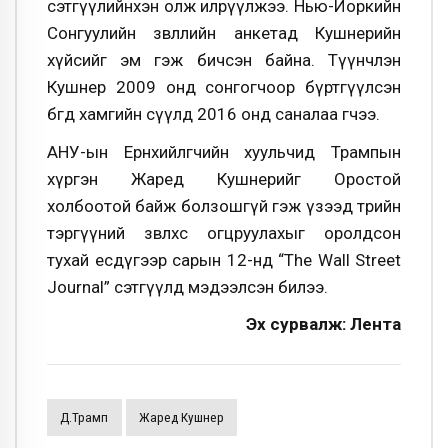
сэтгүүлийнхэн олж илрүүлжээ. Нью-Йоркийн
Сонгуулийн зөвлөлийн анкетад Кушнерийн
хүйсийг эм гэж бичсэн байна. Түүнчлэн
Кушнер 2009 онд сонгогчоор бүртгүүлсэн
бөгөөд хамгийн сүүлд 2016 онд саналаа өгчээ.
АНУ-ын Ерөнхийлөгчийн хуульчид Трампын
хүргэн Жаред Кушнерийг Оростой
холбоотой байж болзошгүй гэж үзээд төрийн
тэргүүний зөвлөхөөс огцруулахыг оролдсон
тухай есдүгээр сарын 12-нд “The Wall Street
Journal” сэтгүүлд мэдээлсэн билээ.
Эх сурвалж: Лента
Д.Трамп
Жаред Кушнер