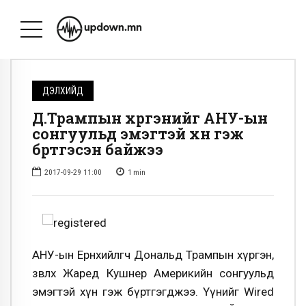
ДЭЛХИЙД
Д.Трампын хүргэнийг АНУ-ын
сонгуульд эмэгтэй хүн гэж
бүртгэсэн байжээ
2017-09-29 11:00
1
min
АНУ-ын Ерөнхийлөгч Дональд Трампын хүргэн,
зөвлөх Жаред Кушнер Америкийн сонгуульд
эмэгтэй хүн гэж бүртгэгджээ. Үүнийг Wired