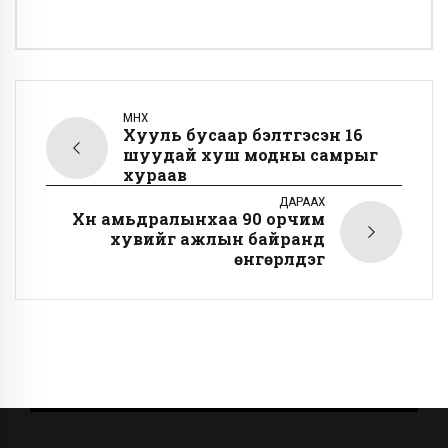
ӨМНӨХ
Хууль бусаар бэлтгэсэн 16
шуудай хуш модны самрыг
хураав
ДАРААХ
Хүн амьдралынхаа 90 орчим
хувийг ажлын байранд
өнгөрүүлдэг