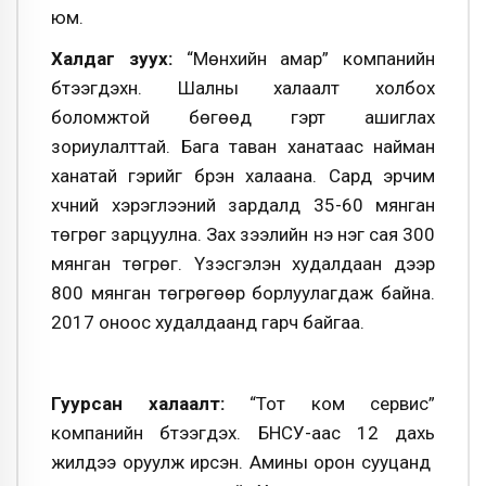
юм.
Халдаг зуух:
“Мөнхийн амар” компанийн
бүтээгдэхүүн. Шалны халаалт холбох
боломжтой бөгөөд гэрт ашиглах
зориулалттай. Бага таван ханатаас найман
ханатай гэрийг бүрэн халаана. Сард эрчим
хүчний хэрэглээний зардалд 35-60 мянган
төгрөг зарцуулна. Зах зээлийн үнэ нэг сая 300
мянган төгрөг. Үзэсгэлэн худалдаан дээр
800 мянган төгрөгөөр борлуулагдаж байна.
2017 оноос худалдаанд гарч байгаа.
Гуурсан халаалт:
“Тот ком сервис”
компанийн бүтээгдэхүү. БНСУ-аас 12 дахь
жилдээ оруулж ирсэн. Амины орон сууцанд