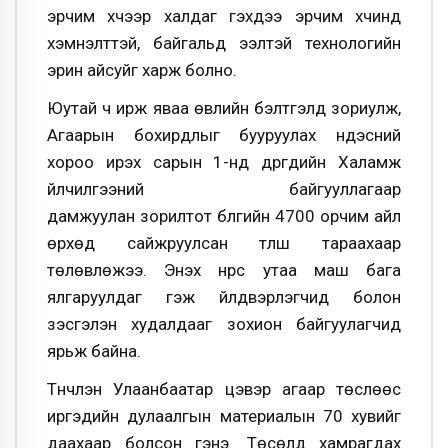
эрчим хүчээр халдаг гэхдээ эрчим хүчинд
хэмнэлттэй, байгальд ээлтэй технологийн
эрин айсуйг харж болно.
Юутай ч ирж яваа өвлийн бэлтгэлд зориулж,
Агаарын бохирдлыг бууруулах үндэсний
хороо ирэх сарын 1-нд дүүргүүдийн Халамж
үйлчилгээний байгууллагаар
дамжуулан зорилтот бүлгийн 4700 орчим айл
өрхөд сайжруулсан түлш тараахаар
төлөвлөжээ. Энэхүү нүүрс утаа маш бага
ялгаруулдаг гэж үйлдвэрлэгчид болон
үзэсгэлэн худалдааг зохион байгуулагчид
ярьж байна.
Түүнчлэн Улаанбаатар цэвэр агаар төслөөс
иргэдийн дулаалгын материалын 70 хувийг
даахаар болсон гэнэ. Төсөлд хамрагдах