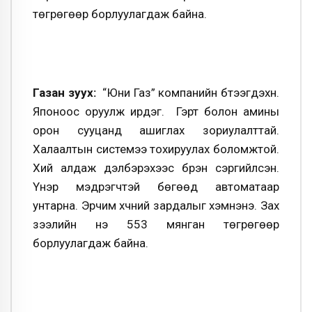
төгрөгөөр борлуулагдаж байна.
Газан зуух:
“Юни Газ” компанийн бүтээгдэхүүн.
Японоос оруулж ирдэг. Гэрт болон амины
орон сууцанд ашиглах зориулалттай.
Халаалтын системээ тохируулах боломжтой.
Хий алдаж дэлбэрэхээс бүрэн сэргийлсэн.
Үнэр мэдрэгчтэй бөгөөд автоматаар
унтарна. Эрчим хүчний зардалыг хэмнэнэ. Зах
зээлийн үнэ 553 мянган төгрөгөөр
борлуулагдаж байна.