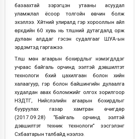
базаахтай зэрэгцэн утааны асуудал
уламжлал ёсоор толгойн өвчин болж
эхэллээ. Хүйтний улиралд гэр хорооллын айл
өрхүүдийн 60 хувь нь түлшний дутагдалд орж
дулаан алддаг гэсэн судалгааг ШУА-ын
эрдэмтэд гаргажээ.
Түлш мөн агаарын бохирдлыг нэмэгдүүлдэг
учраас байгаль орчинд ээлтэй дэвшилтэт
технологи бүхий цахилгаан болон хийн
халаагуур, гэр болон байшингийн дулаалга
худалдан авах боломжийг олгох зорилгоор
НЗДТГ, Нийслэлийн агаарын бохирдлыг
бууруулах газар хамтран өчигдөр
(2017.09.28) “Байгаль орчинд ээлтэй
дэвшилтэт техник технологи” үзэсгэлэнг
Сүхбаатарын талбайд нээлээ.