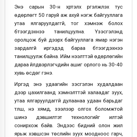
Энэ сарын 30-н хүртэлх үргэлжлэх тус
өдөрлөгт 50 гаруй аж ахуй нэгж байгууллага
утаа ялгаруулдаггүй, тог хэмнэж болох
бүтээгдэхүүнээ танилцуулна. Үзэсгэлэнд
оролцож буй дээрх байгууллага ямар нэгэн
зардалгүй иргэдэд бараа бүтээгдэхүүнээ
танилцуулж байна. Ийм нээлттэй өдөрлөгийн
дараа үйлдвэрлэгчдийн ашиг орлого нь 30-40
хувь өсдөг гэнэ.
Иргэд энэ удаагийн үзэсгэлэн худалдаан
дээр цахилгаанд хэмнэлттэй халаадаг зуух,
утаа ялгаруулдаггүй дулаанаа удаан барьдаг
түлш, үнэ хямд, зээлээр олгох боломжтой
шинэ дэвшилтэт технологийг илүүтэй
сонирхож байв. Эндээс бидний олон жил
ярьж хэвшсэн төслийн зуух моодноос гарч,