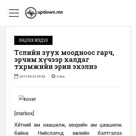
ОНЦЛОХ МЭДЭЭ
Төслийн зуух моодноос гарч,
эрчим хүчээр халдаг
төхөөрөмжийн эрин эхэлнэ
2017-09-29 09:00
3
min
[starbox]
Хүйтний ам наашилж, хөхүүрийн ам цаашилж
байна. Нийслэлчүүд өвлийн бэлтгэлээ