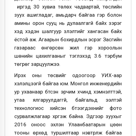
иргэд 30 хувиа төлөх чадвартай, төслийн
зуух ашигладаг, амьдарч байгаа гэр болон
амины орон сууц нь дулаалгагүй байх зэрэг
хэд хэдэн шалгуур үзүүлэлтийг хангасан байх
ёстой аж. Агаарын бохирдлын эсрэг Засгийн
газараас өнгөрсөн жил гэр хороолын
шөнийн цахилгааныг тэглэхэд 3.6 тэрбум
төгрөг зарцуулжээ.
Ирэх оны төсвийг одоогоор УИХ-аар
хэлэлцээгүй байгаа юм. Монгол инженерүүдийн
ур ухаанаар бүтсэн эрчим хүчинд хэмнэлттэй,
утаа ялгаруулдаггүй, байгальд ээлтэй
технологиос хийсэн бүтээгдэхүүнийг фото
сурвалжлагаар хүргэж байна. Эдгээр зуухыг
2016 оноос эхлэн Улаанбаатарын цөөн
тооны өрхөд туршилтаар нэвтрүүлж байгаа