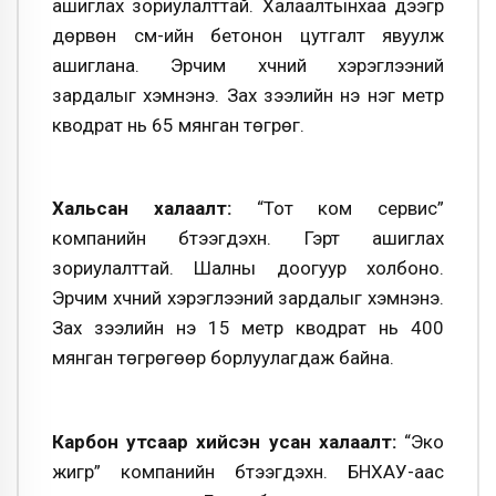
ашиглах зориулалттай. Халаалтынхаа дээгүүр
дөрвөн см-ийн бетонон цутгалт явуулж
ашиглана. Эрчим хүчний хэрэглээний
зардалыг хэмнэнэ. Зах зээлийн үнэ нэг метр
кводрат нь 65 мянган төгрөг.
Хальсан халаалт:
“Тот ком сервис”
компанийн бүтээгдэхүүн. Гэрт ашиглах
зориулалттай. Шалны доогуур холбоно.
Эрчим хүчний хэрэглээний зардалыг хэмнэнэ.
Зах зээлийн үнэ 15 метр кводрат нь 400
мянган төгрөгөөр борлуулагдаж байна.
Карбон утсаар хийсэн усан халаалт:
“Эко
жигүүр” компанийн бүтээгдэхүүн. БНХАУ-аас