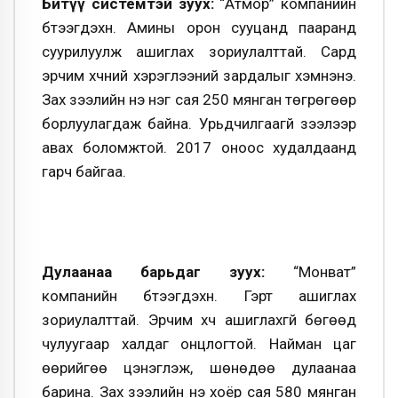
Битүү системтэй зуух:
“Атмор” компанийн
бүтээгдэхүүн. Амины орон сууцанд пааранд
суурилуулж ашиглах зориулалттай. Сард
эрчим хүчний хэрэглээний зардалыг хэмнэнэ.
Зах зээлийн үнэ нэг сая 250 мянган төгрөгөөр
борлуулагдаж байна. Урьдчилгаагүй зээлээр
авах боломжтой. 2017 оноос худалдаанд
гарч байгаа.
Дулаанаа барьдаг зуух:
“Монват”
компанийн бүтээгдэхүүн. Гэрт ашиглах
зориулалттай. Эрчим хүч ашиглахгүй бөгөөд
чулуугаар халдаг онцлогтой. Найман цаг
өөрийгөө цэнэглэж, шөнөдөө дулаанаа
барина. Зах зээлийн үнэ хоёр сая 580 мянган