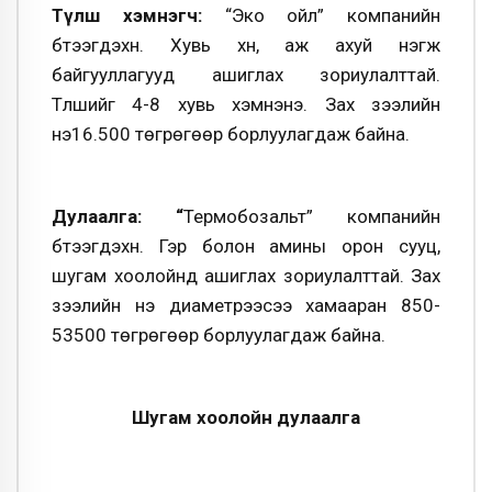
Түлш хэмнэгч:
“Эко ойл” компанийн
бүтээгдэхүүн. Хувь хүн, аж ахуй нэгж
байгууллагууд ашиглах зориулалттай.
Түлшийг 4-8 хувь хэмнэнэ. Зах зээлийн
үнэ16.500 төгрөгөөр борлуулагдаж байна.
Дулаалга: “
Термобозальт” компанийн
бүтээгдэхүүн. Гэр болон амины орон сууц,
шугам хоолойнд ашиглах зориулалттай. Зах
зээлийн үнэ диаметрээсээ хамааран 850-
53500 төгрөгөөр борлуулагдаж байна.
Шугам хоолойн дулаалга