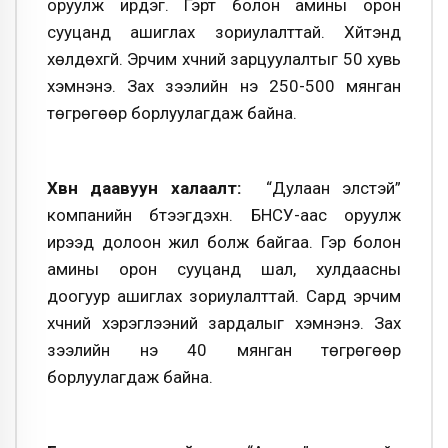
оруулж ирдэг. Гэрт болон амины орон
сууцанд ашиглах зориулалттай. Хүйтэнд
хөлдөхгүй. Эрчим хүчний зарцуулалтыг 50 хувь
хэмнэнэ. Зах зээлийн үнэ 250-500 мянган
төгрөгөөр борлуулагдаж байна.
Хөвөн даавуун халаалт:
“Дулаан элстэй”
компанийн бүтээгдэхүүн. БНСУ-аас оруулж
ирээд долоон жил болж байгаа. Гэр болон
амины орон сууцанд шал, хулдаасны
доогуур ашиглах зориулалттай. Сард эрчим
хүчний хэрэглээний зардалыг хэмнэнэ. Зах
зээлийн үнэ 40 мянган төгрөгөөр
борлуулагдаж байна.