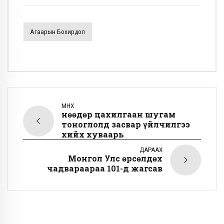
Агаарын Бохирдол
ӨМНӨХ
Өнөөдөр цахилгаан шугам
тоноглолд засвар үйлчилгээ
хийх хуваарь
ДАРААХ
Монгол Улс өрсөлдөх
чадвараараа 101-д жагсав