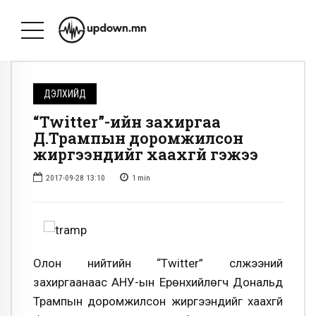
ДЭЛХИЙД
“Twitter”-ийн захиргаа
Д.Трампын доромжилсон
жиргээнүүдийг хаахгүй гэжээ
2017-09-28 13:10
1
min
Олон нийтийн “Twitter” сүлжээний
захиргаанаас АНУ-ын Ерөнхийлөгч Дональд
Трампын доромжилсон жиргээнүүдийг хаахгүй