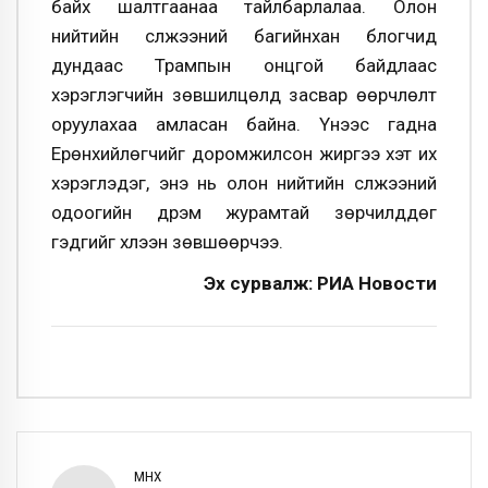
байх шалтгаанаа тайлбарлалаа. Олон
нийтийн сүлжээний багийнхан блогчид
дундаас Трампын онцгой байдлаас
хэрэглэгчийн зөвшилцөлд засвар өөрчлөлт
оруулахаа амласан байна. Үүнээс гадна
Ерөнхийлөгчийг доромжилсон жиргээ хэт их
хэрэглэдэг, энэ нь олон нийтийн сүлжээний
одоогийн дүрэм журамтай зөрчилддөг
гэдгийг хүлээн зөвшөөрчээ.
Эх сурвалж: РИА Новости
ӨМНӨХ