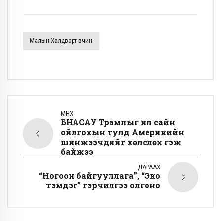
Малын Халдварт Өвчин
ӨМНӨХ
БНАСАУ Трампыг илүү сайн
ойлгохын тулд Америкийн
шинжээчдийг хөлслөх гэж
байжээ
ДАРААХ
“Ногоон байгууллага”, “Эко
тэмдэг” гэрчилгээ олгоно