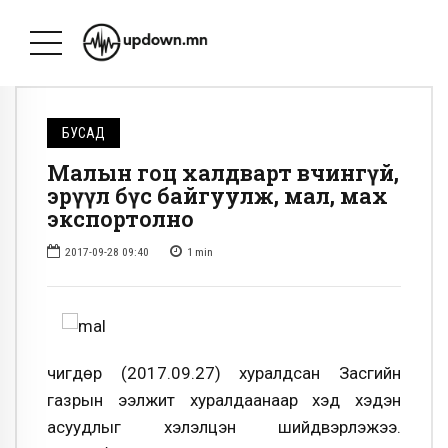
БУСАД
Малын гоц халдварт өвчингүй,
эрүүл бүс байгуулж, мал, мах
экспортолно
2017-09-28 09:40
1
min
Өчигдөр (2017.09.27) хуралдсан Засгийн
газрын ээлжит хуралдаанаар хэд хэдэн
асуудлыг хэлэлцэн шийдвэрлэжээ.