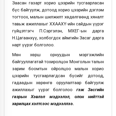
Заасан газарт хорио цээрийн тусгаарласан
бүс байгуулж, дотоод хорио цээрийн дэглэм
тогтоох, малын шилжилт хөдөлгөөнд хяналт
тавьж ажиллахыг ХХААХҮ-ийн сайдын үүрэг
гүйцэтгэгч П.Сэргэлэн, МХЕГ-ын дарга
Н.Цагаанхүү, холбогдох аймгийн Засаг дарга
нарт үүрэг болголоо.
Мөн хөрш орнуудын мэргэжлийн
байгууллагатай тохиролцон Монголын талын
зарим боомтын ойролцоо малын хорио
цээрийн тусгаарлагдсан бүсийг дотоод,
гадаадын хөрөнгө оруулалтаар байгуулж
ажиллахыг үүрэг болголоо
гэж
Засгийн
газрын Хэвлэл мэдээлэл, олон нийттэй
харилцах хэлтсээс мэдээллээ.