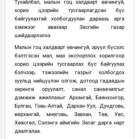
Тухайлбал, малын гоц халдварт өвчингүй,
хорио цээрийн тусгаарлагдсан бүс
байгуулахтай холбогдуулан дараахь арга
хэмжээг авахаар Засгийн газар
шийдвэрлэлээ.
Малын гоц халдварт өвчингүй, эрүүл бүсээс
бэлтгэсэн мал, мах экспортлох зорилгоор
хорио цээрийн тусгаарлах бүс байгуулах
бэлчээр, тэжээлийн газрыг холбогдох
хуульд нийцүүлэн олгож, дотоод гадаадын
хөрөнгө оруулалт, санал санаачилгыг
дэмжиж ажиллахыг Архангай, Баянхонгор,
Булган, Говь-Алтай, Дархан-Уул, Дундговь,
Өвөрхангай, Өмнөговь, Завхан, Төв, Увс,
Хөвсгөл, Сэлэнгэ аймгийн Засаг дарга нарт
даалгалаа.