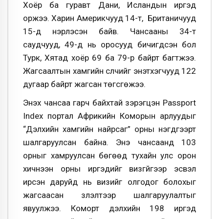
Хоёр ба гуравт Дани, Исландын иргэд
оржээ. Харин Америкчууд 14-т, Британичууд
15-д нэрлэсэн байв. Чансааны 34-т
саудчууд, 49-д нь оросууд бичигдсэн бол
Турк, Хятад хоёр 69 ба 79-р байрт багтжээ.
Жагсаалтын хамгийн сүүлчийг энэтхэгчууд 122
дугаар байрт жагсан төгсгөжээ.
Энэхүү чансаа гарч байхтай зэрэгцэн Passport
Index портал Африкийн Коморын арлуудыг
“Дэлхийн хамгийн найрсаг” орны нэгдүгээрт
шалгаруулсан байна. Энэ чансаанд 103
орныг хамруулсан бөгөөд тухайн улс орон
хичнээн орны иргэдийг визгүйгээр эсвэл
ирсэн даруйд нь визийг олгодог болохыг
жагсаасан үзүүлэлтээр шалгаруулалтыг
явуулжээ. Коморт дэлхийн 198 иргэд