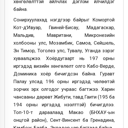
хөнгөлөлттэй айлчлах дэглэм үйлчилдэг
байна.
Сонирхуулахад нэгдүгээр байрыг Комортой
Кот-д’Ивуар, Гвиней-Бисау, Мадагаскар,
Мальдив, Мавритани, Микронезийн
холбооны улс, Мозамбик, Самоа, Сейшель,
Зүүн Тимор, Тоголез улс, Тувалу, Уганда зэрэг
хуваалцжээ. Хоёрдугаарт нь 197 орны
иргэдэд визийн хөнгөлөлт олго Кабо-Верде,
Доминика хоёр бичигдсэн байна. Гуравт
Палау улсад 196 орны иргэдэд чөлөөтэй
зорчих эрх олгодог учраас багтжээ. Харин
чансааны дөрөвт Жибути, тавд Гаити (195 ба
194 орны иргэдэд нээлттэй) бичигдлээ.
Топ-10-т дараалаад Макао (БНХАУ-ын
онцгой район), Сент-Винсент ба Гренадина,
Камбож, Балба, Эквадор нар багтаад байна.