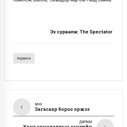
Эх сурвалж: The Spectator
Норвеги
ӨМНӨХ
Загасаар бороо оржээ
ДАРААХ
Хөрөнгө оруулалтын сангийн