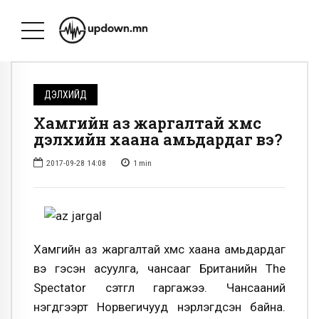
ДЭЛХИЙД
Хамгийн аз жаргалтай хүмүүс
дэлхийн хаана амьдардаг вэ?
2017-09-28 14:08
1
min
Хамгийн аз жаргалтай хүмүүс хаана амьдардаг
вэ гэсэн асуулга, чансааг Британийн The
Spectator сэтгүүл гаргажээ. Чансааний
нэгдүгээрт Норвегичууд нэрлэгдсэн байна.