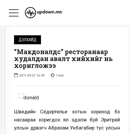
ДЭЛХИЙД
“Макдоналдс” ресторанаар
худалдан авалт хийхийг нь
хоригложээ
2017-09-27 16:39
1
min
Шведийн Сёдертелье хотын хориход бүх
насаараа хоригдох ял эдэлж буй Эритрей
улсын дүрвэгч Абрахам Укбагабир тус улсын