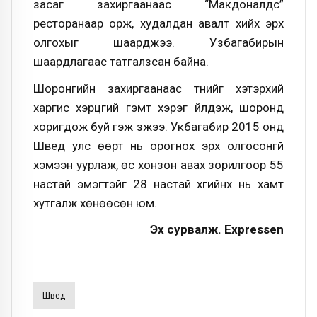
засаг захиргаанаас “Макдоналдс”
ресторанаар орж, худалдан авалт хийх эрх
олгохыг шаарджээ. Узбагабирын
шаардлагаас татгалзсан байна.
Шоронгийн захиргаанаас түүнийг хэтэрхий
харгис хэрцгий гэмт хэрэг үйлдэж, шоронд
хоригдож буй гэж үзжээ. Укбагабир 2015 онд
Швед улс өөрт нь орогнох эрх олгосонгүй
хэмээн уурлаж, өс хонзон авах зорилгоор 55
настай эмэгтэйг 28 настай хүүгийнх нь хамт
хутгалж хөнөөсөн юм.
Эх сурвалж.
Expressen
Швед