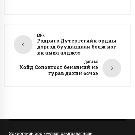
ӨМНӨХ
Родриго Дутертегийн ордны
дэргэд буудалцаан болж нэг
хүн амиа алджээ
ДАРААХ
Хойд Солонгост бензиний үнэ
гурав дахин өсчээ
Зохиогчийн эрх хуулиар хамгаалагдсан