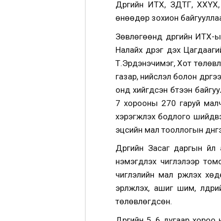
Дүүргийн ИТХ, ЗДТГ, ХХҮХ
өнөөдөр зохион байгуулла
Зөвлөгөөнд дүүргийн ИТХ-ы
Налайх дүүрэг дэх Цагдаа
Т.Эрдэнэчимэг, Хот төлөвл
газар, нийслэл болон дүүрг
онд хийгдсэн бүтээн байгу
7 хорооны 270 гаруй малч
хэрэгжүүлэх бодлого шийд
эцсийн мал тооллогын дүнг
Дүүргийн Засаг даргын үй
нэмэгдүүлэх чиглэлээр то
чиглэлийн мал үржүүлэх х
эрүүлжүүлэх, ашиг шим, үү
төлөвлөгдсөн.
Дүүргийн 5, 6 дугаар хоро