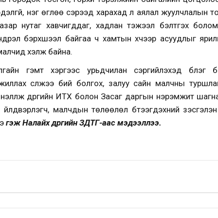
эдэлгүй, нэг өглөө сэрээд харахад л аялал жуулчлалын
газар нутаг хавчигддаг, хадлан тэжээл бэлтгэх болом
үндрэл бэрхшээл байгаа ч хамтын хүчээр асуудлыг яр
малчид хэлж байна.
гайн гэмт хэргээс урьдчилан сэргийлэхэд бүлэг б
ажиллах сүлжээ бий болгох, залуу сайн малчны туршла
үнэлүүлж дүүргийн ИТХ болон Засаг даргын нэрэмжит шаг
гж үйлдвэрлэгч, малчдын төлөөлөл бүтээгдэхүүний үзэсгэл
ээ
гэж Налайх дүүргийн ЗДТГ-аас мэдээллээ.