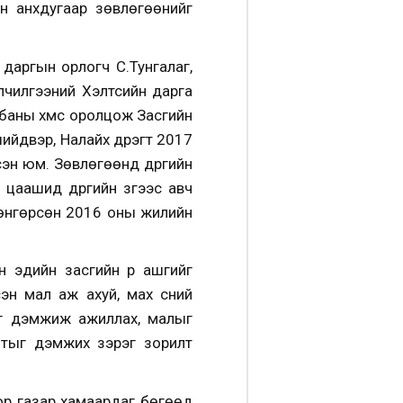
ын анхдугаар зөвлөгөөнийг
 даргын орлогч С.Тунгалаг,
лчилгээний Хэлтсийн дарга
аны хүмүүс оролцож Засгийн
ийдвэр, Налайх дүүрэгт 2017
эн юм. Зөвлөгөөнд дүүргийн
аашид дүүргийн зүгээс авч
 өнгөрсөн 2016 оны жилийн
н эдийн засгийн үр ашгийг
н мал аж ахуй, мах сүүний
оог дэмжиж ажиллах, малыг
лалтыг дэмжих зэрэг зорилт
бор газар хамаардаг бөгөөд