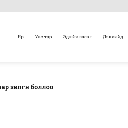
Нүүр
Улс төр
Эдийн засаг
Дэлхийд
зөвлөгөөн боллоо