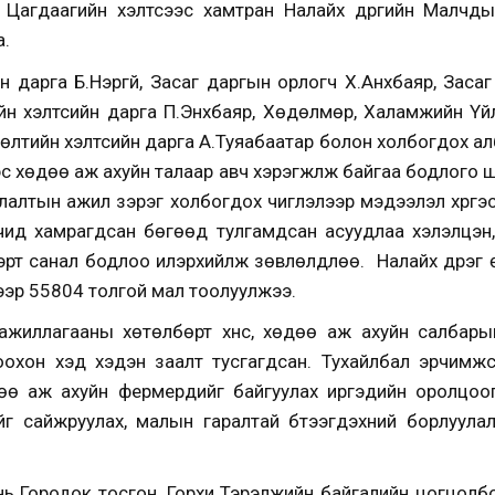
, Цагдаагийн хэлтсээс хамтран Налайх дүүргийн Малчд
а.
н дарга Б.Нэргүй, Засаг даргын орлогч Х.Анхбаяр, Засаг
гийн хэлтсийн дарга П.Энхбаяр, Хөдөлмөр, Халамжийн Үй
өлтийн хэлтсийн дарга А.Туяабаатар болон холбогдох алб
ээс хөдөө аж ахуйн талаар авч хэрэгжүүлж байгаа бодлого ш
улалтын ажил зэрэг холбогдох чиглэлээр мэдээлэл хүргэс
ид хамрагдсан бөгөөд тулгамдсан асуудлаа хэлэлцэн, ц
вэрт санал бодлоо илэрхийлж зөвлөлдлөө. Налайх дүүрэг
ээр 55804 толгой мал тоолуулжээ.
л ажиллагааны хөтөлбөрт хүнс, хөдөө аж ахуйн салбары
моохон хэд хэдэн заалт тусгагдсан. Тухайлбал эрчимжсэ
өдөө аж ахуйн фермерүүдийг байгуулах иргэдийн оролц
лдрийг сайжруулах, малын гаралтай бүтээгдэхүүний борлуу
о нь Городок тосгон, Горхи Тэрэлжийн байгалийн цогцол