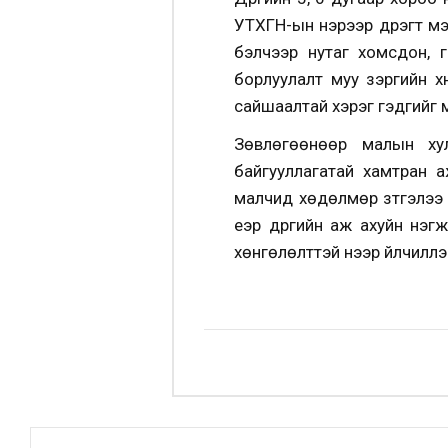
УТХГН-ын нэрээр дүүрэгт м
бэлчээр нутаг хомсдон, 
борлуулалт муу зэргийн х
сайшаалтай хэрэг гэдгийг 
Зөвлөгөөнөөр малын хул
байгууллагатай хамтран 
малчид хөдөлмөр зүтгэлээ 
үеэр дүүргийн аж ахуйн нэ
хөнгөлөлттэй үнээр үйлчилл