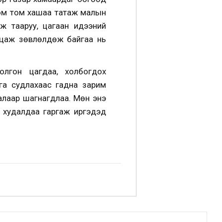
 том том хашаа татаж малын
ж тааруу, цагаан идээний
илцаж зөвлөлдөж байгаа нь
олгон цагдаа, холбогдох
га судлахаас гадна зарим
налаар шагнагдлаа. Мөн энэ
эн худалдаа гаргаж иргэдэд