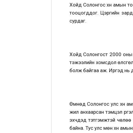
Хойд Солонгос хүн амын то
тооцогддог. Цэргийн зарда
сурдаг.
Хойд Солонгост 2000 оны 
тэжээлийн хомсдол өлсгөлө
болж байгаа аж. Иргэд нь
Өмнөд Солонгос улс хүн ам
жил анхаарсан тэмцэл үргэ
эхчүүдэд тэтгэмжтэй чөлөө
байна. Тус улс мөн хүн амы