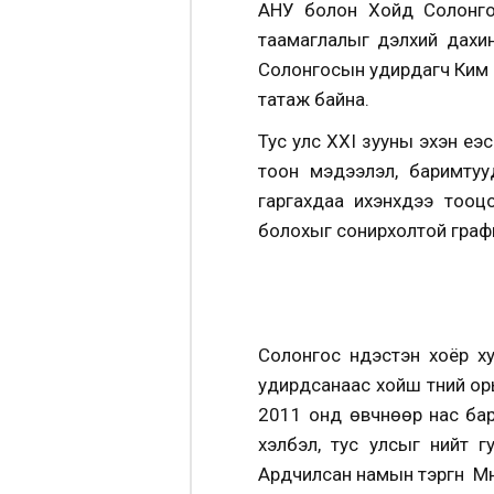
АНУ болон Хойд Солонгос
таамаглалыг дэлхий дахин
Солонгосын удирдагч Ким Ч
татаж байна.
Тус улс XXI зууны эхэн үеэ
тоон мэдээлэл, баримтуу
гаргахдаа ихэнхдээ тооц
болохыг сонирхолтой граф
Солонгос үндэстэн хоёр 
удирдсанаас хойш түүний о
2011 онд өвчнөөр нас бар
хэлбэл, тус улсыг нийт 
Ардчилсан намын тэргүүн Мү