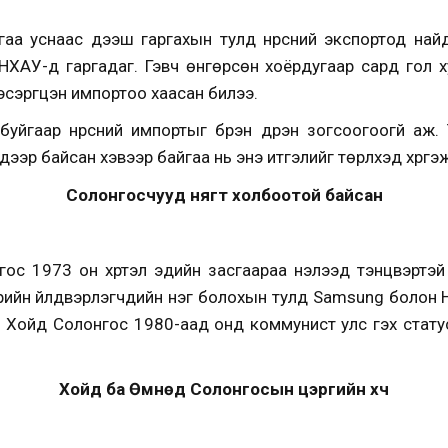
аа уснаас дээш гаргахын тулд нүүрсний экспортод най
 БНХАУ-д гаргадаг. Гэвч өнгөрсөн хоёрдугаар сард гол
эргүүцэн импортоо хаасан билээ.
йгаар нүүрсний импортыг бүрэн дүүрэн зогсоогоогүй аж
ээр байсан хэвээр байгаа нь энэ итгэлийг төрүүлхэд хүргэ
Солонгосчууд нягт холбоотой байсан
с 1973 он хүртэл эдийн засгаараа нэлээд тэнцвэртэй 
вэрийн үйлдвэрлэгчдийн нэг болохын тулд Samsung болон
н Хойд Солонгос 1980-аад онд коммунист улс гэх стату
Хойд ба Өмнөд Солонгосын цэргийн хүч