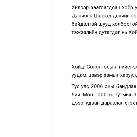
Хилээр зааглагдсан хоёр у
Даниэль Швекендекийн үзэж
байдалтай шууд холбоотой
тэжээлийн дутагдал нь Хой
Хойд Солонгосын нийслэ
уудам, цэвэр замыг харуулд
Тус улс 2006 оны байдлаа
бий. Мөн 1000 хүн тутмын
дээр удаан дараалал үүсгэх