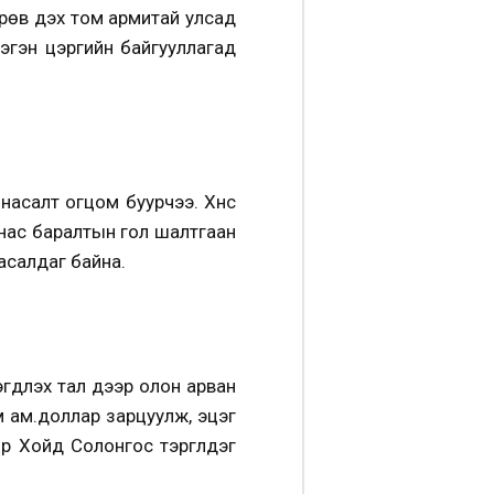
өрөв дэх том армитай улсад
нэгэн цэргийн байгууллагад
асалт огцом буурчээ. Хүнс
 нас баралтын гол шалтгаан
асалдаг байна.
дүүлэх тал дээр олон арван
м ам.доллар зарцуулж, эцэг
р Хойд Солонгос тэргүүлдэг