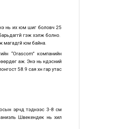
Энэ нь их юм шиг боловч 25
барьдаггүй гэж хэлж болно.
ж магадгүй юм байна.
етийн “Orascom” компанийн
шөөрдөг аж. Энэ нь үндэсний
гост 58.9 сая хүн гар утас
а
сын эрчүүд тэднээс 3-8 см
Даниэль Швекендек нь хил