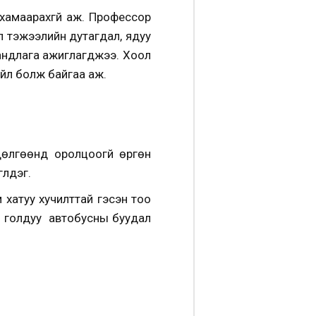
 хамаарахгүй аж. Профессор
л тэжээлийн дутагдал, ядуу
андлага ажиглагджээ. Хоол
үйл болж байгаа аж.
лгөөнд оролцоогүй өргөн
үлдэг.
хатуу хучилттай гэсэн тоо
ь голдуу автобусны буудал