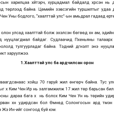
ын харилцаа хүйтэрч, хурцадмал байдалд хүрсэн нь д
д төрүүлээд байна. Цөмийн зэвсэгийн туршилтыг удаа
ен Уны бодлого, “хаалттай улс”-ын амьдрал гадаад ерт
с олон улсад хаалттай болж эхэлсэн бөгөөд хүн ам, эдий
д нууцлагдмал байдаг. Судлаачид Пхеньяны талаарх
оололд тулгуурладаг байна. Тэдний дүгнэлт энэ нууцл
икт харуулжээ.
1.Хаалттай улс ба ардчилсан орон
хуваагдсанаас хойш 70 гаруй жил өнгөрч байна. Тус у
рыг хүү Ким Чен Ир нь залгамжилж 17 жил төр барьсан би
сны дараа бага хүү нь болох Ким Чен Ун нь төрийн уд
гурван хүн удирдсан бол Өмнөд Солонгосын ард түмэ
н Жэ Ин-ийг сонгоод буй юм.