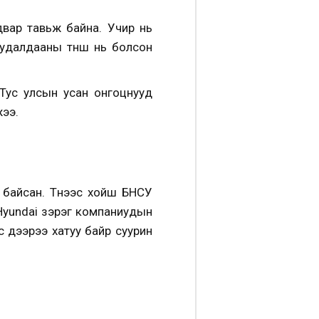
двар тавьж байна. Учир нь
 худалдааны түнш нь болсон
. Тус улсын усан онгоцнууд
жээ.
байсан. Түүнээс хойш БНСУ
 Hyundai зэрэг компаниудын
с дээрээ хатуу байр суурин