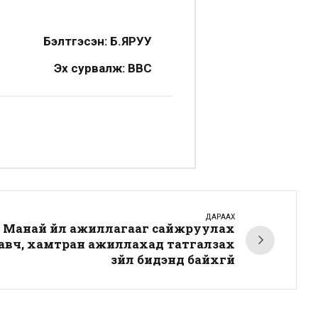
Бэлтгэсэн: Б.ЯРУУ
Эх сурвалж: BBC
ДАРААХ
: Манай үйл ажиллагааг сайжруулах
 авч, хамтран ажиллахад татгалзах
зүйл бидэнд байхгүй