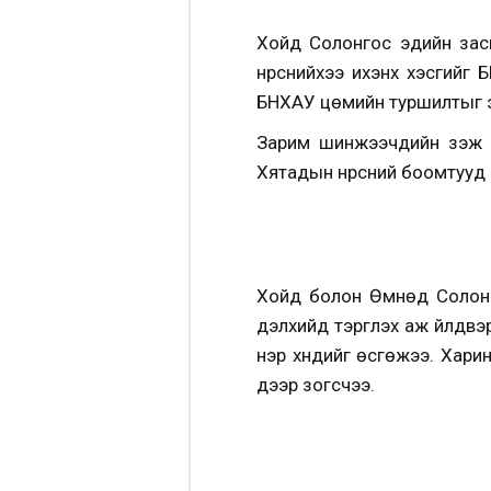
Хойд Солонгос эдийн засг
нүүрснийхээ ихэнх хэсгийг
БНХАУ цөмийн туршилтыг эс
Зарим шинжээчдийн үзэж бу
Хятадын нүүрсний боомтууд д
Хойд болон Өмнөд Солонго
дэлхийд тэргүүлэх аж үйлд
нэр хүндийг өсгөжээ. Хари
дээр зогсчээ.