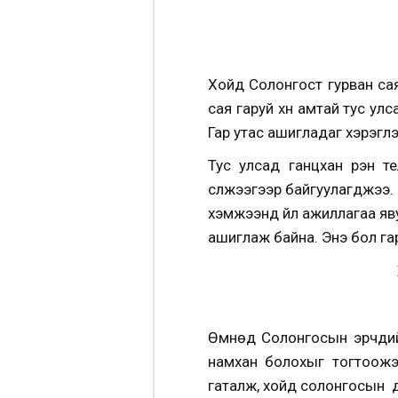
Хойд Солонгост гурван сая
сая гаруй хүн амтай тус у
Гар утас ашигладаг хэрэглэ
Тус улсад ганцхан үүрэн 
сүлжээгээр байгуулагджээ. 
хэмжээнд үйл ажиллагаа яв
ашиглаж байна. Энэ бол гар 
Өмнөд Солонгосын эрчүүди
намхан болохыг тогтоожэ
гаталж, хойд солонгосын д