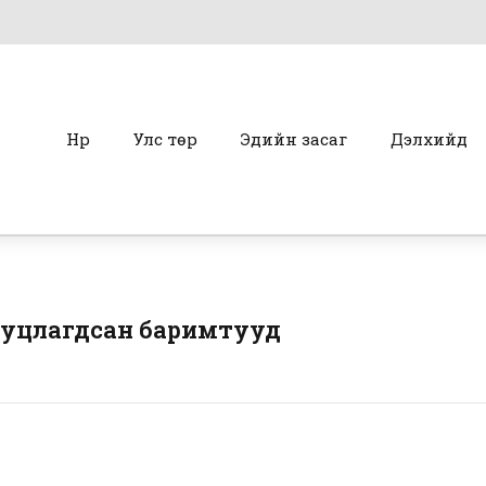
Нүүр
Улс төр
Эдийн засаг
Дэлхийд
ууцлагдсан баримтууд