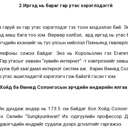
2.Иргэд нь бараг гар утас хэрэглэдэггүй
 гаруй хүн гар утас хэрэглэдэг гэх тоон мэдээлэл бий. 
лсад маш бага тоо юм. Өөрөөр хэлбэл, ард иргэд нь утас 
гчдийн ихэнхийг нь тус улсын нийслэл Пхеньянд төвлөрүүл
телефоны сүлжээ байдаг. Энэ нь Корольолин гэх Егип
Гар утасыг зөвхөн “хувийн интернет” -т нэвтрүүлэхийг зөв
уулж буй хаагдмал интернэт систем аж. Харин Өмнөд Солон
утас ашигладаггүй хэрэглэгч гэж байхгүй гэсэн үг юм.
Хойд ба Өмнөд Солонгосын эрчүүдийн өндөрийн ялга
йн дундаж өндөр нь 173.5 см байдаг бол Хойд Солонго
э. Сөүлийн “Sungkyunkwan” Их сургуулийн профессор 
үрвэгчдийн өндрийг судалж дээрх дүгнэлтийг гаргажээ.