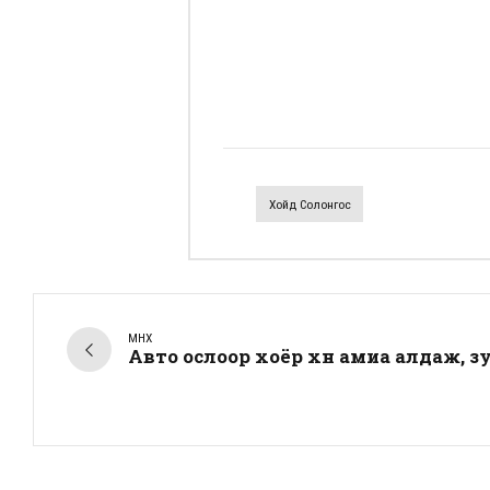
Хойд Солонгос
ӨМНӨХ
Авто ослоор хоёр хүн амиа алдаж, зу