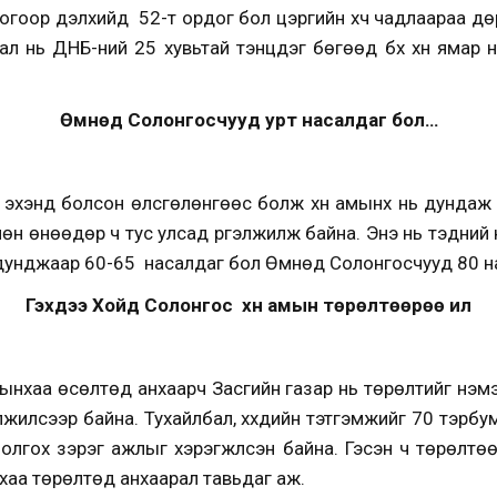
огоор дэлхийд 52-т ордог бол цэргийн хүч чадлаараа д
л нь ДНБ-ний 25 хувьтай тэнцдэг бөгөөд бүх хүн ямар 
Өмнөд Солонгосчууд урт насалдаг бол…
эхэнд болсон өлсгөлөнгөөс болж хүн амынх нь дундаж н
н өнөөдөр ч тус улсад үргэлжилж байна. Энэ нь тэдний
 дунджаар 60-65 насалдаг бол Өмнөд Солонгосчууд 80 н
Гэхдээ Хойд Солонгос хүн амын төрөлтөөрөө илүү
ынхаа өсөлтөд анхаарч Засгийн газар нь төрөлтийг нэмэг
лжилсээр байна. Тухайлбал, хүүхдийн тэтгэмжийг 70 тэрбу
 олгох зэрэг ажлыг хэрэгжүүлсэн байна. Гэсэн ч төрөлтөө
нхаа төрөлтөд анхаарал тавьдаг аж.