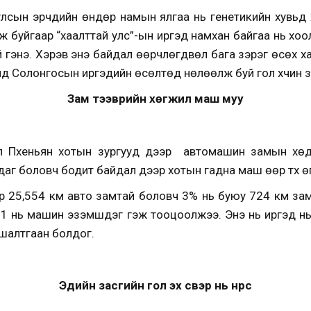
лсын эрчүүдийн өндөр намын ялгаа нь генетикийн хувьд
 буйгаар “хаалттай улс”-ын иргэд намхан байгаа нь хоо
 гэнэ. Хэрэв энэ байдал өөрчлөгдвөл бага зэрэг өсөх х
д Солонгосын иргэдийн өсөлтөд нөлөөлж буй гол хүчин з
Зам тээврийн хөгжил маш муу
л Пхеньян хотын зургууд дээр автомашин замын хөдө
аг боловч бодит байдал дээр хотын гадна маш өөр түүх өгү
р 25,554 км авто замтай боловч 3% нь буюу 724 км зам 
 11 нь машин эзэмшдэг гэж тооцоолжээ. Энэ нь иргэд н
 шалтгаан болдог.
Эдийн засгийн гол эх үүсвэр нь нүүрс