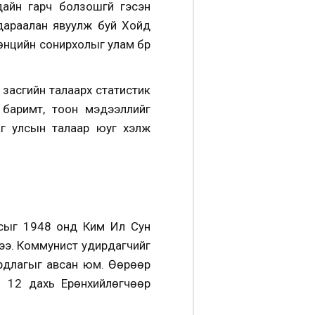
айн гарч болзошгүй гэсэн
 дараалан явуулж буй Хойд
өнцийн сонирхолыг улам бүр
н засгийн талаарх статистик
 баримт, тоон мэдээллийг
аг улсын талаар юуг хэлж
лсыг 1948 онд Ким Ил Сун
лээ. Коммунист удирдагчийг
ирдлагыг авсан юм. Өөрөөр
н 12 дахь Ерөнхийлөгчөөр