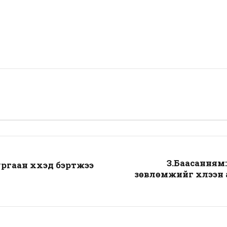
З.Баасанням
ргаан хүүхэд бэртжээ
зөвлөмжийг хүлээн