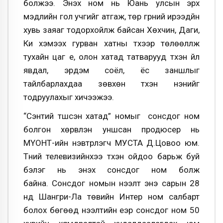
болжээ. Энэхүү ном нь Юань улсын эрх
мэдлийн гол учгийг атгаж, төр гүрний ирээдүйн
хувь заяаг тодорхойлж байсан Хөхчин, Даги,
Ки хэмээх гурван хатны түүхээр төлөөлүүлж
тухайн цаг үе, олон хатад татварууд түүхэн үйл
явдал, эрдэм соёл, ёс заншлыг
тайлбарлахдаа зөвхөн түүхэн үнэнийг
тодруулахыг хичээжээ.
“Сэнтий түшсэн хатад” номыг сонсдог ном
болгон хөрвүүлэн уншсан продюсер нь
МҮОНТ-ийн нэвтрүүлэгч МУСТА Д.Цовоо юм.
Түүний телевизийнхээ түүхэн ойдоо барьж буй
бэлэг нь энэхүү сонсдог ном болж
байна. Сонсдог номын нээлт энэ сарын 28
нд Шангри-Ла төвийн Интер ном салбарт
болох бөгөөд нээлтийн үеэр сонсдог ном 50