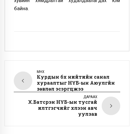
хувийн хямдралтай худалдаалагдах юм
байна.
ӨМНӨХ
Курдын бүх нийтийн санал
хураалтыг НҮБ-ын Аюулгүйн
зөвлөл эсэргүүцжээ
ДАРААХ
Х.Батсүрэн НҮБ-ын тусгай
илтгэгчийг хүлээн авч
уулзав