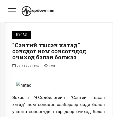
БУСАД
“Сэнтий түшсэн хатад”
сонсдог ном сонсогчдод
очиход бэлэн болжээ
2017-09-26 14:35
1
min
Зохиогч Ч.Содбилэгийн “Сэнтий түшсэн
хатад” ном сонсдог хэлбэрээр сиди болон
уншигч сонсогчдын гар дээр очиход бэлэн