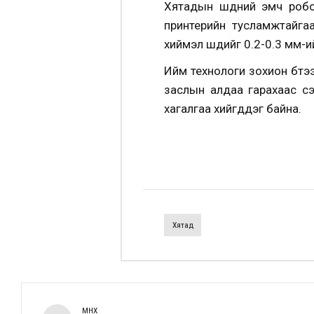
Хятадын шүдний эмч робот
принтерийн тусламжтайгаа
хиймэл шүдийг 0.2-0.3 мм-и
Ийм технологи зохион бүт
заслын алдаа гарахаас сэ
хагалгаа хийгддэг байна.
Хятад
ӨМНӨХ