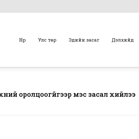
Нүүр
Улс төр
Эдийн засаг
Дэлхийд
хүний оролцоогүйгээр мэс засал хийлээ