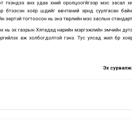
 түүхэндээ анх удаа хүний оролцоогүйгээр мэс засал х
р бүтээсэн хоёр шүдийг өвчтөний эрүүнд суулгасан ба
йн зөрүүтэй тогтоосон нь энэ төрлийн мэс заслын стандар
ээх нь эх газрын Хятадад нарийн мэргэжлийн эмчийн дут
ргийлэх аж холбогдолтой гэнэ. Тус улсад жил бүр хо
Эх сурвалж: