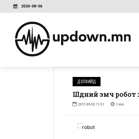
2026-08-06
ДЭЛХИЙД
Шүдний эмч робот 
2017-09-25 11:51
1
min