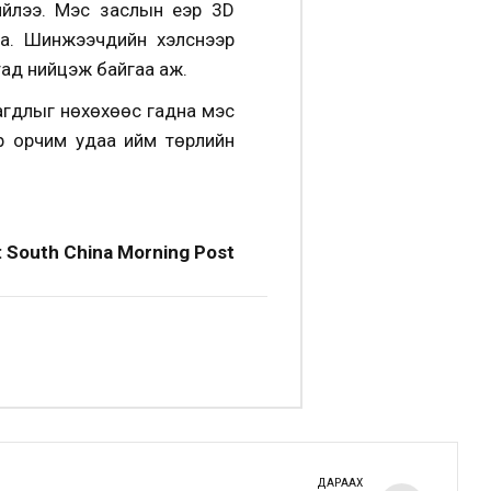
ийлээ. Мэс заслын үеэр 3D
йна. Шинжээчдийн хэлснээр
тад нийцэж байгаа аж.
агдлыг нөхөхөөс гадна мэс
ёр орчим удаа ийм төрлийн
 South China Morning Post
ДАРААХ