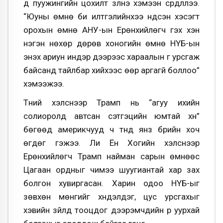
д пуужингийн цохилт үзүүлнэ хэмээн сүрдүүллээ.
“Юуны өмнө би илтгэлийнхээ үндсэн хэсэгт
орохын өмнө АНУ-ын Ерөнхийлөгч гэх хэн
нэгэн нөхөр дөрөв хоногийн өмнө НҮБ-ын
энэхүү ариун индэр дээрээс хараалын үг урсгаж
байсанд тайлбар хийхээс өөр аргагүй боллоо”
хэмээжээ.
Түүний хэлснээр Трамп нь “агуу ихийн
солиоролд автсан сэтгэцийн юмтай хүн”
бөгөөд америкчууд ч түүнд янз бүрийн хоч
өгдөг гэжээ. Ли Ён Хогийн хэлснээр
Ерөнхийлөгч Трамп найман сарын өмнөөс
Цагаан ордныг чимээ шуугиантай хар зах
болгон хувиргасан. Харин одоо НҮБ-ыг
зөвхөн мөнгийг хүндэлдэг, цус урсгахыг
хэвийн зүйлд тооцдог дээрэмчдийн үүр уурхай