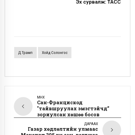
Эх сурвалж: ТАСС
Д.Трамп
Хойд Солонгос
ӨМНӨХ
Сан-Францискод
"тайвшруулах эмэгтэйчүүд”
зориулсан хөшөө босов
ДАРААХ
Газар хөдлөлтийн улмаас
Мексикт 305 хүн амь үрэгджээ