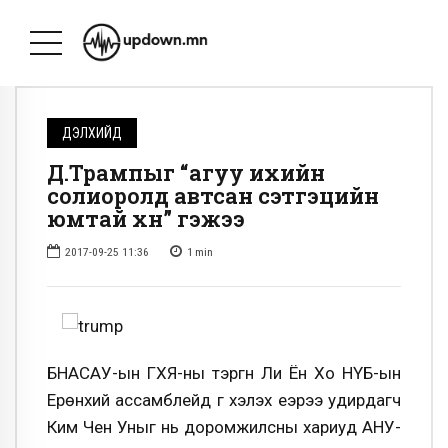
ДЭЛХИЙД
Д.Трампыг “агуу ихийн
солиоролд автсан сэтгэцийн
юмтай хүн” гэжээ
2017-09-25 11:36
1
min
БНАСАУ-ын ГХЯ-ны тэргүүн Ли Ён Хо НҮБ-ын
Ерөнхий ассамблейд үг хэлэх үеэрээ удирдагч
Ким Чен Уныг нь доромжилсны хариуд АНУ-