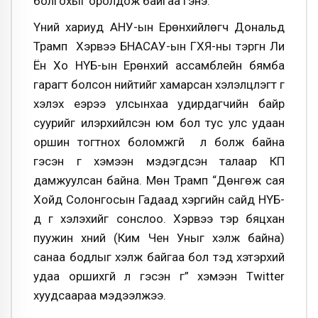
болгохыг оролдож байгаа гэнэ.
Үүний хариуд АНУ-ын Ерөнхийлөгч Дональд
Трамп Хэрвээ БНАСАУ-ын ГХЯ-ны тэргүүн Ли
Ён Хо НҮБ-ын Ерөнхий ассамблейн бямба
гарагт болсон нийтийг хамарсан хэлэлцүүлэгт үг
хэлэх үеэрээ улсынхаа удирдагчийн байр
суурийг илэрхийлсэн юм бол тус улс удаан
оршин тогтнох боломжгүй л болж байна
гэсэн үг хэмээн мэдэгдсэн талаар КП
дамжуулсан байна. Мөн Трамп “Дөнгөж сая
Хойд Солонгосын Гадаад хэргийн сайд НҮБ-
д үг хэлэхийг сонслоо. Хэрвээ тэр бяцхан
пуужин хүний (Ким Чен Уныг хэлж байна)
санаа бодлыг хэлж байгаа бол тэд хэтэрхий
удаа оршихгүй л гэсэн үг” хэмээн Twitter
хуудсаараа мэдээлжээ.