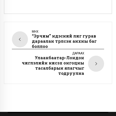
ӨМНӨХ
“Эрчим” үндэсний лиг гурав
дараалан түрүүлсэн анхны баг
боллоо
ДАРААХ
Улаанбаатар-Лондон
чиглэлийн нисэх онгоцны
тасалбарын ялагчыг
тодруулна