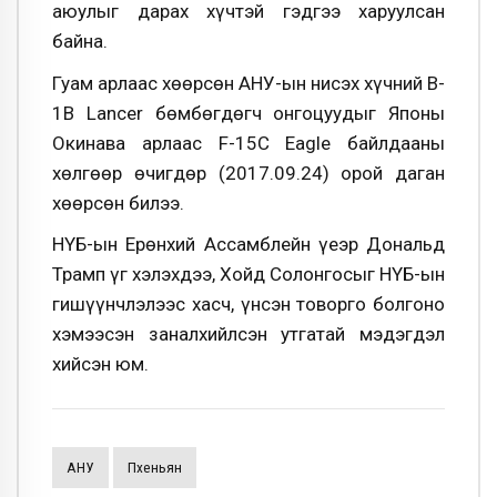
аюулыг дарах хүчтэй гэдгээ харуулсан
байна.
Гуам арлаас хөөрсөн АНУ-ын нисэх хүчний B-
1B Lancer бөмбөгдөгч онгоцуудыг Японы
Окинава арлаас F-15C Eagle байлдааны
хөлгөөр өчигдөр (2017.09.24) орой даган
хөөрсөн билээ.
НҮБ-ын Ерөнхий Ассамблейн үеэр Дональд
Трамп үг хэлэхдээ, Хойд Солонгосыг НҮБ-ын
гишүүнчлэлээс хасч, үнсэн товорго болгоно
хэмээсэн заналхийлсэн утгатай мэдэгдэл
хийсэн юм.
АНУ
Пхеньян