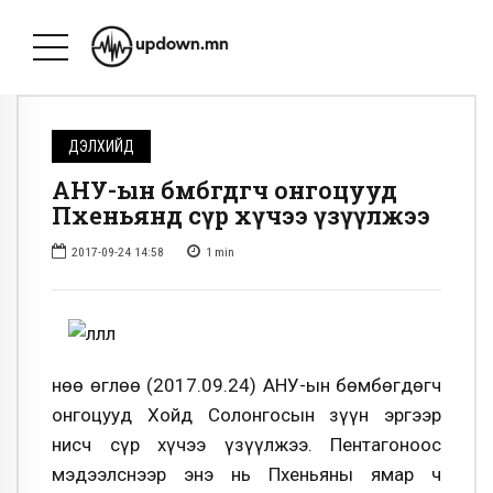
ДЭЛХИЙД
АНУ-ын бөмбөгдөгч онгоцууд
Пхеньянд сүр хүчээ үзүүлжээ
2017-09-24 14:58
1
min
Өнөө өглөө (2017.09.24) АНУ-ын бөмбөгдөгч
онгоцууд Хойд Солонгосын зүүн эргээр
нисч сүр хүчээ үзүүлжээ. Пентагоноос
мэдээлснээр энэ нь Пхеньяны ямар ч