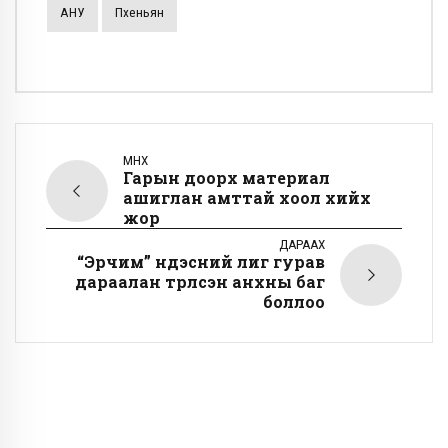
АНУ
Пхеньян
ӨМНӨХ
Гарын доорх материал
ашиглан амттай хоол хийх
жор
ДАРААХ
“Эрчим” үндэсний лиг гурав
дараалан түрүүлсэн анхны баг
боллоо