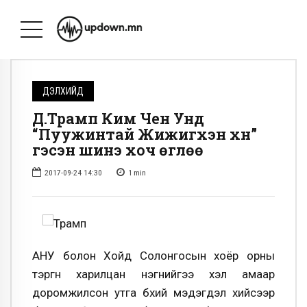
ДЭЛХИЙД
Д.Трамп Ким Чен Унд
“Пуужинтай Жижигхэн хүн”
гэсэн шинэ хоч өглөө
2017-09-24 14:30
1
min
АНУ болон Хойд Солонгосын хоёр орны
тэргүүн харилцан нэгнийгээ хэл амаар
доромжилсон утга бүхий мэдэгдэл хийсээр