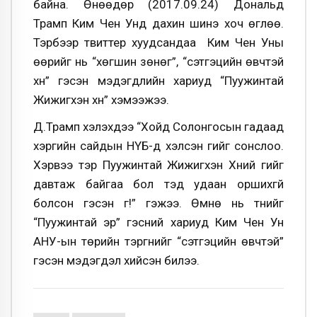
байна. Өнөөдөр (2017.09.24) Дональд
Трамп Ким Чен Унд дахин шинэ хоч өглөө.
Тэрбээр твиттер хуудсандаа Ким Чен Уны
өөрийг нь “хөгшин зөнөг”, “сэтгэцийн өвчтэй
хүн” гэсэн мэдэгдлийн хариуд “Пуужинтай
Жижигхэн хүн” хэмээжээ.
Д.Трамп хэлэхдээ “Хойд Солонгосын гадаад
хэргийн сайдын НҮБ-д хэлсэн үгийг сонслоо.
Хэрвээ тэр Пуужинтай Жижигхэн Хүний үгийг
давтаж байгаа бол тэд удаан оршихгүй
болсон гэсэн үг!” гэжээ. Өмнө нь түүнийг
“Пуужинтай эр” гэсний хариуд Ким Чен Ун
АНУ-ын төрийн тэргүүнийг “сэтгэцийн өвчтэй”
гэсэн мэдэгдэл хийсэн билээ.