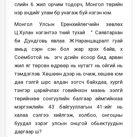
сүүлийн 6 жил орчим тодорч, Монгол төрийн
нэр хүндийг улам бүр унагаж буй нэгэн юм.
Монгол Улсын Ерөнхийлөгчийн зөвлөх
Ц.Хулан нэгэнтээ түүний тухай : ” Саявтархан
би Дундговь явлаа. Ж.Наранцацралт гуай
амьд сэрүүн сэн бол жар хүрэх байв, хүү
Соёмботой нь эгч дүүсийн ёсоор бид арван
жил яг төрсөн өдрөөр нь нутагт нь ойгий нь
тэмдэглэв. Хөшөөн дээр нь очиж, хөшөө юм
даа гэлгүй шүүрс алдан зогсч байхдаа, хургүй
тэнгэр царайчлах говийнхон маань ээлгүй
төрийнхөө сонгуулийн балгаар аймгийнхаа
мэргэжлийн 43 байгууллагын 41-ийг нь
халаа сэлгээ хийлгэж, холбоо, онгоцны
буудал зэрэг улсын онцгой обьектуудын
даргаар шүү?