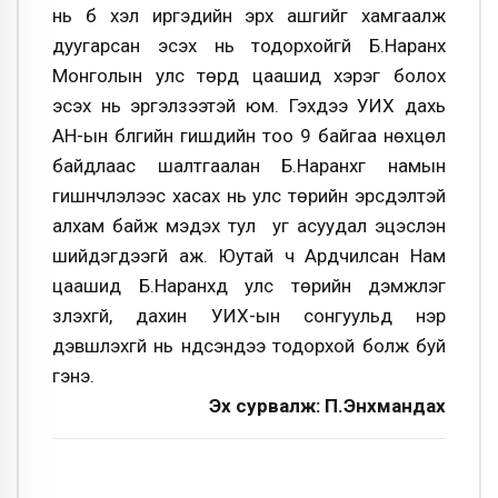
нь бүү хэл иргэдийн эрх ашгийг хамгаалж
дуугарсан эсэх нь тодорхойгүй Б.Наранхүү
Монголын улс төрд цаашид хэрэг болох
эсэх нь эргэлзээтэй юм. Гэхдээ УИХ дахь
АН-ын бүлгийн гишүүдийн тоо 9 байгаа нөхцөл
байдлаас шалтгаалан Б.Наранхүүг намын
гишүүнчлэлээс хасах нь улс төрийн эрсдэлтэй
алхам байж мэдэх тул уг асуудал эцэслэн
шийдэгдээгүй аж. Юутай ч Ардчилсан Нам
цаашид Б.Наранхүүд улс төрийн дэмжлэг
үзүүлэхгүй, дахин УИХ-ын сонгуульд нэр
дэвшүүлэхгүй нь үндсэндээ тодорхой болж буй
гэнэ.
Эх сурвалж: П.Энхмандах