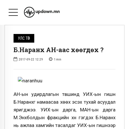
УЛС ТӨР
Б.Наранхүү АН-аас хөөгдөх үү?
2017-09-22 12:29
1
min
АН-ын удирдлагын түвшинд УИХ-ын гишүүн
Б.Наранхүүг намаасаа хөөх эсэх тухай асуудал
яригджээ. УИХ-ын дарга, МАН-ын дарга
М.Энхболдын фракцийн хүн гэгдэх Б.Наранхүү
нь ажлаа хамгийн тасалдаг УИХ-ын гишүүнээр