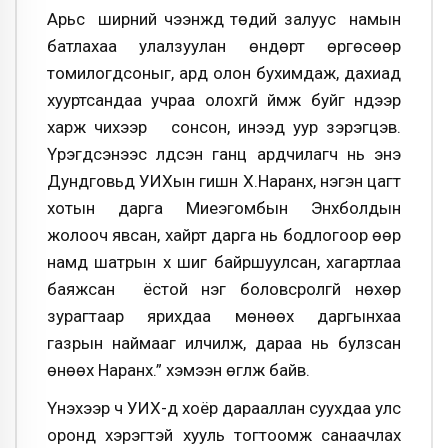
Арьс ширний чээнжүүд төдий залуус намын
батлахаа улалзуулан өндөрт өргөсөөр
томилогдсоныг, ард олон бухимдаж, дахиад
хууртсандаа учраа олохгүй үймж буйг нүдээр
харж чихээр сонсон, инээд уур зэрэгцэв.
Үрэгдсэнээс үлдсэн ганц ардчилагч нь энэ
Дундговьд УИХын гишүүн Х.Наранхүү, нэгэн цагт
хотын дарга Миеэгомбын Энхболдын
жолооч явсан, хайрт дарга нь бодлогоор өөр
намд шатрын хүү шиг байршуулсан, хагартлаа
баяжсан ёстой нэг боловсролгүй нөхөр
зурагтаар ярихдаа мөнөөх даргынхаа
газрын наймааг илчилж, дараа нь булзсан
өнөөх Наранхүү.” хэмээн өгүүлж байв.
Үнэхээр ч УИХ-д хоёр дарааллан суухдаа улс
оронд хэрэгтэй хууль тогтоомж санаачлах