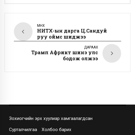
ӨМНӨХ
НИТХ-ын дарга Ц.Сандуй
руу оймс шиджээ
ДАРААХ
Трамп Африкт шинэ улс
бодож олжээ
Зохиогчийн эрх хуулиар хамгаалагдсан
Сурталчилгаа
Холбоо барих