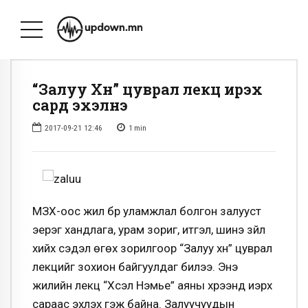
“Залуу Хүн” цуврал лекц ирэх
сард эхэлнэ
2017-09-21 12:46
1
min
МЗХ-оос жил бүр уламжлал болгон залууст
эерэг хандлага, урам зориг, итгэл, шинэ зүйл
хийх сэдэл өгөх зорилгоор “Залуу хүн” цуврал
лекцийг зохион байгуулдаг билээ. Энэ
жилийн лекц “Хүсэл Нэмье” аяны хүрээнд иэрх
сараас эхлэх гэж байна. Залуучуудын