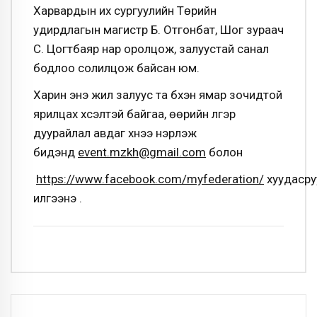
Харвардын их сургуулийн Төрийн
удирдлагын магистр Б. Отгонбат, Шог зураач
С. Цогтбаяр нар оролцож, залуустай санал
бодлоо солилцож байсан юм.
Харин энэ жил залуус та бүхэн ямар зочидтой
ярилцах хүсэлтэй байгаа, өөрийн үлгэр
дуурайлал авдаг хүнээ нэрлэж
бидэнд
event.mzkh@gmail.com
болон
https://www.facebook.com/myfederation/
хуудасру
илгээнэ үү.