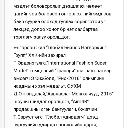
мэдлэг боловсролыг дээшлүүлэх, чөлөөт
цагийг зөв боловсон өнгөрүүлэх, нийгэмд зөв
байр сууриа ол
оход туслах зорилготой уг
лекцэд долоо хоног бүр нэг салбартаа
тэргүүлэгч залуу оролцдог.
Өнгөрсөн жил “Глобал Бизнес Нэтворкинг
Групп” ХХК-ийн захирал
П.Эрдэнэтулга,”International Fashion Super
Model” тэмцээний “Гранпри” шагналт загвар
өмсөгч Э.Энхболд, “Рио-2016” олимпийн
наадмын хүрэл медальт, ОУХМ
Д.Отгондалай,”Авьяаслаг Монголчууд-2015”
шоуны шилдэг оролцогч, “Aim4R”
продакшны үүсгэн байгуулагч, бүжигчин
Т.Саруултөгс, “Глобал удирдагч” дээд
сургуулийн удирдах зөвлөлийн дарга,