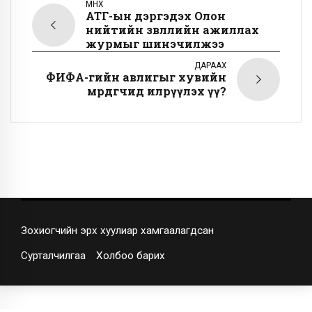
ӨМНӨХ
АТГ-ын дэргэдэх Олон
нийтийн зөвлөлийн ажиллах
журмыг шинэчилжээ
ДАРААХ
ФИФА-гийн авлигыг хувийн
мөрдөгчид илрүүлэх үү?
Зохиогчийн эрх хуулиар хамгаалагдсан
Сурталчилгаа
Холбоо барих