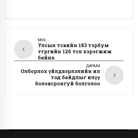
ӨМНӨХ
Улсын төсвийн 183 тэрбум
төгрөгийн 126 төсөл хэрэгжиж
байна
ДАРААХ
Олборлох үйлдвэрлэлийн ил
тод байдлыг илүү
боловсронгуй болголоо