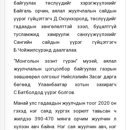
байгуулах төслүүдийг хэрэгжүүлэхийг
Байгаль орчин, аялал жуулчлалын сайдын
үүрэг гүйцэтгэгч Д.Оюунхоролд, төслүүдийг
гадаадын хөнгөлөлттэй зээл, буцалтгүй
тусламжид хамруулж санхүүжүүлэхийг
Сангийн сайдын үүрэг гүйцэтгэгч
Б.Чойжилсүрэнд даалгалаа.
“Монголын эзэнт гүрэн” музей, аялал
жуулчлалын цогцолбор байгуулах газрын
зөвшөөрөл олгохыг Нийслэлийн Засаг дарга
бөгөөд Улаанбаатар хотын захирагч
С.Батболдод үүрэг болгов.
Манай улс гадаадын жуулчдын тоог 2020 он
гэхэд нэг саяд хүргэх зорилт тавьсан ч
жилдээ 390-470 мянга орчим жуулчин л
хүлээн авч байна. Нэг сая жуулчин авч, нэг