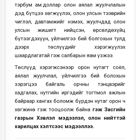
тэрбум ам.доллар олон аялал жуулчлалын
дэд бүтцээ хөгжүүлэх, олон улсын тээврийн
чиглэл, давтамжийг нэмэх, жуулчдад олон
улсын жишигт нийцсэн, өрсөлдөхүйц
бүтээгдэхүүн, үйлчилгээ бий болгохын тулд
дээрх төслүүдийг хэрэгжүүлэх
шаардлагатай гэж салбарын яам үзжээ.
Төслүүд хэрэгжсэнээр орон нутагт соёл,
аялал жуулчлал, үйлчилгээ бий болохын
зэрэгцээ байгаль орчны тэнцвэрийг
хадгалах, нутгийн иргэдийг тогтмол ажлын
байраар хангах боломж бүрдэн нутаг орон ч
хөгжинө гэж тооцоолж байна
гэж Засгийн
газрын Хэвлэл мэдээлэл, олон нийттэй
харилцах хэлтсээс мэдээллээ.