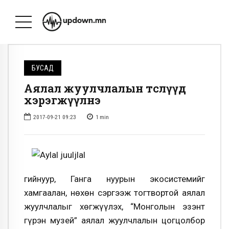
БУСАД
Аялал жуулчлалын төслүүд
хэрэгжүүлнэ
2017-09-21 09:23
1
min
Өгийнуур, Ганга нуурын экосистемийг
хамгаалан, нөхөн сэргээж тогтвортой аялал
жуулчлалыг хөгжүүлэх, “Монголын эзэнт
гүрэн музей” аялал жуулчлалын цогцолбор