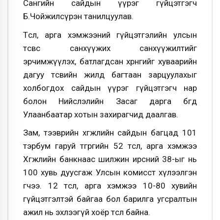
Сангийн сайдын үүрэг гүйцэтгэгч
Б.Чойжилсүрэн танилцуулав.
Төсөл, арга хэмжээний гүйцэтгэлийн улсын
төсвөөс санхүүжих санхүүжилтийг
эрчимжүүлэх, батлагдсан хөрөнгийг хуваарийн
дагуу төсвийн жилд багтаан зарцуулахыг
холбогдох сайдын үүрэг гүйцэтгэгч нар
болон Нийслэлийн Засаг дарга бөгөөд
Улаанбаатар хотын захирагчид даалгав.
Зам, тээврийн хөгжлийн сайдын багцад 101
тэрбум гаруй төгрөгийн 52 төсөл, арга хэмжээ
Хөгжлийн банкнаас шилжин ирсний 38-ыг нь
100 хувь дуусгаж Улсын комисст хүлээлгэн
өгчээ. 12 төсөл, арга хэмжээ 10-80 хувийн
гүйцэтгэлтэй байгаа бол барилга угсралтын
ажил нь эхлээгүй хоёр төсөл байна.