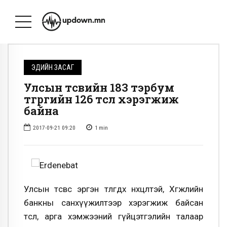
ЭДИЙН ЗАСАГ
Улсын төсвийн 183 тэрбум
төгрөгийн 126 төсөл хэрэгжиж
байна
2017-09-21 09:20
1
min
Улсын төсвөөс эргэн төлөгдөх нөхцөлтэй, Хөгжлийн
банкны санхүүжилтээр хэрэгжиж байсан
төсөл, арга хэмжээний гүйцэтгэлийн талаар