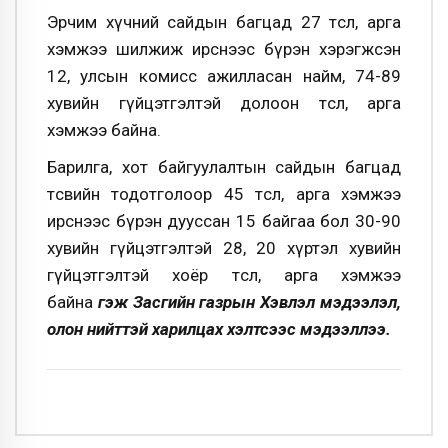
Эрчим хүчний сайдын багцад 27 төсөл, арга
хэмжээ шилжиж ирснээс бүрэн хэрэгжсэн
12, улсын комисс ажилласан найм, 74-89
хувийн гүйцэтгэлтэй долоон төсөл, арга
хэмжээ байна.
Барилга, хот байгуулалтын сайдын багцад
төсвийн тодотголоор 45 төсөл, арга хэмжээ
ирснээс бүрэн дууссан 15 байгаа бол 30-90
хувийн гүйцэтгэлтэй 28, 20 хүртэл хувийн
гүйцэтгэлтэй хоёр төсөл, арга хэмжээ
байна
гэж Засгийн газрын Хэвлэл мэдээлэл,
олон нийттэй харилцах хэлтсээс мэдээллээ.