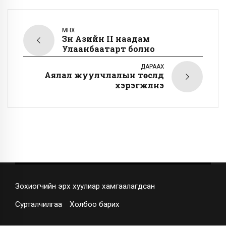
ӨМНӨХ
Зүүн Азийн II наадам
Улаанбаатарт болно
ДАРААХ
Аялал жуулчлалын төслүүд
хэрэгжүүлнэ
Зохиогчийн эрх хуулиар хамгаалагдсан
Сурталчилгаа
Холбоо барих