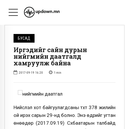
БУСАД
Иргэдийг сайн дурын
нийгмийн даатгалд
хамруулж байна
2017-09-19 16:20
1
min
Нийслэл хот байгуулагдсаны түүхт 378 жилийн
ой ирэх сарын 29-нд болно. Энэ өдрийг угтан
өнөөдөр (2017.09.19) Сүхбаатарын талбайд