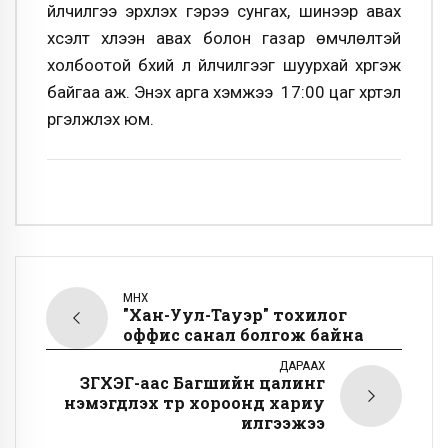
үйлчилгээ эрхлэх гэрээ сунгах, шинээр авах
хүсэлт хүлээн авах болон газар өмчлөлтэй
холбоотой бүхий л үйлчилгээг шуурхай хүргэж
байгаа аж. Энэхүү арга хэмжээ 17:00 цаг хүртэл
үргэлжлэх юм.
ӨМНӨХ
"Хан-Уул-Тауэр" тохилог
оффис санал болгож байна
ДАРААХ
ЗГХЭГ-аас Багшийн цалинг
нэмэгдүүлэх түр хороонд хариу
илгээжээ