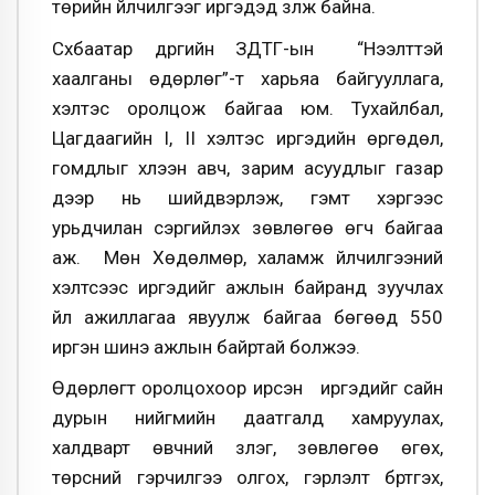
төрийн үйлчилгээг иргэдэд үзүүлж байна.
Сүхбаатар дүүргийн ЗДТГ-ын “Нээлттэй
хаалганы өдөрлөг”-т харьяа байгууллага,
хэлтэс оролцож байгаа юм. Тухайлбал,
Цагдаагийн I, II хэлтэс иргэдийн өргөдөл,
гомдлыг хүлээн авч, зарим асуудлыг газар
дээр нь шийдвэрлэж, гэмт хэргээс
урьдчилан сэргийлэх зөвлөгөө өгч байгаа
аж. Мөн Хөдөлмөр, халамж үйлчилгээний
хэлтсээс иргэдийг ажлын байранд зуучлах
үйл ажиллагаа явуулж байгаа бөгөөд 550
иргэн шинэ ажлын байртай болжээ.
Өдөрлөгт оролцохоор ирсэн иргэдийг сайн
дурын нийгмийн даатгалд хамруулах,
халдварт өвчний үзлэг, зөвлөгөө өгөх,
төрсний гэрчилгээ олгох, гэрлэлт бүртгэх,