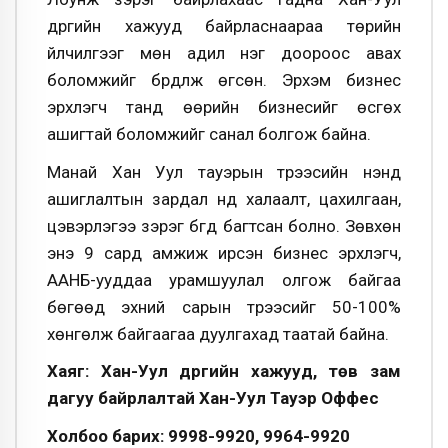
дүүргийн хажууд байрласнаараа төрийн
үйлчилгээг мөн адил нэг доороос авах
боломжийг бүрдүүлж өгсөн. Эрхэм бизнес
эрхлэгч танд өөрийн бизнесийг өсгөх
ашигтай боломжийг санал болгож байна.
Манай Хан Уул тауэрын түрээсийн үнэнд
ашиглалтын зардал үүнд халаалт, цахилгаан,
цэвэрлэгээ зэрэг бүгд багтсан болно. Зөвхөн
энэ 9 сард амжиж ирсэн бизнес эрхлэгч,
ААНБ-ууддаа урамшуулал олгож байгаа
бөгөөд эхний сарын түрээсийг 50-100%
хөнгөлж байгаагаа дуулгахад таатай байна.
Хаяг: Хан-Уул дүүргийн хажууд, төв зам
дагуу байрлалтай Хан-Уул Тауэр Оффес
Холбоо барих: 9998-9920, 9964-9920​