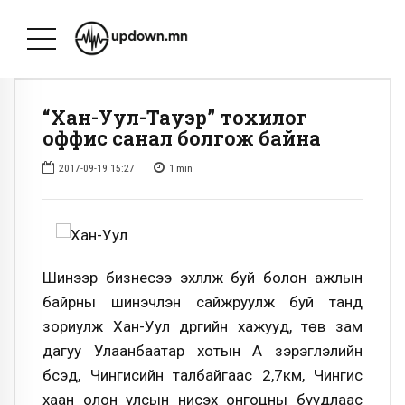
“Хан-Уул-Тауэр” тохилог
оффис санал болгож байна
2017-09-19 15:27
1
min
Шинээр бизнесээ эхлүүлж буй болон ажлын
байрны шинэчлэн сайжруулж буй танд
зориулж Хан-Уул дүүргийн хажууд, төв зам
дагуу Улаанбаатар хотын А зэрэглэлийн
бүсэд, Чингисийн талбайгаас 2,7км, Чингис
хаан олон улсын нисэх онгоцны буудлаас