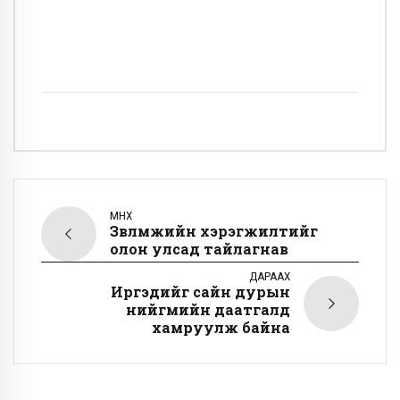
ӨМНӨХ
Зөвлөмжийн хэрэгжилтийг
олон улсад тайлагнав
ДАРААХ
Иргэдийг сайн дурын
нийгмийн даатгалд
хамруулж байна