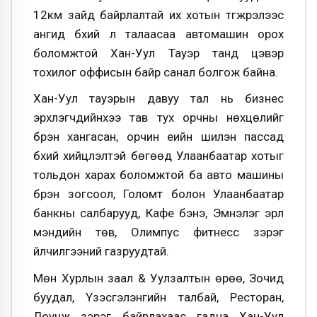
12км зайд байрлалтай их хотын түгжрэлээс
ангид бүхий л талаасаа автомашин орох
боломжтой Хан-Уул Тауэр танд цэвэр
тохилог оффисын байр санал болгож байна.
Хан-Уул тауэрын давуу тал нь бизнес
эрхлэгчдийнхээ тав тух орчны нөхцөлийг
бүрэн хангасан, орчин үеийн шилэн пассад
бүхий хийцлэлтэй бөгөөд Улаанбаатар хотыг
тольдон харах боломжтой ба авто машины
бүрэн зогсоол, Голомт болон Улаанбаатар
банкны салбарууд, Кафе бэнэ, Эмнэлэг эрүүл
мэндийн төв, Олимпус фитнесс зэрэг
үйлчилгээний газруудтай.
Мөн Хурлын заал & Уулзалтын өрөө, Зочид
буудал, Үзэсгэлэнгийн талбай, Ресторан,
Лоунж зэрэг байрлахаас гадна Хан-Уул