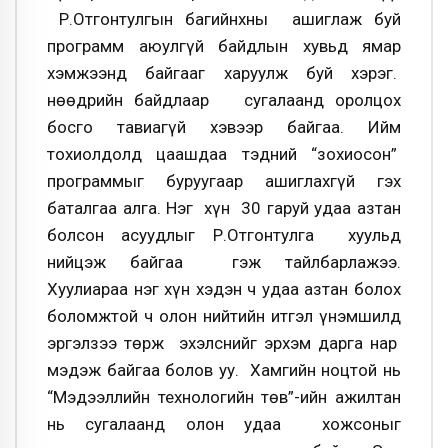
Р.Отгонтулгын багийнхны ашиглаж буй
программ аюулгүй байдлын хувьд ямар
хэмжээнд байгааг харуулж буй хэрэг.
Өнөөдрийн байдлаар сугалаанд оролцох
босго тавиагүй хэвээр байгаа. Ийм
тохиолдолд цаашдаа тэдний “зохиосон”
программыг буруугаар ашиглахгүй гэх
баталгаа алга. Нэг хүн 30 гаруй удаа азтан
болсон асуудлыг Р.Отгонтулга хуульд
нийцэж байгаа гэж тайлбарлажээ.
Хуулиараа нэг хүн хэдэн ч удаа азтан болох
боломжтой ч олон нийтийн итгэл үнэмшилд
эргэлзээ төрж эхэлснийг эрхэм дарга нар
мэдэж байгаа болов уу. Хамгийн ноцтой нь
“Мэдээллийн технологийн төв”-ийн ажилтан
нь сугалаанд олон удаа хожсоныг