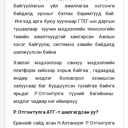
байгууллагын үйл ажиллагаа зогсонги
байдалд орсныг батлах баримтууд бий.
Ингээд арга буюу хуучнаар ГТЕГ-ын даргын
тушаалаар хуучин мэдээллийн технологийн
төвийн ажилтнуудтай хамтарсан Ажлын
хэсэг байгуулж, системээ хэвийн байдалд
шилжүүлсэн байна.
Хэвлэл мэдээллээр санхүү мэдээллийн
платформ хийхээр зорьж байгаа , гадаадад
өндөр мэдлэг боловсрол эзэмшсэн
залуусаар баг бүрдүүлсэн тухайгаа байнга
ярьдаг Р.Отгонтулга түүний багийнхны
мэдлэг чадвар нэг иймэрхүү.
Р.Отгонтулга АТГ-т шалгагдсан уу?
Ерөнхий сайд асан Н.Алтанхуяг Р.Отгонтулга