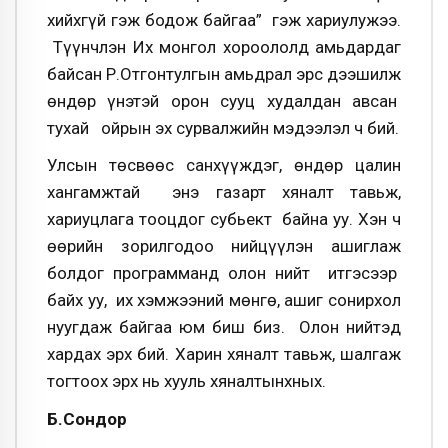
хийхгүй гэж бодож байгаа” гэж хариулужээ.
Түүнчлэн Их монгол хороололд амьдардаг
байсан Р.Отгонтулгын амьдрал эрс дээшилж
өндөр үнэтэй орон сууц худалдан авсан
тухай ойрын эх сурвалжийн мэдээлэл ч бий.
Улсын төсвөөс санхүүждэг, өндөр цалин
хангамжтай энэ газарт хяналт тавьж,
хариуцлага тооцдог субьект байна уу. Хэн ч
өөрийн зорилгодоо нийцүүлэн ашиглаж
болдог программанд олон нийт итгэсээр
байх уу, их хэмжээний мөнгө, ашиг сонирхол
нуугдаж байгаа юм биш биз. Олон нийтэд
хардах эрх бий. Харин хяналт тавьж, шалгаж
тогтоох эрх нь хууль хяналтынхных.
Б.Сондор