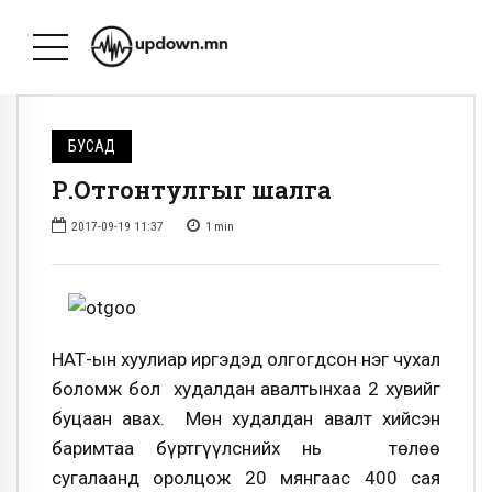
БУСАД
Р.Отгонтулгыг шалга
2017-09-19 11:37
1
min
НӨАТ-ын хуулиар иргэдэд олгогдсон нэг чухал
боломж бол худалдан авалтынхаа 2 хувийг
буцаан авах. Мөн худалдан авалт хийсэн
баримтаа бүртгүүлснийх нь төлөө
сугалаанд оролцож 20 мянгаас 400 сая