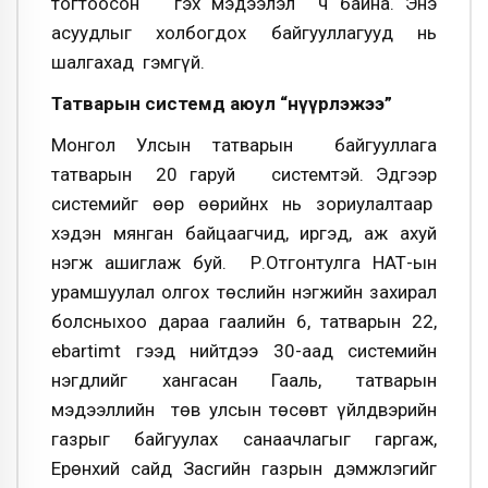
тогтоосон гэх мэдээлэл ч байна. Энэ
асуудлыг холбогдох байгууллагууд нь
шалгахад гэмгүй.
Татварын системд аюул “нүүрлэжээ”
Монгол Улсын татварын байгууллага
татварын 20 гаруй системтэй. Эдгээр
системийг өөр өөрийнх нь зориулалтаар
хэдэн мянган байцаагчид, иргэд, аж ахуй
нэгж ашиглаж буй. Р.Отгонтулга НӨАТ-ын
урамшуулал олгох төслийн нэгжийн захирал
болсныхоо дараа гаалийн 6, татварын 22,
ebartimt гээд нийтдээ 30-аад системийн
нэгдлийг хангасан Гааль, татварын
мэдээллийн төв улсын төсөвт үйлдвэрийн
газрыг байгуулах санаачлагыг гаргаж,
Ерөнхий сайд Засгийн газрын дэмжлэгийг