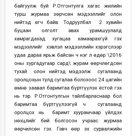
байгуулж буй Р.Отгонтулга хагас жилийн
турш журмаа зөрчсөн мэдээллийг олон
нийтэд өгч байв. Тодруулбал 2 хувийн
буцаан олголт авах урамшуулалд
хамрагдахад хугацаа хамаарахгүй гэх
мэдээллийг хэвлэл мэдээллийн хэрэгслээр
удаа дараа ярьж байсан ч нэг л өдөр \2016
оны зургадугаар сард\ журам өөрчлөгдсөн
тухай олон нийтэд мэдээлж сугалаанд
оролцохын тулд сугалаа болохоос 24 цагийн
өмнө заавал баримтаа бүртгүүлэх ёстой гэх
нь тэр. Р.Отгонтулгын тайлбарласнаар бол
баримтаа бүртгүүлээгүй ч сугалаанд
оролцох нь баримт хуурамчаар үйлдэх
нөхцлийг бий болгосон учраас журмаа
өөрчилсөн гэх. Гэвч өөр эх сурвалжийн