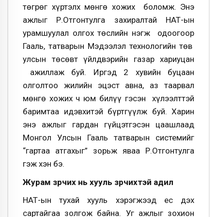
төгрөг хүртэлх мөнгө хожих боломж. Энэ
ажлыг Р.Отгонтулга захиралтай НӨАТ-ын
урамшуулал олгох төслийн нэгж одоогоор
Гааль, татварын Мэдээлэл технологийн төв
улсын төсөвт үйлдвэрийн газар хариуцан
ажиллаж буй. Иргэд 2 хувийн буцаан
олголтоо жилийн эцэст авна, аз таарвал
мөнгө хожих ч юм билүү гэсэн хүлээлттэй
баримтаа идэвхитэй бүртгүүлж буй. Харин
энэ ажлыг гардан гүйцэтгэсэн цаашлаад
Монгол Улсын Гааль татварын системийг
“гартаа атгахыг” зорьж яваа Р.Отгонтулга
гэж хэн бэ.
Журам зөрчих нь хууль зөрчихтэй адил
НӨАТ-ын тухай хууль хэрэгжээд ес дэх
сартайгаа золгож байна. Уг ажлыг зохион