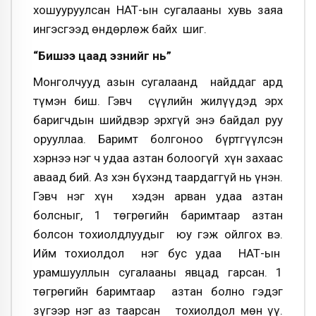
хошууруулсан НӨАТ-ын сугалааны хувь заяа
ингэсгээд өндөрлөж байх шиг.
“Бишээ цаад эзнийг нь”
Монголчууд азын сугалаанд найддаг ард
түмэн биш. Гэвч сүүлийн жилүүдэд эрх
баригчдын шийдвэр эрхгүй энэ байдал руу
орууллаа. Баримт болгоноо бүртгүүлсэн
хэрнээ нэг ч удаа азтан болоогүй хүн захаас
аваад бий. Аз хэн бүхэнд таардаггүй нь үнэн.
Гэвч нэг хүн хэдэн арван удаа азтан
болсныг, 1 төгрөгийн баримтаар азтан
болсон тохиолдлуудыг юу гэж ойлгох вэ.
Ийм тохиолдол нэг бус удаа НӨАТ-ын
урамшууллын сугалааны явцад гарсан. 1
төгрөгийн баримтаар азтан болно гэдэг
зүгээр нэг аз таарсан тохиолдол мөн үү.