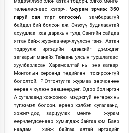
мэдээллээр олон азтан тодорч, олгох мөнгө
төлөвлөснөөс хэтэрч,
\журам зөрчиж 350
гаруй сая төгрөг олгосон\
замбараагүй
байдал бий болсон аж. Энэхүү будилаантай
асуудлаа хав дарахын тулд Сангийн сайдаа
ятган байж журмаа өөрчлүүлсэн гэнэ. Азтан
тодруулж иргэдийн идэвхийг дэмждэг
загварыг манайх Тайвань улсын туршлагаас
хуулбарласан. Харамсалтай нь энэ загвар
Монголын хөрсөнд төдийлөн тохирсонгүй
бололтой. Р.Отгонтулга журмаа зөрчсөнөө
өөрөө ч хүлээн зөвшөөрдөг. Одоо бол иргэн
А сугалаанд хожсоноо мэдэхгүй өнгөрөх нь
түгээмэл болсон. Өөрөөр хэлбэл сугалаанд
хожигчдод зарцуулах мөнгө журам
өөрчлөгдсөнөөр хумигдаж байгаа юм. Баяр
наадам хийж байгаа аятай иргэдийг