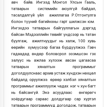
авч байв. Ингээд Монгол Улсын Гааль,
татварын системийн аюулгүй байдал,
тасалдалгүй үйл ажиллагаа Р.Отгонтулга
болон түүний багийнхны гарт шилжсэн юм.
Ингэхдээ татварын байгууллагын дэргэд
байсан Мэдээллийн төвийг үндсээр нь татан
буулгаж, ажилтнуудыг нь халж, 100 хувь
өөрийн хүмүүсээр багаа бүрдүүлжээ. Гэвч
гадаадад өндөр боловсрол эзэмшсэн гэх
залуус нь ажлаа хүлээж авсан цагаасаа
татварын хяналтын программыг
доголдуулснаас архив устаж хүндхэн нөхцөл
байдалд оруулжээ. Өөрөөр хэлбэл хяналтын
программыг ажиллуулж чадах нэг ч хүн багт
нь байсангүй. Энэ асуудлаас өнгөрөгч
хоёрдугаар сараас долдугаар сар хүртэл
татварын программууд доголдож, татварын