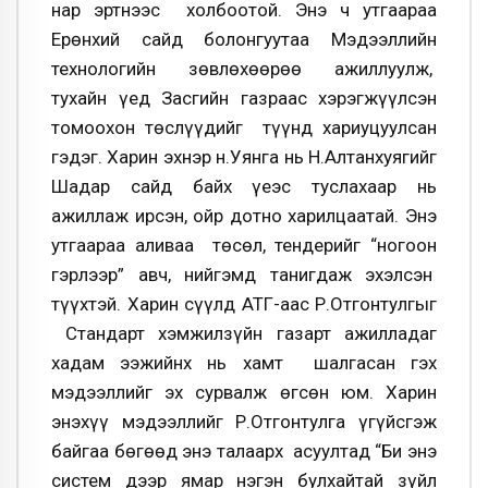
нар эртнээс холбоотой. Энэ ч утгаараа
Ерөнхий сайд болонгуутаа Мэдээллийн
технологийн зөвлөхөөрөө ажиллуулж,
тухайн үед Засгийн газраас хэрэгжүүлсэн
томоохон төслүүдийг түүнд хариуцуулсан
гэдэг. Харин эхнэр н.Уянга нь Н.Алтанхуягийг
Шадар сайд байх үеэс туслахаар нь
ажиллаж ирсэн, ойр дотно харилцаатай. Энэ
утгаараа аливаа төсөл, тендерийг “ногоон
гэрлээр” авч, нийгэмд танигдаж эхэлсэн
түүхтэй. Харин сүүлд АТГ-аас Р.Отгонтулгыг
Стандарт хэмжилзүйн газарт ажилладаг
хадам ээжийнх нь хамт шалгасан гэх
мэдээллийг эх сурвалж өгсөн юм. Харин
энэхүү мэдээллийг Р.Отгонтулга үгүйсгэж
байгаа бөгөөд энэ талаарх асуултад “Би энэ
систем дээр ямар нэгэн булхайтай зүйл