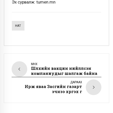
Эх сурвалж: tumen.mn
НӨАТ
ӨМНӨХ
Шүлхийн вакцин нийлүүлсэн
компаниудыг шалгаж байна
ДАРААХ
Ирж яваа Засгийн газарт
эчнээ хүргэх үг