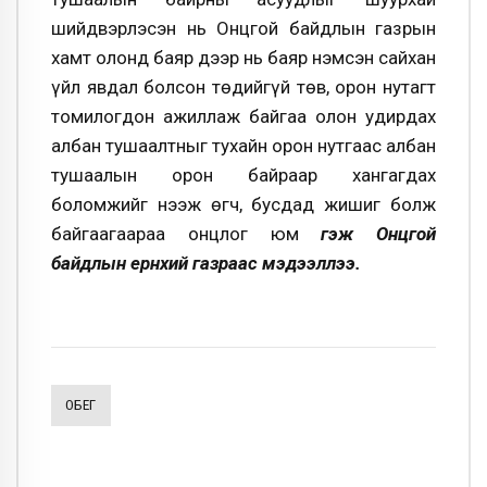
шийдвэрлэсэн нь Онцгой байдлын газрын
хамт олонд баяр дээр нь баяр нэмсэн сайхан
үйл явдал болсон төдийгүй төв, орон нутагт
томилогдон ажиллаж байгаа олон удирдах
албан тушаалтныг тухайн орон нутгаас албан
тушаалын орон байраар хангагдах
боломжийг нээж өгч, бусдад жишиг болж
байгаагаараа онцлог юм
гэж Онцгой
байдлын ерөнхий газраас мэдээллээ.
ОБЕГ