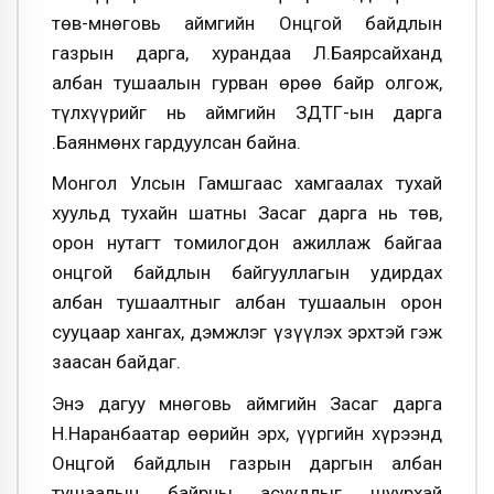
төв-Өмнөговь аймгийн Онцгой байдлын
газрын дарга, хурандаа Л.Баярсайханд
албан тушаалын гурван өрөө байр олгож,
түлхүүрийг нь аймгийн ЗДТГ-ын дарга
Ө.Баянмөнх гардуулсан байна.
Монгол Улсын Гамшгаас хамгаалах тухай
хуульд тухайн шатны Засаг дарга нь төв,
орон нутагт томилогдон ажиллаж байгаа
онцгой байдлын байгууллагын удирдах
албан тушаалтныг албан тушаалын орон
сууцаар хангах, дэмжлэг үзүүлэх эрхтэй гэж
заасан байдаг.
Энэ дагуу Өмнөговь аймгийн Засаг дарга
Н.Наранбаатар өөрийн эрх, үүргийн хүрээнд
Онцгой байдлын газрын даргын албан
тушаалын байрны асуудлыг шуурхай