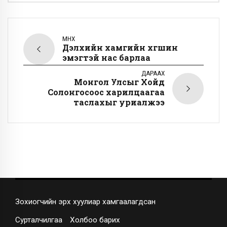
ӨМНӨХ
Дэлхийн хамгийн хөгшин
эмэгтэй нас барлаа
ДАРААХ
Монгол Улсыг Хойд
Солонгосоос харилцаагаа
таслахыг уриалжээ
Зохиогчийн эрх хуулиар хамгаалагдсан
Сурталчилгаа
Холбоо барих