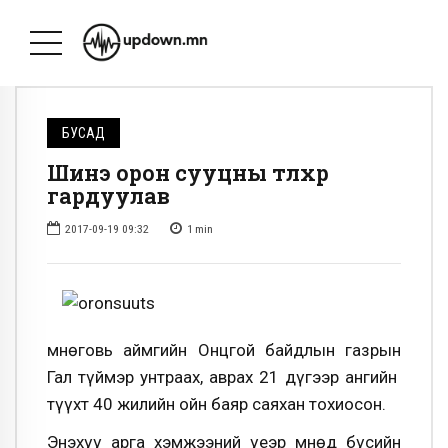
БУСАД
Шинэ орон сууцны түлхүүр
гардуулав
2017-09-19 09:32
1
min
Өмнөговь аймгийн Онцгой байдлын газрын
Гал түймэр унтраах, аврах 21 дүгээр ангийн
түүхт 40 жилийн ойн баяр саяхан тохиосон.
Энэхүү арга хэмжээний үеэр Өмнөд бүсийн