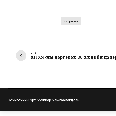
Их Британи
ӨМНӨХ
ХНХЯ-ны дэргэдэх 80 хүүхдийн цэцэ
Зохиогчийн эрх хуулиар хамгаалагдсан