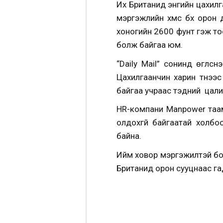
Их Британид энгийн цахил
мэргэжлийн хүмүүс бүх ор
хоногийн 2600 фунт гэж то
болж байгаа юм.
“Daily Mail” сонинд өгүү
Цахилгаанчин харин түүнээ
байгаа учраас тэдний цалин
HR-компани Manpower таам
олдохгүй байгаатай холбоо
байна.
Ийм ховор мэргэжилтэй бол
Британид орон сууцнаас г