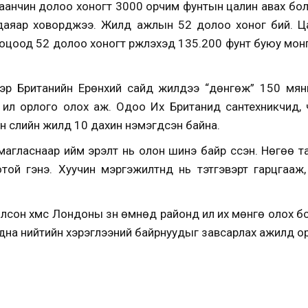
гаанчин долоо хоногт 3000 орчим фунтын цалин авах бол
он даяар ховорджээ. Жилд ажлын 52 долоо хоног бий. 
оцоод 52 долоо хоногт үржүүлэхэд 135.200 фунт буюу мон
лснээр Британийн Ерөнхий сайд жилдээ “дөнгөж” 150 мя
с илүү орлого олох аж. Одоо Их Британид сантехникчид,
 сүүлийн жилд 10 дахин нэмэгдсэн байна.
агласнаар ийм эрэлт нь олон шинэ байр үүссэн. Нөгөө 
той гэнэ. Хуучин мэргэжилтнүүд нь тэтгэвэрт гарцгааж
сон хүмүүс Лондоны зүүн өмнөд районд илүү их мөнгө олох
адна нийтийн хэрэглээний байрнуудыг завсарлах ажилд о