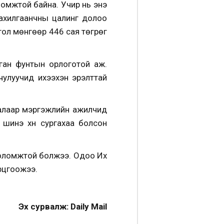
омжтой байна. Учир нь энэ
Цахилгаанчны цалинг долоо
гол мөнгөөр 446 сая төгрөг
нган фунтын орлоготой аж.
 чулуучид ихээхэн эрэлттай
талаар мэргэжлийн ажилчид
, шинэ хүн сургахаа болсон
 боломжтой болжээ. Одоо Их
рцгоожээ.
Эх сурвалж: Daily Mail