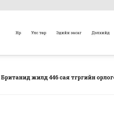
Нүүр
Улс төр
Эдийн засаг
Дэлхийд
Британид жилд 446 сая төгрөгийн орло