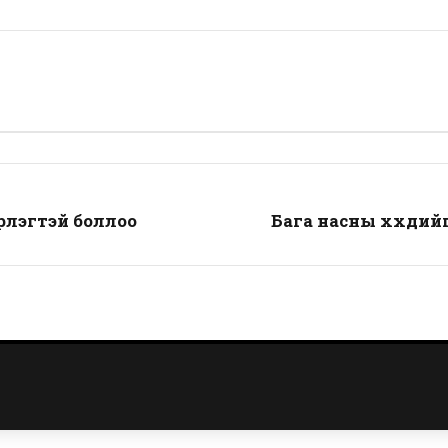
рлэгтэй боллоо
Бага насны хүүхдий