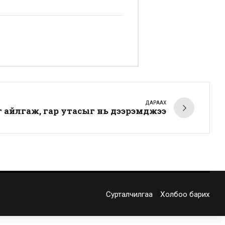
ДАРААХ
г айлгаж, гар утасыг нь дээрэмджээ
Сурталчилгаа
Холбоо барих