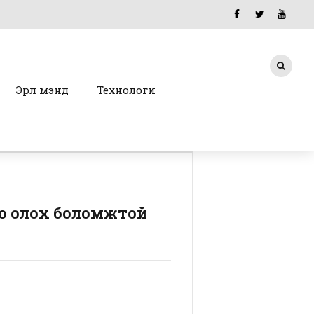
Эрүүл мэнд
Технологи
го олох боломжтой