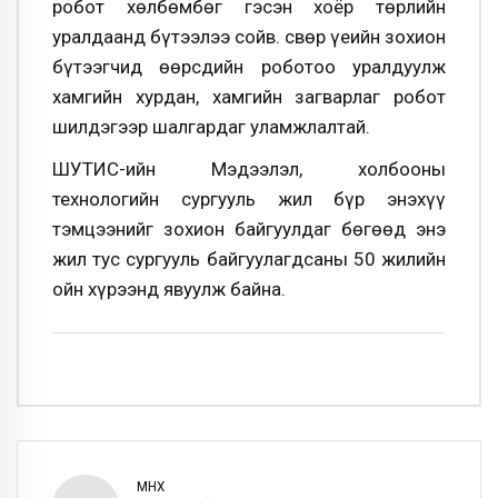
робот хөлбөмбөг гэсэн хоёр төрлийн
уралдаанд бүтээлээ сойв. Өсвөр үеийн зохион
бүтээгчид өөрсдийн роботоо уралдуулж
хамгийн хурдан, хамгийн загварлаг робот
шилдэгээр шалгардаг уламжлалтай.
ШУТИС-ийн Мэдээлэл, холбооны
технологийн сургууль жил бүр энэхүү
тэмцээнийг зохион байгуулдаг бөгөөд энэ
жил тус сургууль байгуулагдсаны 50 жилийн
ойн хүрээнд явуулж байна.
ӨМНӨХ