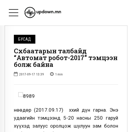
БУСАД
Сүхбаатарын талбайд
“Автомат робот-2017” тэмцээн
болж байна
2017-09-17 13:39
1
min
Өнөөдөр (2017.09.17) ххий дүн гарна. Энэ
удаагийн тэмцээнд 5-20 насны 250 гаруй
хүүхэд залуус оролцож шулуун зам болон