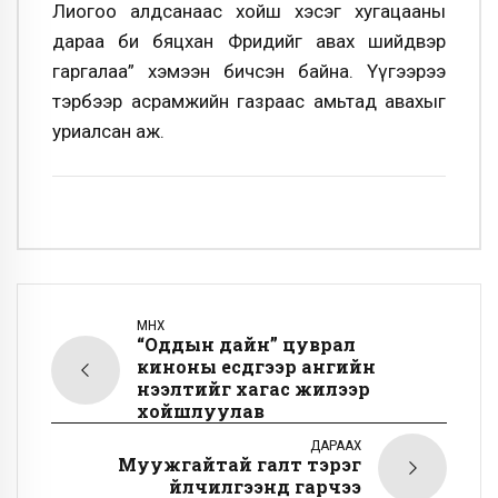
Лиогоо алдсанаас хойш хэсэг хугацааны
дараа би бяцхан Фридийг авах шийдвэр
гаргалаа” хэмээн бичсэн байна. Үүгээрээ
тэрбээр асрамжийн газраас амьтад авахыг
уриалсан аж.
ӨМНӨХ
“Оддын дайн” цуврал
киноны есдүгээр ангийн
нээлтийг хагас жилээр
хойшлуулав
ДАРААХ
Муужгайтай галт тэрэг
үйлчилгээнд гарчээ