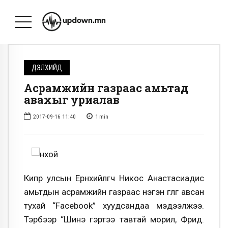
ДЭЛХИЙД
Асрамжийн газраас амьтад
авахыг уриалав
2017-09-16 11:40
1
min
Кипр улсын Ерөнхийлөгч Никос Анастасиадис
амьтдын асрамжийн газраас нэгэн гөлөг авсан
тухай “Facebook” хуудсандаа мэдээлжээ.
Тэрбээр “Шинэ гэртээ тавтай морил, Фрид.