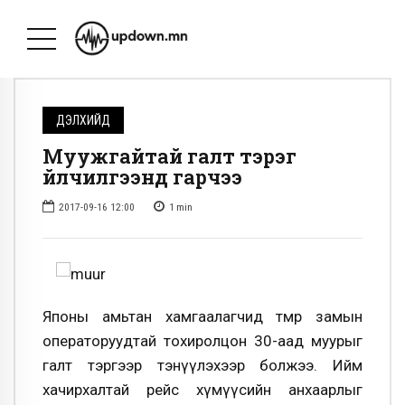
ДЭЛХИЙД
Муужгайтай галт тэрэг
үйлчилгээнд гарчээ
2017-09-16 12:00
1
min
Японы амьтан хамгаалагчид төмөр замын
операторуудтай тохиролцон 30-аад муурыг
галт тэргээр тэнүүлэхээр болжээ. Ийм
хачирхалтай рейс хүмүүсийн анхаарлыг