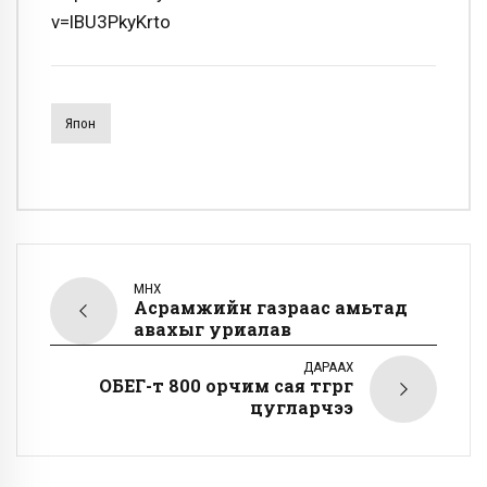
v=lBU3PkyKrto
Япон
ӨМНӨХ
Асрамжийн газраас амьтад
авахыг уриалав
ДАРААХ
ОБЕГ-т 800 орчим сая төгрөг
цугларчээ