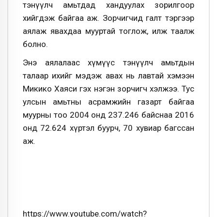
тэнүүлч амьтдад хандуулах зорилгоор
хийгдэж байгаа аж. Зорчигчид галт тэргээр
аялаж явахдаа мууртай тоглож, илж таалж
болно.
Энэ аялалаас хүмүүс тэнүүлч амьтдын
талаар ихийг мэдэж авах нь лавтай хэмээн
Микико Хаяси гэх нэгэн зорчигч хэлжээ. Тус
улсын амьтны асрамжийн газарт байгаа
муурны тоо 2004 онд 237.246 байснаа 2016
онд 72.624 хүртэл буурч, 70 хувиар багссан
аж.
https://www.youtube.com/watch?