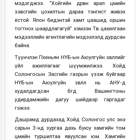
мэдэгджээ. “Хойгийн дөрвөн арал цөмийн
зэвсгийн цохилтын дараа тэнгист живэх
ёстой. Япон бидэнтэй хамт цаашид оршин
тогтнох шаардлагагүй” хэмээн Төв цахилгаан
мэдээллийн агентлагийн мэдээлэлд дурдсан
байна.
Түүнчлэн Пхеньян НҮБ-ын Аюулгүйн зөвлөлийг
үйл ажиллагааг шүүмжилжээ. Хойд
Солонгосын Засгийн газрын үзэж буйгаар
НҮБ-ын Аюулгүйн зөвлөл нь АНУ-д
худалдагдсан бөгөөд Вашингтоны
удирдамжийн дагуу шийдвэр гаргадаг
гэжээ.
Дашрамд дурдахад Хойд Солонгос улс энэ
сарын 3-нд зургаа дахь буюу хамгийн том
цөмийн туршилтаа явуулсан юм. Хамгийн