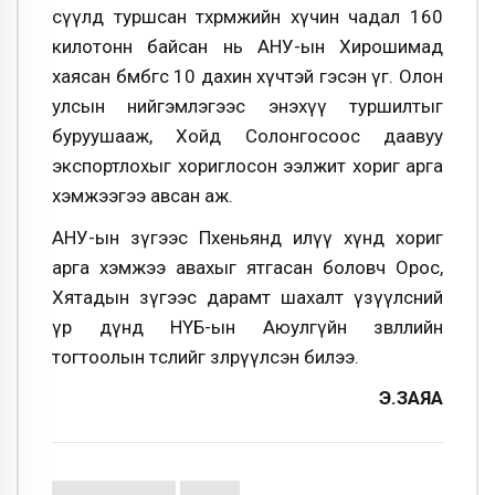
сүүлд туршсан төхөөрөмжийн хүчин чадал 160
килотонн байсан нь АНУ-ын Хирошимад
хаясан бөмбөгөөс 10 дахин хүчтэй гэсэн үг. Олон
улсын нийгэмлэгээс энэхүү туршилтыг
буруушааж, Хойд Солонгосоос даавуу
экспортлохыг хориглосон ээлжит хориг арга
хэмжээгээ авсан аж.
АНУ-ын зүгээс Пхеньянд илүү хүнд хориг
арга хэмжээ авахыг ятгасан боловч Орос,
Хятадын зүгээс дарамт шахалт үзүүлсний
үр дүнд НҮБ-ын Аюулгүйн зөвлөлийн
тогтоолын төслийг зөөлрүүлсэн билээ.
Э.ЗАЯА