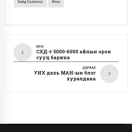
Хойд Солонгос
Япон
ӨМНӨХ
СХД-т 5000-6000 айлын орон
сууц барина
ДАРААХ
УИХ дахь МАН-ын бүлэг
хуралдана