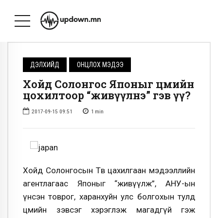
ДЭЛХИЙД
ОНЦЛОХ МЭДЭЭ
Хойд Солонгос Японыг цөмийн
цохилтоор “живүүлнэ” гэв үү?
2017-09-15 09:51
1
min
Хойд Солонгосын Төв цахилгаан мэдээллийн
агентлагаас Японыг “живүүлж”, АНУ-ын
үнсэн товрог, харанхуйн улс болгохын тулд
цөмийн зэвсэг хэрэглэж магадгүй гэж