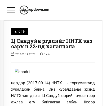
УЛС ТӨР
Ц.Сандуйн өргөдлийг НИТХ энэ
сарын 22-нд хэлэлцэнэ
2017-09-14 17:23
1
min
Өнөөдөр (2017.09.14) НИТХ-ын тэргүүлэгчид
хуралдсан байна. Энэ хуралдааны эхэнд
НИТХ-ын дарга Ц.Сандуй өөрийн хүсэлтээр
ажлаа өгч байгаагаа албан ёсоор