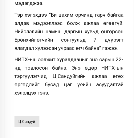
мэдэгджээ.
Тэр хэлэхдээ “Би цахим орчинд гарч байгаа
элдэв мэдээллээс болж ажлаа өгөөгүй.
Нийслэлийн намын даргын хувьд өнгөрсөн
Ерөнхийлөгчийн сонгуульд 7 дүүрэгт
ялагдал хүлээсэн учраас өгч байна” гэжээ.
НИТХ-ын ээлжит хуралдааныг энэ сарын 22-
нд товлосон байна. Энэ өдөр НИТХ-ын
тэргүүлэгчид Ц.Сандуйгийн ажлаа өгөх
өргөдлийг бусад цаг үеийн асуудалтай
хэлэлцэх гэнэ.
Ц.Сандуй