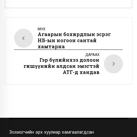
ӨМНӨХ
Агаарын бохирдлын эсрэг
НҮБ-ын ногоон сантай
хамтарна
ДАРААХ
Гэр бүлийнхээ долоон
гишүүнийн алдсан эмэгтэй
АТГ-д хандав
Зохиогчийн эрх хуулиар хамгаалагдсан