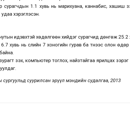
ар сурагчдын 1.1 хувь нь марихуана, каннабис, хашиш з
н удаа хэрэглэсэн.
нутын идэвхтэй хөдөлгөөн хийдэг сурагчид дөнгөж 25.2 
.7 хувь нь сүүлийн 7 хоногийн гурав ба түүнээс олон өдө
байна.
зурагт үзэх, компьютер тоглох, найзтайгаа ярилцах зэрэг
цуулдаг.
 сургуульд суурилсан эрүүл мэндийн судалгаа, 2013