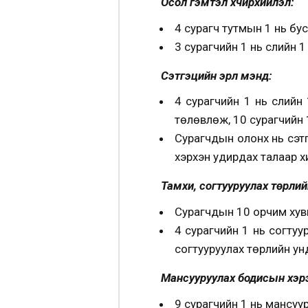
Осол гэмтэл хүчирхийлэл:
4 сурагч тутмын 1 нь бу
3 сурагчийн 1 нь сүүлийн
Сэтгэцийн эрүүл мэнд:
4 сурагчийн 1 нь сүүли
төлөвлөж, 10 сурагчийн 
Сурагчдын олонх нь сэтг
хэрхэн удирдах талаар хи
Тамхи, согтууруулах төрли
Сурагчдын 10 орчим хувь
4 сурагчийн 1 нь согтуур
согтууруулах төрлийн ун
Мансууруулах бодисын хэр
9 сурагчийн 1 нь мансуу