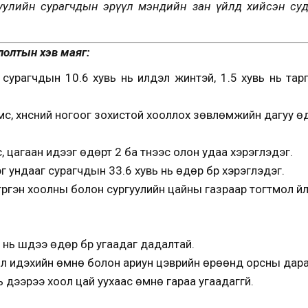
гуулийн сурагчдын эрүүл мэндийн зан үйлд хийсэн су
ллолтын хэв маяг:
урагчдын 10.6 хувь нь илүүдэл жинтэй, 1.5 хувь нь тарг
с, хүнсний ногоог зохистой хооллох зөвлөмжийн дагуу өдө
ү, цагаан идээг өдөрт 2 ба түүнээс олон удаа хэрэглэдэг.
г ундааг сурагчдын 33.6 хувь нь өдөр бүр хэрэглэдэг.
үргэн хоолны болон сургуулийн цайны газраар тогтмол үйлч
 нь шүдээ өдөр бүр угаадаг дадалтай.
ол идэхийн өмнө болон ариун цэврийн өрөөнд орсны дараа
ь дээрээ хоол цай уухаас өмнө гараа угаадаггүй.