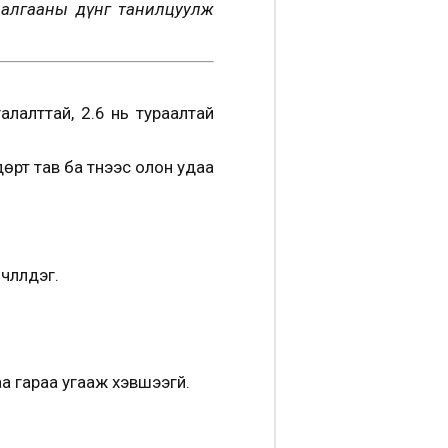
далгааны дүнг танилцуулж
алалттай, 2.6 нь тураалтай
рт тав ба түүнээс олон удаа
лүүлдэг.
 гараа угааж хэвшээгүй.