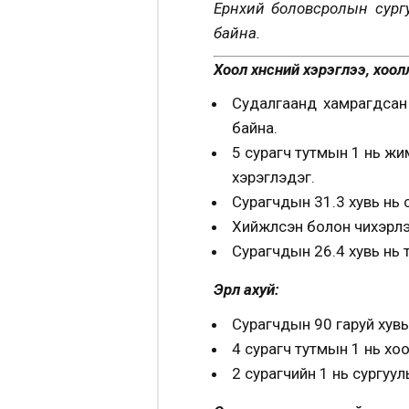
Ерөнхий боловсролын сур
байна.
Хоол хүнсний хэрэглээ, хоо
Судалгаанд хамрагдсан с
байна.
5 сурагч тутмын 1 нь жим
хэрэглэдэг.
Сурагчдын 31.3 хувь нь сү
Хийжүүлсэн болон чихэрлэ
Сурагчдын 26.4 хувь нь т
Эрүүл ахуй:
Сурагчдын 90 гаруй хувь
4 сурагч тутмын 1 нь хо
2 сурагчийн 1 нь сургуул