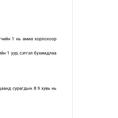
агчийн 1 нь амиа хорлохоор
ийн 1 уур, сэтгэл бухимдлаа
ацаанд сурагдын 8.9 хувь нь