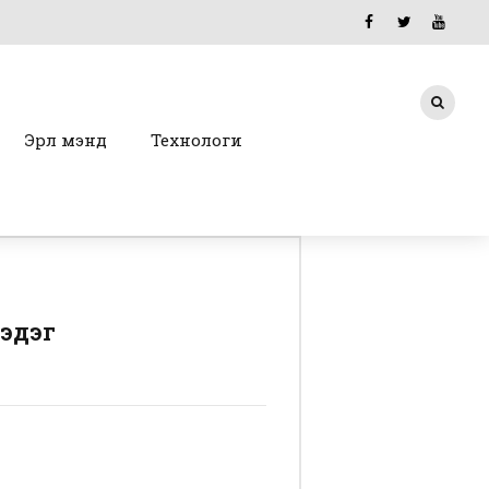
Эрүүл мэнд
Технологи
лэдэг