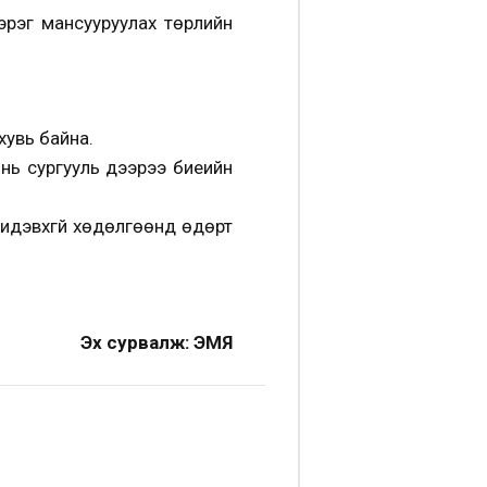
эрэг мансууруулах төрлийн
хувь байна.
р нь сургууль дээрээ биеийн
 идэвхгүй хөдөлгөөнд өдөрт
Эх сурвалж: ЭМЯ