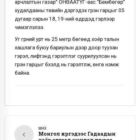
арчлалтын газар” ОНӨААТҮГ-аас “Бөмбөгөр”
худалдааны төвийн дэргэдэх гүүрэн гарцыг 05
дугаар сарын 18, 19-ний өдрүүдэд гэрлээр
чимэглэлээ.
Уг гүүрний урт нь 25 метр бөгөөд хоёр талын
хашлага буюу бариулын дээр доор туузан
гэрэл, лифтэнд гэрэлтүүлэг суурилуулсан нь
гүүрэн гарцыг бүхэлд нь гэрэлтүүлж, өнгө нэмж
байна.
ӨМНӨХ
Монгол иргэдээс Гадаадын
хоёр этгээд уучлал иржээ