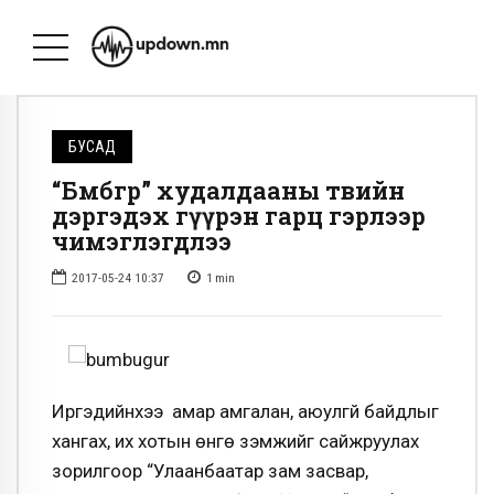
БУСАД
“Бөмбөгөр” худалдааны төвийн
дэргэдэх гүүрэн гарц гэрлээр
чимэглэгдлээ
2017-05-24 10:37
1
min
Иргэдийнхээ амар амгалан, аюулгүй байдлыг
хангах, их хотын өнгө үзэмжийг сайжруулах
зорилгоор “Улаанбаатар зам засвар,