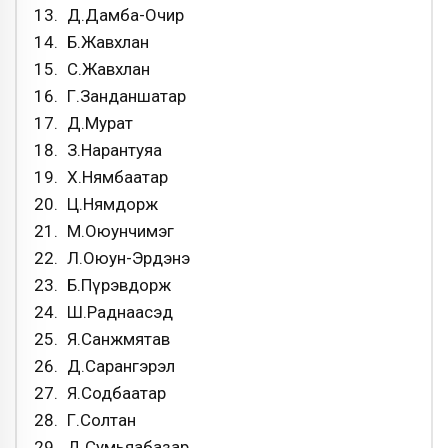
Д.Дамба-Очир
Б.Жавхлан
С.Жавхлан
Г.Занданшатар
Д.Мурат
З.Нарантуяа
Х.Нямбаатар
Ц.Нямдорж
М.Оюунчимэг
Л.Оюун-Эрдэнэ
Б.Пүрэвдорж
Ш.Раднаасэд
Я.Санжмятав
Д.Сарангэрэл
Я.Содбаатар
Г.Солтан
Д.Сумьяабазар