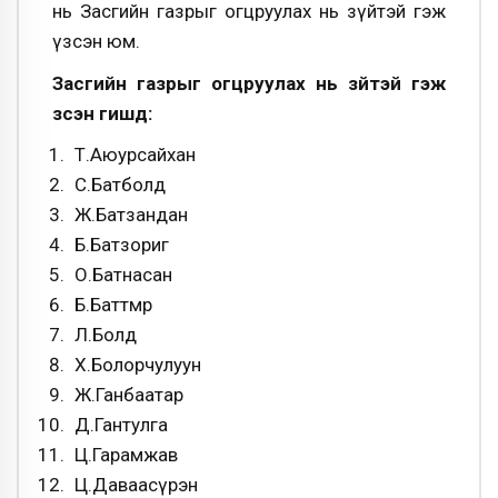
нь Засгийн газрыг огцруулах нь зүйтэй гэж
үзсэн юм.
Засгийн газрыг огцруулах нь зүйтэй гэж
үзсэн гишүүд:
Т.Аюурсайхан
С.Батболд
Ж.Батзандан
Б.Батзориг
О.Батнасан
Б.Баттөмөр
Л.Болд
Х.Болорчулуун
Ж.Ганбаатар
Д.Гантулга
Ц.Гарамжав
Ц.Даваасүрэн