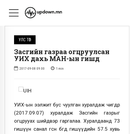
УЛС ТӨР
Засгийн газраа огцруулсан
УИХ дахь МАН-ын гишүүд
2017-09-08 09:00
1
min
УИХ-ын ээлжит бус чуулган хуралдаж өчигдөр
(2017.09.07) хуралдаж Засгийн газрыг
огцрууах шийдвэр гаргалаа. Хуралдаанд 73
гишүүн санал өгсөн бөгөөд гишүүдийн 57.5 хувь