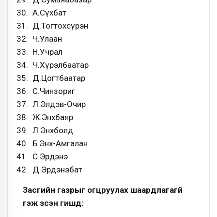
А.Сүхбат
Д.Тогтохсүрэн
Ч.Улаан
Н.Учрал
Ч.Хүрэлбаатар
Д.Цогтбаатар
С.Чинзориг
Л.Элдэв-Очир
Ж.Энхбаяр
Л.Энхболд
Б.Энх-Амгалан
С.Эрдэнэ
Д.Эрдэнэбат
Засгийн газрыг огцруулах шаардлагагүй
гэж үзсэн гишүүд: