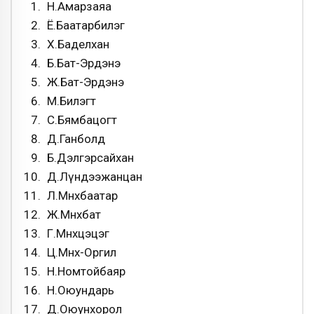
Н.Амарзаяа
Ё.Баатарбилэг
Х.Баделхан
Б.Бат-Эрдэнэ
Ж.Бат-Эрдэнэ
М.Билэгт
С.Бямбацогт
Д.Ганболд
Б.Дэлгэрсайхан
Д.Лүндээжанцан
Л.Мөнхбаатар
Ж.Мөнхбат
Г.Мөнхцэцэг
Ц.Мөнх-Оргил
Н.Номтойбаяр
Н.Оюундарь
Д.Оюунхорол