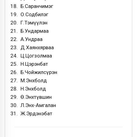
Б.Саранчимэг
О.Содбилэг
Г.Тэмүүлэн
Б.Ундармаа
А.Ундраа
Д.Хаянхярваа
Ц.Цогзолмаа
Н.Цэрэнбат
Б.Чойжилсүрэн
М.Энхболд
Н.Энхболд
Ө.Энхтүвшин
Л.Энх-Амгалан
Ж.Эрдэнэбат