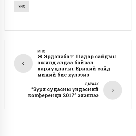
УИХ
ӨМНӨХ
Ж.Эрдэнэбат: Шадар сайдын
ажилд алдаа байвал
хариуцлагыг Ерөнхий сайд
миний бие хүлээнэ
ДАРААХ
“Зүрх судасны үндэсний
конференци 2017” эхэллээ