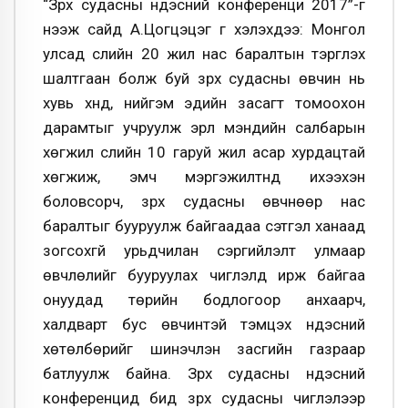
“Зүрх судасны үндэсний конференци 2017”-г
нээж сайд А.Цогцэцэг үг хэлэхдээ: Монгол
улсад сүүлийн 20 жил нас баралтын тэргүүлэх
шалтгаан болж буй зүрх судасны өвчин нь
хувь хүнд, нийгэм эдийн засагт томоохон
дарамтыг учруулж эрүүл мэндийн салбарын
хөгжил сүүлийн 10 гаруй жил асар хурдацтай
хөгжиж, эмч мэргэжилтнүүд ихээхэн
боловсорч, зүрх судасны өвчнөөр нас
баралтыг бууруулж байгаадаа сэтгэл ханаад
зогсохгүй урьдчилан сэргийлэлт улмаар
өвчлөлийг бууруулах чиглэлд ирж байгаа
онуудад төрийн бодлогоор анхаарч,
халдварт бус өвчинтэй тэмцэх үндэсний
хөтөлбөрийг шинэчлэн засгийн газраар
батлуулж байна. Зүрх судасны үндэсний
конференцид бид зүрх судасны чиглэлээр