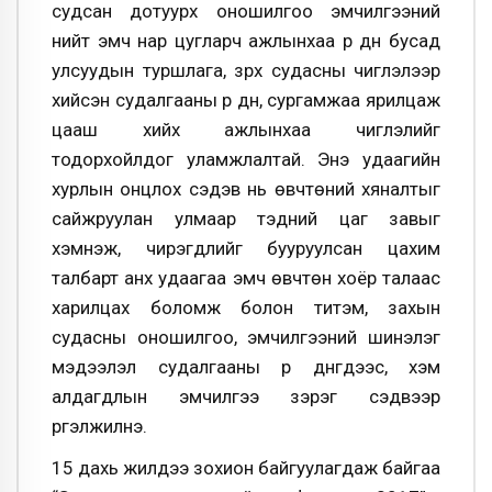
судсан дотуурх оношилгоо эмчилгээний
нийт эмч нар цугларч ажлынхаа үр дүн бусад
улсуудын туршлага, зүрх судасны чиглэлээр
хийсэн судалгааны үр дүн, сургамжаа ярилцаж
цааш хийх ажлынхаа чиглэлийг
тодорхойлдог уламжлалтай. Энэ удаагийн
хурлын онцлох сэдэв нь өвчтөний хяналтыг
сайжруулан улмаар тэдний цаг завыг
хэмнэж, чирэгдлийг бууруулсан цахим
талбарт анх удаагаа эмч өвчтөн хоёр талаас
харилцах боломж болон титэм, захын
судасны оношилгоо, эмчилгээний шинэлэг
мэдээлэл судалгааны үр дүнгүүдээс, хэм
алдагдлын эмчилгээ зэрэг сэдвээр
үргэлжилнэ.
15 дахь жилдээ зохион байгуулагдаж байгаа