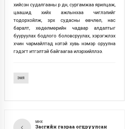
хийсэн судалгааны үр дүн, сургамжаа ярилцаж,
цаашид хийх ажлынхаа чиглэлийг
тодорхойлж, зүрх судасны өвчлөл, нас
баралт, хөдөлмөрийн чадвар алдалтыг
бууруулах бодлого боловсруулах, хэрэгжүүлэх
хүчин чармайлтад үнэтэй хувь нэмэр оруулна
гэдэгт итгэлтэй байгаагаа илэрхийллээ.
ЭМЯ
ӨМНӨХ
Засгийн газраа огцруулсан