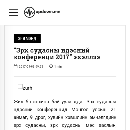
ЭРҮҮЛ МЭНД
“Зүрх судасны үндэсний
конференци 2017” эхэллээ
2017-09-08 09:53
1
min
Жил бүр зохион байгуулагддаг Зүрх судасны
үндэсний конференцид Монгол улсын 21
аймаг, 9 дүүрэг, хувийн хэвшлийн эмнэлгүүдийн
зүрх судасны, зүрх судасны мэс заслын,