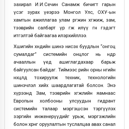
захирал И.И.Сечин Санамж бичигт гарын
үсэг зурах үеэрээ Монгол Улс, ОХУ-ын
хамтын ажиллагаа улам өргөжин хөгжиж, зам,
тээврийн салбарт үр өгөөжөө илүү өгнө гэдэгт
итгэлтэй байгаагаа илэрхийллээ.
Хөшигийн хөндийн шинэ нисэх буудлын “онгоц
сумалдаг” системийн онцлог нь өндөр
ачааллын үед ашиглагдахаар барьж
байгуулсан байдаг. Тиймээс өөрийн орны өнөөгийн
нөхцөлд тохируулж техник, технологийн
шинэчлэл хийх шаардлагатай болсон. Энэ
хүрээнд Зам, тээврийн хөгжлийн яамнаас
Европын холбооны улсуудын гидрант
системийн талаар мэргэшсэн тэргүүлэх
зэргийн инженерүүдийг урьж, мэргэжлийн
болон хөрөнгө оруулалтын туслалцаа авах санал