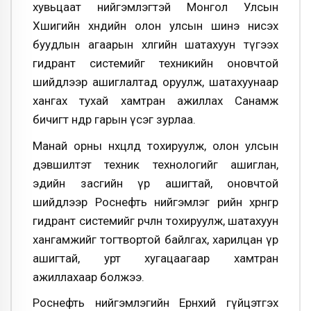
хувьцаат нийгэмлэгтэй Монгол Улсын
Хөшигийн хөндийн олон улсын шинэ нисэх
буудлын агаарын хөлгийн шатахуун түгээх
гидрант системийг техникийн оновчтой
шийдлээр ашиглалтад оруулж, шатахуунаар
хангах тухай хамтран ажиллах Санамж
бичигт өнөөдөр гарын үсэг зурлаа.
Манай орны нөхцөлд тохируулж, олон улсын
дэвшилтэт техник технологийг ашиглан,
эдийн засгийн үр ашигтай, оновчтой
шийдлээр Роснефть нийгэмлэг өөрийн хөрөнгөөр
гидрант системийг өөрчлөн тохируулж, шатахуун
хангамжийг тогтвортой байлгах, харилцан үр
ашигтай, урт хугацаагаар хамтран
ажиллахаар болжээ.
Роснефть нийгэмлэгийн Ерөнхий гүйцэтгэх