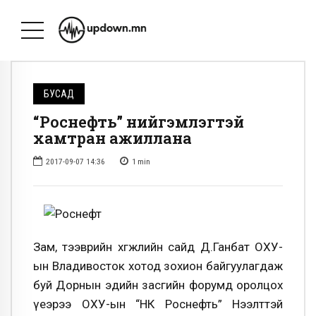
БУСАД
“Роснефть” нийгэмлэгтэй
хамтран ажиллана
2017-09-07 14:36
1
min
Зам, тээврийн хөгжлийн сайд Д.Ганбат ОХУ-
ын Владивосток хотод зохион байгуулагдаж
буй Дорнын эдийн засгийн форумд оролцох
үеэрээ ОХУ-ын “НК Роснефть” Нээлттэй