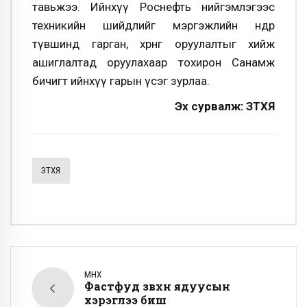
тавьжээ. Ийнхүү Роснефть нийгэмлэгээс
техникийн шийдлийг мэргэжлийн өндөр
түвшинд гарган, хөрөнгө оруулалтыг хийж
ашиглалтад оруулахаар тохирон Санамж
бичигт ийнхүү гарын үсэг зурлаа.
Эх сурвалж: ЗТХЯ
ЗТХЯ
ӨМНӨХ
Фастфуд зөвхөн ядуусын
хэрэглээ биш