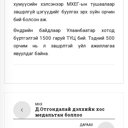
хүмүүсийн хэлсэнээр МХЕГ-ын тушаалаар
зөвшөөрөлгүй цэгүүдийг буулгах эрх зүйн орчин
бий болсон аж.
Өнөөдрийн байдлаар Улаанбаатар хотод
бүртгэлтэй 1500 гаруй ТҮЦ бий. Тэдний 500
орчим нь л зөвшөөрөлтэй үйл ажиллагаа
явуулдаг байна.
ӨМНӨХ
Д.Отгондалай дэлхийн хос
медальтан боллоо
ДАРААХ