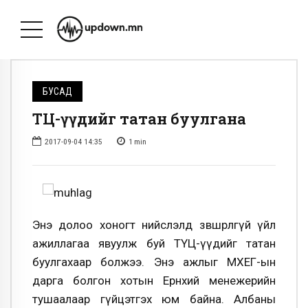
БУСАД
ТҮЦ-үүдийг татан буулгана
2017-09-04 14:35
1
min
Энэ долоо хоногт нийслэлд зөвшөөрөлгүй үйл
ажиллагаа явуулж буй ТҮЦ-үүдийг татан
буулгахаар болжээ. Энэ ажлыг МХЕГ-ын
дарга болгон хотын Ерөнхий менежерийн
тушаалаар гүйцэтгэх юм байна. Албаны