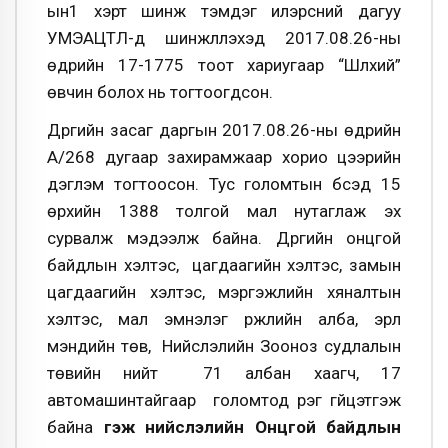
ын1 үхэрт шинж тэмдэг илэрсний дагуу
УМЭАЦТЛ-д шинжлүүлэхэд 2017.08.26-ны
өдрийн 17-1775 тоот хариугаар “Шүлхий”
өвчин болох нь тогтоогдсон.
Дүүргийн засаг даргын 2017.08.26-ны өдрийн
А/268 дугаар захирамжаар хорио цээрийн
дэглэм тогтоосон. Тус голомтын бүсэд 15
өрхийн 1388 толгой мал нутаглаж эх
сурвалж мэдээлж байна. Дүүргийн онцгой
байдлын хэлтэс, цагдаагийн хэлтэс, замын
цагдаагийн хэлтэс, мэргэжлийн хяналтын
хэлтэс, мал эмнэлэг үржлийн алба, эрүүл
мэндийн төв, Нийслэлийн Зооноз судлалын
төвийн нийт 71 албан хаагч, 17
автомашинтайгаар голомтод үүрэг гүйцэтгэж
байна
гэж нийслэлийн Онцгой байдлын