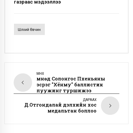
газраас мэдээллээ
Шүлхий Өвчин
ӨМНӨХ
Өмнөд Солонгос Пхеньяны
эсрэг "Хёнму" баллистик
пуужинг туршижээ
ДАРААХ
Д.Отгондалай дэлхийн хос
медальтан боллоо