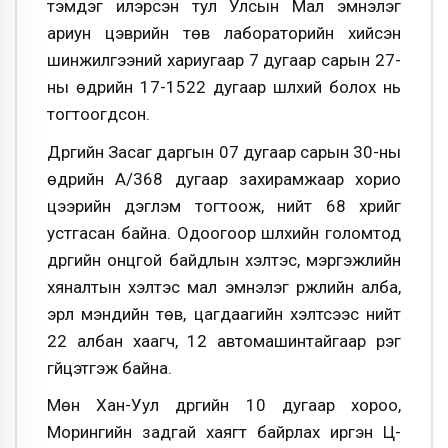
тэмдэг илэрсэн тул Улсын Мал эмнэлэг
ариун цэврийн төв лабораторийн хийсэн
шинжилгээний хариугаар 7 дугаар сарын 27-
ны өдрийн 17-1522 дугаар шүлхий болох нь
тогтоогдсон.
Дүүргийн Засаг даргын 07 дугаар сарын 30-ны
өдрийн А/368 дугаар захирамжаар хорио
цээрийн дэглэм тогтоож, нийт 68 үхрийг
устгасан байна. Одоогоор шүлхийн голомтод
дүүргийн онцгой байдлын хэлтэс, мэргэжлийн
хяналтын хэлтэс мал эмнэлэг үржлийн алба,
эрүүл мэндийн төв, цагдаагийн хэлтсээс нийт
22 албан хаагч, 12 автомашинтайгаар үүрэг
гүйцэтгэж байна.
Мөн Хан-Уул дүүргийн 10 дугаар хороо,
Морингийн задгай хаягт байрлах иргэн Ц-