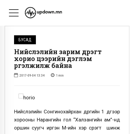
БУСАД
Нийслэлийн зарим дүүрэгт
хорио цээрийн дэглэм
үргэлжилж байна
2017-09-04 13:34
1
min
Нийслэлийн Сонгинохайрхан дүүргийн 1 дүгээр
хорооны Нарангийн гол “Халзангийн ам”-нд
оршин суугч иргэн М-ийн үхэр сүрэгт шинж