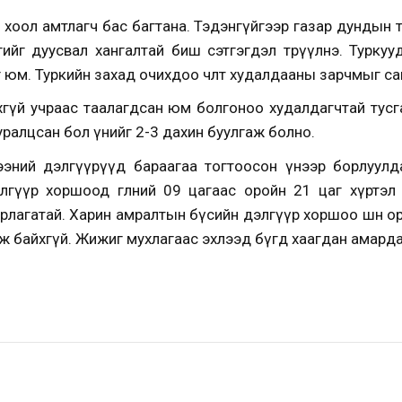
 хоол амтлагч бас багтана. Тэдэнгүйгээр газар дундын 
г дуусвал хангалтай биш сэтгэгдэл төрүүлнэ. Туркуу
 юм. Туркийн захад очихдоо чөлөөт худалдааны зарчмыг са
хгүй учраас таалагдсан юм болгоноо худалдагчтай тусг
уралцсан бол үнийг 2-3 дахин буулгаж болно.
ээний дэлгүүрүүд бараагаа тогтоосон үнээр борлуулд
лгүүр хоршоод өглөөний 09 цагаас оройн 21 цаг хүртэ
рлагатай. Харин амралтын бүсийн дэлгүүр хоршоо шөнө ор
эж байхгүй. Жижиг мухлагаас эхлээд бүгд хаагдан амарда