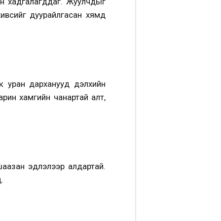
ан хадгалагддаг. Жуулчдыг
хивсийг дуурайлгасан хямд
к уран дарханууд дэлхийн
рин хамгийн чанартай алт,
шаазан эдлэлээр алдартай.
.