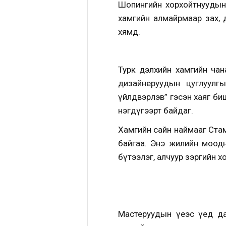
Шопингийн хорхойтнуудын 
хамгийн алмайрмаар зах, 
хямд.
Турк дэлхийн хамгийн чан
дизайнеруудын цуглуулг
үйлдвэрлэв” гэсэн хаяг биш
нэгдүгээрт байдаг.
Хамгийн сайн наймааг Стам
байгаа. Энэ жилийн моод
бүтээлэг, алчуур зэргийн 
Мастеруудын үеэс үед да