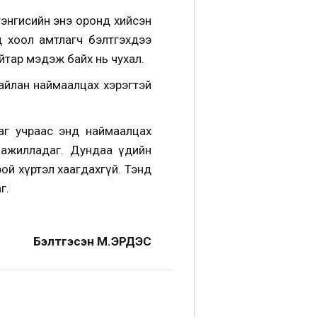
тэнгисийн энэ оронд хийсэн
д хоол амтлагч бэлтгэхдээ
йтар мэдэж байх нь чухал.
айлан наймаалцах хэрэгтэй
аг учраас энд наймаалцах
л ажилладаг. Дундаа үдийн
ой хүртэл хаагдахгүй. Тэнд
г.
Бэлтгэсэн М.ЭРДЭС