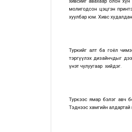
хивсийг авахаар олон хүн
молигодсон цэцгэн принтэ
хуулбар юм. Хивс худалдан 
Туркийг алт ба гоёл чим
тэргүүлэх дизайнчдыг дээ
үнэт чулуугаар хийдэг.
Туркээс ямар бэлэг авч б
Тэднээс хамгийн алдартай н