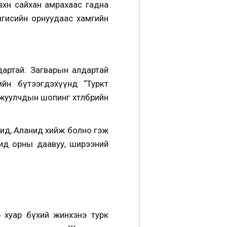
хөн сайхан амрахаас гадна
нгисийн орнуудаас хамгийн
дартай. Загварын алдартай
йн бүтээгдэхүүнд “Туркт
жуулчдын шопинг хөтөлбөрийн
Сид, Аланид хийж болно гэж
ид орны даавуу, ширээний
 хуар бүхий жинхэнэ турк