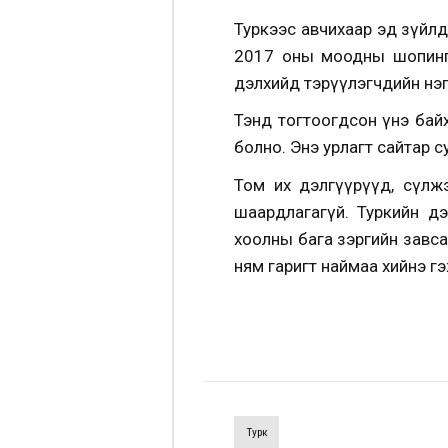
Туркээс авчихаар эд зүйлд
2017 оны моодны шопингий
дэлхийд тэрүүлэгчдийн нэг
Тэнд тогтоогдсон үнэ бай
болно. Энэ урлагт сайтар с
Том их дэлгүүрүүд, сүлж
шаардлагагүй. Туркийн дэ
хоолны бага зэргийн завса
ням гаригт наймаа хийнэ г
Турк