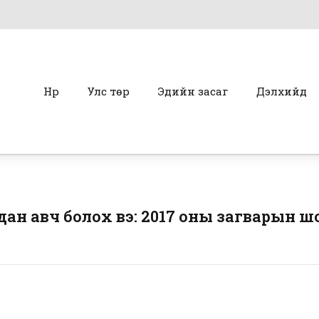
Нүүр
Улс төр
Эдийн засаг
Дэлхийд
ан авч болох вэ: 2017 оны загварын 