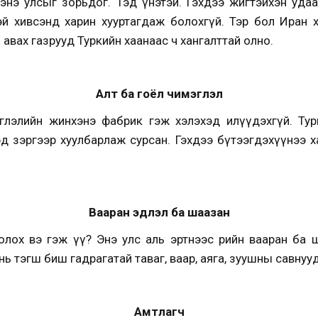
 энэ улсыг зорьдог. Тэд үнэтэй. Гэхдээ жигтэйхэн уда
й хивсэнд харин хууртагдаж болохгүй. Тэр бол Иран 
авах газрууд Туркийн хаанаас ч хангалттай олно.
Ал
т ба гоёл чимэглэл
эглэлийн жинхэнэ фабрик гэж хэлэхэд илүүдэхгүй. Тур
д зэргээр хуулбарлаж сурсан. Гэхдээ бүтээгдэхүүнээ ха
Вааран эдлэл ба шаазан
олох вэ гэж үү? Энэ улс аль эртнээс өөрийн вааран ба 
ь тэгш биш гадрагатай таваг, ваар, аяга, зуушны савнууд
Амтлагч