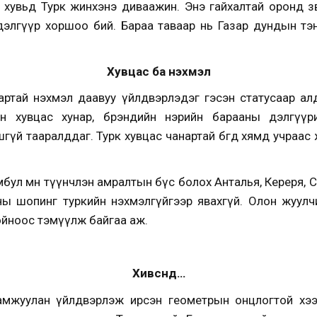
хувьд Турк жинхэнэ диваажин. Энэ гайхалтай оронд зөв
дэлгүүр хоршоо бий. Бараа таваар нь Газар дундын тэ
Хувцас ба нэхмэл
артай нэхмэл даавуу үйлдвэрлэдэг гэсэн статусаар ал
ын хувцас хунар, брэндийн нэрийн барааны дэлгүүри
гүй тааралддаг. Турк хувцас чанартай бөгөөд хямд учраас 
бул мөн түүнчлэн амралтын бүс болох Анталья, Кереря, 
ны шопинг туркийн нэхмэлгүйгээр явахгүй. Олон жуулч
хойноос тэмүүлж байгаа аж.
Хивснүүд…
мжуулан үйлдвэрлэж ирсэн геометрын онцлогтой хээ