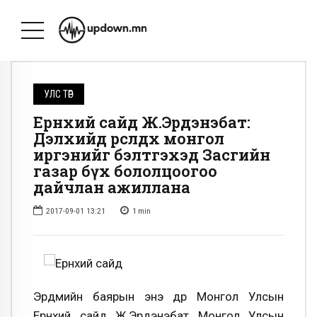
УЛС ТӨР
Ерөнхий сайд Ж.Эрдэнэбат:
Дэлхийд өрсөлдөх монгол
иргэнийг бэлтгэхэд Засгийн
газар бүх бололцоогоо
дайчлан ажиллана
2017-09-01 13:21
1
min
Эрдмийн баярын энэ өдөр Монгол Улсын
Ерөнхий сайд Ж.Эрдэнэбат Монгол Улсын