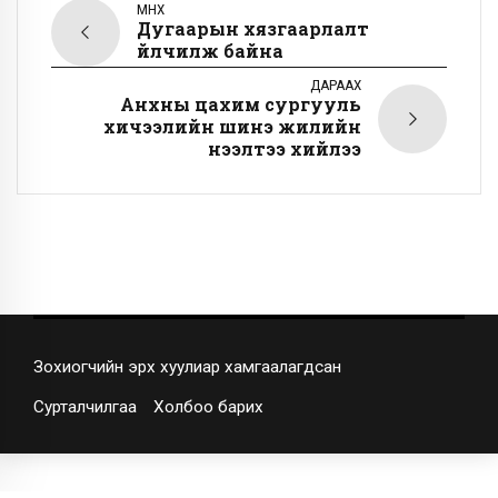
ӨМНӨХ
Дугаарын хязгаарлалт
үйлчилж байна
ДАРААХ
Анхны цахим сургууль
хичээлийн шинэ жилийн
нээлтээ хийлээ
Зохиогчийн эрх хуулиар хамгаалагдсан
Сурталчилгаа
Холбоо барих