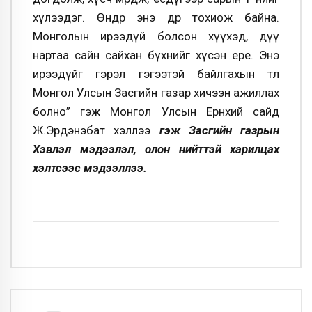
хүлээдэг. Өнөөдөр энэ өдөр тохиож байна.
Монголын ирээдүй болсон хүүхэд, дүү
нартаа сайн сайхан бүхнийг хүсэн ерөөе. Энэ
ирээдүйг гэрэл гэгээтэй байлгахын төлөө
Монгол Улсын Засгийн газар хичээн ажиллах
болно” гэж Монгол Улсын Ерөнхий сайд
Ж.Эрдэнэбат хэллээ
гэж Засгийн газрын
Хэвлэл мэдээлэл, олон нийттэй харилцах
хэлтсээс мэдээллээ.