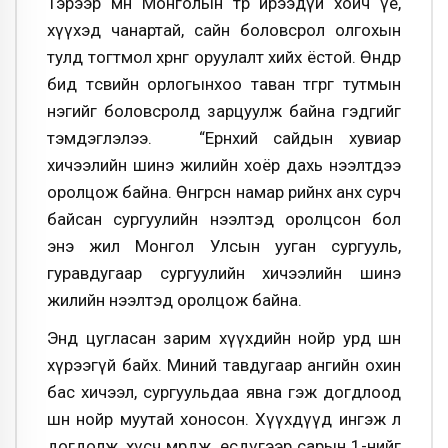
Тэрээр мөн Монголын төр ирээдүй хойч үе,
хүүхэд чанартай, сайн боловсрол олгохын
тулд тогтмол хөрөнгө оруулалт хийх ёстой. Өнөөдөр
бид төсвийн орлогынхоо таван төгрөг тутмын
нэгийг боловсролд зарцуулж байна гэдгийг
тэмдэглэлээ. “Ерөнхий сайдын хувиар
хичээлийн шинэ жилийн хоёр дахь нээлтдээ
оролцож байна. Өнгөрсөн намар өөрийнхөө анх сурч
байсан сургуулийн нээлтэд оролцсон бол
энэ жил Монгол Улсын ууган сургууль,
гуравдугаар сургуулийн хичээлийн шинэ
жилийн нээлтэд оролцож байна.
Энд цугласан зарим хүүхдийн нойр урд шөнө
хүрээгүй байх. Миний тавдугаар ангийн охин
бас хичээл, сургуульдаа явна гэж догдлоод
шөнө нойр муутай хоносон. Хүүхдүүд ингэж л
догдолж, хүсч мөрөөдөж, есдүгээр сарын 1-нийг