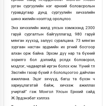
ууган сургуулийн нэг ерөнхий боловсролын
гуравдугаар дунд сургуулийн хичээлийн
шинэ жилийн нээлтэд оролцлоо.
Энэ хичээлийн жилд улсын хэмжээнд 2300
гаруй сургалтын байгууллагад 980 гаруй
мянган хүүхэд, залуус суралцана. 73 мянган
зургаан настан эрдмийн их өргөөний босгоор
алхан орж байна. Эрхэм дүү нар та бүхний
зорилго бол дэлхийд өрсөлдөх боловсрол,
мэдлэг, чадвартай иргэн болох юм. Үүний төлөө
Засгийн газар бүхий л бололцоогоо дайчлан
ажиллана. Эцэг эхчүүд, багш та бүхэн ч
хариуцлагатай байж, хичээж ажиллах
учиртай” гэж Монгол Улсын Ерөнхий сайд
Ж.Эрдэнэбат хэллээ.