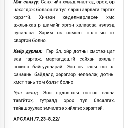
Мөнгө санхүү:
Санхүүгийн хувьд уналтад орох, өр
нэхэгдэж болзошгүй тул яаран зарлага гаргах
хэрэггүй. Хичээн хөдөлмөрлөсөн хүмүүс
ажлынхаа үр шимийг хүртэн халаасаа нэлээд
зузаална. Зарим нь нэмэлт орлогын эх
үүсвэртэй болно.
Хайр дурлал:
Гэр бүл, ойр дотны хүмүүстээ цаг
зав гаргаж, мартагдашгүй сайхан аяллыг
зохион байгуулаарай. Энэ нь таны сэтгэл
санааны байдалд эерэгээр нөлөөлж, дотны
хүмүүст тань том бэлэг болно.
Эрүүл мэнд:
Энэ ордныхны сэтгэл санаа
тавгүйтэх, гутралд орох тул бясалгах,
тайвшруулах эмчилгээ хийлгэх хэрэгтэй.
АРСЛАН /7.23-8.22/