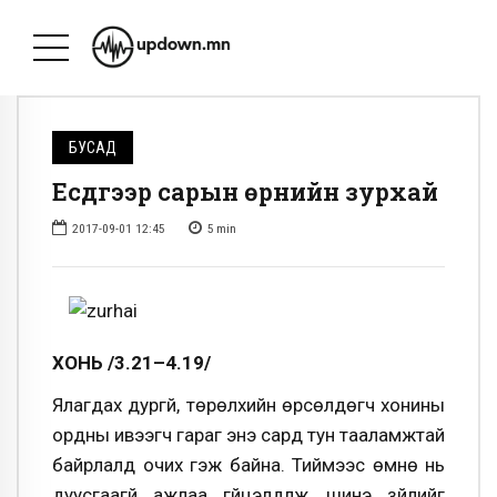
БУСАД
Есдүгээр сарын өрнийн зурхай
2017-09-01 12:45
5
min
ХОНЬ /3.21–4.19/
Ялагдах дургүй, төрөлхийн өрсөлдөгч хонины
ордны ивээгч гараг энэ сард тун тааламжтай
байрлалд очих гэж байна. Тиймээс өмнө нь
дуусгаагүй ажлаа гүйцэлдүүлж, шинэ зүйлийг