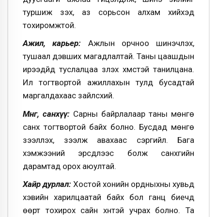
туршиж үзэх, аз сорьсон алхам хийхэд
тохиромжтой.
Ажил, карьер:
Ажлын орчноо шинэчлэх,
тушаал дэвших магадлалтай. Таны цаашдын
ирээдүйд туслалцаа үзүүлэх хүмүүстэй танилцана.
Илүү тогтвортой ажиллахын тулд бусадтай
маргалдахаас зайлсхий.
Мөнгө, санхүү:
Сарны байрлалаар таны мөнгө
санхүү тогтвортой байх болно. Бусдад мөнгө
зээлүүлэх, зээлж авахаас сэргийл. Бага
хэмжээний эрсдлээс болж санхүүгийн
дарамтад орох аюултай.
Хайр дурлал:
Хостой хонийн ордныхны хувьд
хэвийн харилцаатай байх бол ганц биечүүд
өөрт тохирох сайн хүнтэй учрах болно. Та