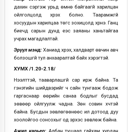
дахин сэргэж урьд өмнө байгаагүй харилцан
ойлголцолд хүрэх болно. Таарамжгүй
хосуудын харилцаа төгс зохицолд хүрнэ. Ганц
биечүүд сарын дунд үеэс заяаны ханьтайгаа
учрах магадлалтай.
Эрүүл мэнд:
Ханиад хүрэх, халдварт өвчин авч
болзошгүй тул анхааралтай байх хэрэгтэй.
ХУМХ /1.20-2.18/
Нээлттэй, тааварлашгүй сар ирж байна. Та
гэнэтийн шийдвэрийг ч сайн тунгааж бодож
гаргаснаар өөрийн санаа бодлыг бусдад
зөвөөр ойлгуулж чадна. Зөн совин хүчтэй
байна. Бусдын зөвлөгөөнөөс илүү дотоод дуу
хоолойгоо сонсохыг од эрхэс зөвлөж байна.
Ажил карьер:
Албан тушаал гайхам хурдан