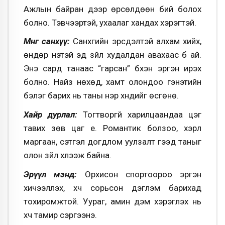
Ажлын байран дээр өрсөлдөөн бий болох
болно. Тэвчээртэй, ухаалаг хандах хэрэгтэй.
Мөнгө санхүү:
Санхүүгийн эрсдэлтэй алхам хийх,
өндөр үнэтэй эд зүйл худалдан авахаас бүү ай.
Энэ сард танаас “гарсан” бүхэн эргэн ирэх
болно. Найз нөхөд, хамт олондоо гэнэтийн
бэлэг барих нь таны нэр хүндийг өсгөнө.
Хайр дурлал:
Тогтворгүй харилцаандаа цэг
тавих зөв цаг үе. Романтик болзоо, хэрүүл
маргаан, сэтгэл догдлом уулзалт гээд таныг
олон зүйл хүлээж байна.
Эрүүл мэнд:
Орхисон спортоороо эргэн
хичээллэх, хүч сорьсон дэглэм барихад
тохиромжтой. Уураг, амин дэм хэрэглэх нь
хүч тамир сэргээнэ.