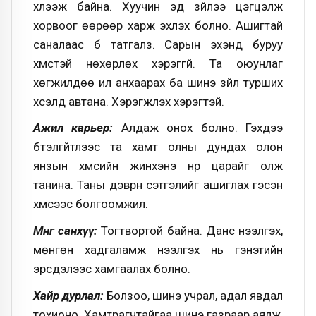
хүлээж байна. Хуучин эд зүйлээ цэгцэлж
хорвоог өөрөөр харж эхлэх болно. Ашигтай
саналаас бүү татгалз. Сарын эхэнд буруу
хүмүүстэй нөхөрлөх хэрэггүй. Та оюунлаг
хөгжилдөө илүү анхаарах ба шинэ зүйл турших
хүсэлд автана. Хэрэгжүүлэх хэрэгтэй.
Ажил карьер:
Алдаж онох болно. Гэхдээ
бүтэлгүйтлээс та хамт олны дундах олон
янзын хүмүүсийн жинхэнэ нүүр царайг олж
танина. Таны дэврүүн сэтгэлийг ашиглах гэсэн
хүмүүсээс болгоомжил.
Мөнгө санхүү:
Тогтвортой байна. Данс нээлгэх,
мөнгөн хадгаламж нээлгэх нь гэнэтийн
эрсдэлээс хамгаалах болно.
Хайр дурлал:
Болзоо, шинэ учрал, адал явдал
тохионо. Хамтрагчтайгаа шинэ газраар аялж,