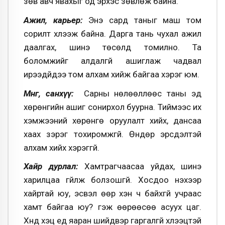
зөв авч явахыг од эрхэс зөвлөж байна.
Ажил, карьер:
Энэ сард таныг маш том
сорилт хүлээж байна. Дарга тань чухал ажил
даалгах, шинэ төсөлд томилно. Та
боломжийг алдалгүй ашиглаж чадвал
ирээдүйдээ том алхам хийж байгаа хэрэг юм.
Мөнгө, санхүү:
Сарны нөлөөллөөс таны эд
хөрөнгийн ашиг сонирхол буурна. Тиймээс их
хэмжээний хөрөнгө оруулалт хийх, дансаа
хаах зэрэг тохиромжгүй. Өндөр эрсдэлтэй
алхам хийх хэрэггүй.
Хайр дурлал:
Хамтрагчаасаа уйдах, шинэ
харилцаа үгүйлж болзошгүй. Хосдоо үнэхээр
хайртай юу, эсвэл өөр хэн ч байхгүй учраас
хамт байгаа юу? гэж өөрөөсөө асуух цаг.
Хүнд хэцүү үед яаран шийдвэр гаргалгүй хүлээцтэй