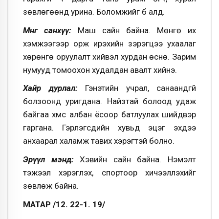
зөвлөгөөнд урина. Боломжийг бүү алд.
Мөнгө санхүү:
Маш сайн байна. Мөнгө их
хэмжээгээр орж ирэхийн зэрэгцээ ухаалаг
хөрөнгө оруулалт хийвэл хурдан өснө. Зарим
нумууд томоохон худалдан авалт хийнэ.
Хайр дурлал:
Гэнэтийн учрал, санаандгүй
болзоонд уригдана. Найзтай болоод удаж
байгаа хүмүүс албан ёсоор батлуулах шийдвэр
гаргана. Гэрлэгсдийн хувьд эцэг эхдээ
анхаарал халамж тавих хэрэгтэй болно.
Эрүүл мэнд:
Хэвийн сайн байна. Нэмэлт
тэжээл хэрэглэх, спортоор хичээллэхийг
зөвлөж байна.
МАТАР /12. 22-1. 19/