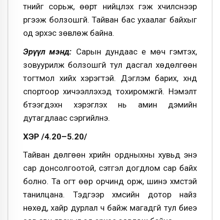
түүнийг сорьж, өөрт нийцүүлэх гэж хүчилснээр
үргээж болзошгүй. Тайван бас ухаалаг байхыг
од эрхэс зөвлөж байна.
Эрүүл мэнд:
Сарын дундаас үе мөч гэмтэх,
зовуурилж болзошгүй тул дасгал хөдөлгөөн
тогтмол хийх хэрэгтэй. Дэглэм барих, хүнд
спортоор хичээллэхэд тохиромжгүй. Нэмэлт
бүтээгдэхүүн хэрэглэх нь амин дэмийн
дутагдлаас сэргийлнэ.
ҮХЭР /4.20–5.20/
Тайван дөлгөөн үхрийн ордныхны хувьд энэ
сар донсолгоотой, сэтгэл догдлом сар байх
болно. Та огт өөр орчинд орж, шинэ хүмүүстэй
танилцана. Тэдгээр хүмүүсийн дотор найз
нөхөд, хайр дурлал ч байж магадгүй тул биеэ