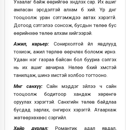
Ухаалаг байж өөрийгөө хүндлэх сар. Их ашиг
амласан эрсдэлтэй алхам бүү хий. Үр дүнг
тооцоолж уран сэтгэмждээ автах хэрэггүй.
Дотоод сэтгэлээ сонсож, бусдын төлөө бус
өөрийнхөө төлөө алхам хийгээрэй.
Ажил, карьер:
Сонирхолтой үйл явдлууд
тохиож, ажил төрлөө өөрчлөх боломж ирнэ.
Удаан нэг газраа байсан бол бууриа сэлгэх
нь их ашиг авчирна. Нөлөө бүхий хүмүүстэй
танилцаж, шинэ хүмүүстэй холбоо тогтооно.
Мөнгө санхүү:
Сайн мэддэг зүйлээ ч сайн
тооцоолж бодитоор хандаж хөрөнгө
оруулах хэрэгтэй. Санхүүгийн төлөв байдлаа
бусдад зарлах, онгирох хэрэггүй. Атаархаж
жөтөөрхөхөөс сэргийл.
Хайр дурлал:
Романтик адал явдал,