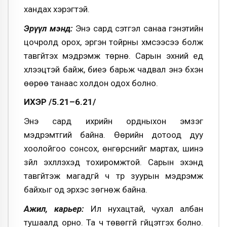
хандах хэрэгтэй.
Эрүүл мэнд:
Энэ сард сэтгэл санаа гэнэтийн
цочролд орох, эргэн тойрны хүмүүсээсээ болж
тавгүйтэх мэдрэмж төрнө. Сарын эхний үед
хүлээцтэй байж, биеэ барьж чадвал энэ бүхэн
өөрөө танаас холдон одох болно.
ИХЭР /5.21–6.21/
Энэ сард ихрийн ордныхон эмзэг
мэдрэмтгий байна. Өөрийн дотоод дуу
хоолойгоо сонсох, өнгөрснийг мартах, шинэ
зүйл эхлүүлэхэд тохиромжтой. Сарын эхэнд
тавгүйтэж магадгүй ч түр зуурын мэдрэмж
байхыг од эрхэс зөгнөж байна.
Ажил, карьер:
Илүү нухацтай, чухал албан
тушаалд орно. Та ч төвөггүй гүйцэтгэх болно.