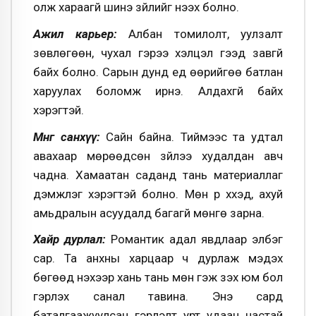
олж хараагүй шинэ зүйлийг нээх болно.
Ажил карьер:
Албан томилолт, уулзалт
зөвлөгөөн, чухал гэрээ хэлцэл гээд завгүй
байх болно. Сарын дунд үед өөрийгөө батлан
харуулах боломж ирнэ. Алдахгүй байх
хэрэгтэй.
Мөнгө санхүү:
Сайн байна. Тиймээс та удтал
авахаар мөрөөдсөн зүйлээ худалдан авч
чадна. Хамаатан саданд тань материаллаг
дэмжлэг хэрэгтэй болно. Мөн үр хүүхэд, ахуй
амьдралын асуудалд багагүй мөнгө зарна.
Хайр дурлал:
Романтик адал явдлаар элбэг
cap. Та анхны харцаар ч дурлаж мэдэх
бөгөөд үнэхээр хань тань мөн гэж үзэх юм бол
гэрлэх санал тавина. Энэ сард
баталгаажуулсан гэрлэлт урт удаан настай