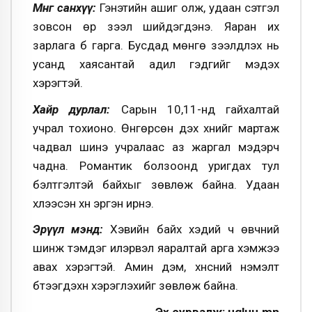
Мөнгө санхүү:
Гэнэтийн ашиг олж, удаан сэтгэл
зовсон өр зээл шийдэгдэнэ. Яаран их
зарлага бүү гарга. Бусдад мөнгө зээлдүүлэх нь
усанд хаясантай адил гэдгийг мэдэх
хэрэгтэй.
Хайр дурлал:
Сарын 10,11-нд гайхалтай
учрал тохионо. Өнгөрсөн дэх хүнийг мартаж
чадвал шинэ учралаас аз жаргал мэдэрч
чадна. Романтик болзоонд уригдах тул
бэлтгэлтэй байхыг зөвлөж байна. Удаан
хүлээсэн хүн эргэн ирнэ.
Эрүүл мэнд:
Хэвийн байх хэдий ч өвчний
шинж тэмдэг илэрвэл яаралтай арга хэмжээ
авах хэрэгтэй. Амин дэм, хүнсний нэмэлт
бүтээгдэхүүн хэрэглэхийг зөвлөж байна.
Эх сурвалж: ugluu.mn