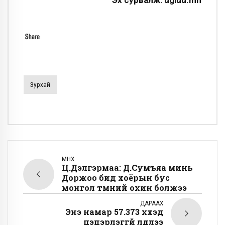
Зурхай
ӨМНӨХ
Ц.Дэлгэрмаа: Д.Сумъяа минь
Доржоо бид хоёрын бус
монгол түмний охин болжээ
ДАРААХ
Энэ намар 57.373 хүүхэд
цэцэрлэггүй үлдлээ