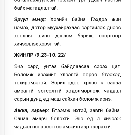
байх магадлалтай.
Эрүүл мэнд:
Хэвийн байна. Гэхдээ жин
нэмэх, дотор муухайрахаас сэргийлэх үүднээс
хоолны шинэ дэглэм барьж, спортоор
хичээллэх хэрэгтэй.
ЖИНЛҮҮР /9.23-10. 22/
Энэ сард унтаа байдлаасаа сэрэх цаг.
Боломж ирэхийг хүлээлгүй өөрөө бүтээхэд
тохиромжтой. Зорилгодоо хүрлээ ч санаа
амралгүй зогсолтгүй хөдөлмөрлөж чадвал
сарын дунд үед маш сайхан боломж ирнэ.
Ажил, карьер:
Бүтээмж ихтэй, завгүй байна.
Санаа амарч болохгүй. Энэ үед л хичээж
чадвал нэг хэсэгтээ амжилтаар тасрахгүй.