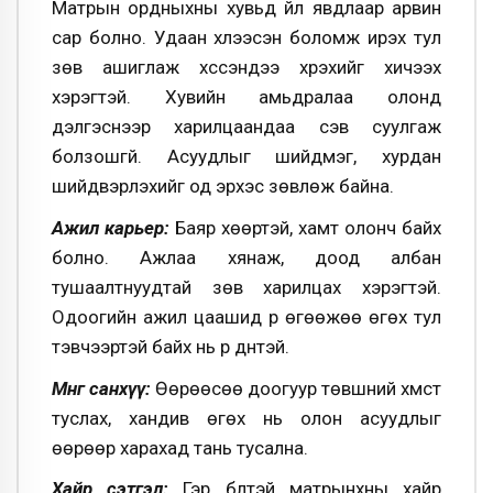
Матрын ордныхны хувьд үйл явдлаар арвин
сар болно. Удаан хүлээсэн боломж ирэх тул
зөв ашиглаж хүссэндээ хүрэхийг хичээх
хэрэгтэй. Хувийн амьдралаа олонд
дэлгэснээр харилцаандаа сэв суулгаж
болзошгүй. Асуудлыг шийдмэг, хурдан
шийдвэрлэхийг од эрхэс зөвлөж байна.
Ажил карьер:
Баяр хөөртэй, хамт олонч байх
болно. Ажлаа хянаж, доод албан
тушаалтнуудтай зөв харилцах хэрэгтэй.
Одоогийн ажил цаашид үр өгөөжөө өгөх тул
тэвчээртэй байх нь үр дүнтэй.
Мөнгө санхүү:
Өөрөөсөө доогуур төвшний хүмүүст
туслах, хандив өгөх нь олон асуудлыг
өөрөөр харахад тань тусална.
Хайр сэтгэл:
Гэр бүлтэй матрынхны хайр