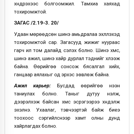
хүндрэхээс болгоомжил. Тамхиа хаяхад
тохиромжтой.
ЗАГАС /2.19-3. 20/
Удаан мөрөөдсөн шинэ амьдралаа эхлүүлэхэд
тохиромжтой сар. Загасууд жижиг нуураас
гарч илүү том далайд сэлэх болно. Шинэ хүмүүс,
шинэ ажил, шинэ хайр дурлал тэднийг хүлээж
байна. Өөрийгөө сонсож бясалгал хийх,
ганцаар аялахыг од эрхэс зөвлөж байна.
Ажил карьер:
Бусдад өөрийгөө нээн
таниулах болно. Таныг дутуу үнэлж,
дээрэлхэж байсан хүмүүс эсрэгээрээ хүндэлж
эхэлнэ. Ухаалаг, тэвчээртэй байж биеэ
тоохоос сэргийлснээр хамт олны дунд
хайрлагдах болно.