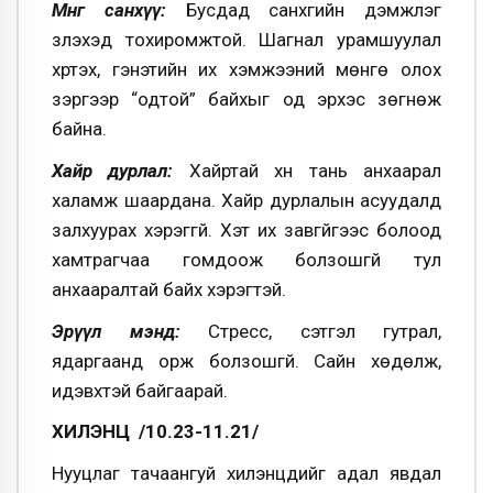
Мөнгө санхүү:
Бусдад санхүүгийн дэмжлэг
үзүүлэхэд тохиромжтой. Шагнал урамшуулал
хүртэх, гэнэтийн их хэмжээний мөнгө олох
зэргээр “одтой” байхыг од эрхэс зөгнөж
байна.
Хайр дурлал:
Хайртай хүн тань анхаарал
халамж шаардана. Хайр дурлалын асуудалд
залхуурах хэрэггүй. Хэт их завгүйгээс болоод
хамтрагчаа гомдоож болзошгүй тул
анхааралтай байх хэрэгтэй.
Эрүүл мэнд:
Стресс, сэтгэл гутрал,
ядаргаанд орж болзошгүй. Сайн хөдөлж,
идэвхтэй байгаарай.
ХИЛЭНЦ /10.23-11.21/
Нууцлаг тачаангуй хилэнцүүдийг адал явдал