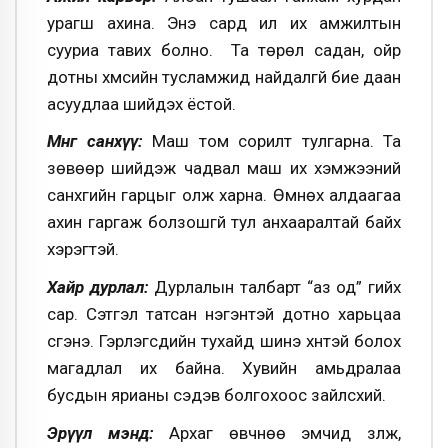
урагш ахина. Энэ сард илүү их амжилтын
сууриа тавих болно. Та төрөл садан, ойр
дотны хүмүүсийн тусламжид найдалгүй бие даан
асуудлаа шийдэх ёстой.
Мөнгө санхүү:
Маш том сорилт тулгарна. Та
зөвөөр шийдэж чадвал маш их хэмжээний
санхүүгийн гарцыг олж харна. Өмнөх алдаагаа
ахин гаргаж болзошгүй тул анхааралтай байх
хэрэгтэй.
Хайр дурлал:
Дурлалын талбарт “аз од” гийх
cap. Сэтгэл татсан нэгэнтэй дотно харьцаа
үүсгэнэ. Гэрлэгсдийн тухайд шинэ хүнтэй болох
магадлал их байна. Хувийн амьдралаа
бусдын ярианы сэдэв болгохоос зайлсхий.
Эрүүл мэнд:
Архаг өвчнөө эмчид үзүүлж,