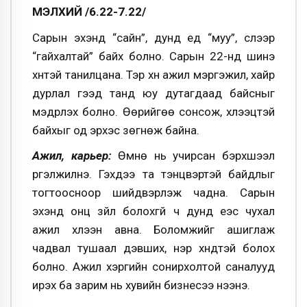
МЭЛХИЙ /6.22-7.22/
Сарын эхэнд “сайн”, дунд үед “муу”, сүүлээр
“гайхалтай” байх болно. Сарын 22-нд шинэ
хүнтэй танилцана. Тэр хүн ажил мэргэжил, хайр
дурлал гээд танд юу дутагдаад байсныг
мэдрүүлэх болно. Өөрийгөө сонсож, хүлээцтэй
байхыг од эрхэс зөгнөж байна.
Ажил, карьер:
Өмнө нь учирсан бэрхшээл
үргэлжилнэ. Гэхдээ та тэнцвэртэй байдлыг
тогтоосноор шийдвэрлэж чадна. Сарын
эхэнд онц зүйл болохгүй ч дунд үеэс чухал
ажил хүлээн авна. Боломжийг ашиглаж
чадвал тушаал дэвших, нэр хүндтэй болох
болно. Ажил хэргийн сонирхолтой саналууд
ирэх ба зарим нь хувийн бизнесээ нээнэ.