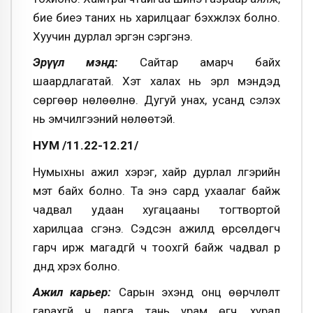
бие биеэ таних нь харилцааг бэхжүүлэх болно.
Хуучин дурлал эргэн сэргэнэ.
Эрүүл мэнд:
Сайтар амарч байх
шаардлагатай. Хэт халах нь эрүүл мэндэд
сөргөөр нөлөөлнө. Дугуй унах, усанд сэлэх
нь эмчилгээний нөлөөтэй.
НУМ /11.22-12.21/
Нумыхны ажил хэрэг, хайр дурлал үлгэрийн
мэт байх болно. Та энэ сард ухаалаг байж
чадвал удаан хугацааны тогтвортой
харилцаа үүсгэнэ. Сэдсэн ажилд өрсөлдөгч
гарч ирж магадгүй ч тоохгүй байж чадвал үр
дүнд хүрэх болно.
Ажил карьер:
Сарын эхэнд онц өөрчлөлт
гарахгүй ч дарга тань урам өгч, хурал