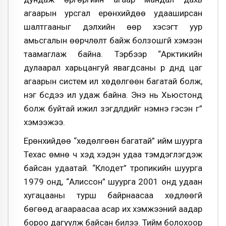
агаарын урсгал ерөнхийдөө удааширсан
шалтгааныг дэлхийн өөр хэсэгт уур
амьсгалын өөрчлөлт байж болзошгүй хэмээн
таамаглаж байна. Тэрбээр “Арктикийн
дулаарал харьцангуй явагдсаны үр дүнд цаг
агаарын систем илүү хөдөлгөөн багатай болж,
нэг бүсдээ илүү удаж байна. Энэ нь Хьюстонд
болж буйтай ижил үзэгдлүүдийг нэмнэ гэсэн үг”
хэмээжээ.
Ерөнхийдөө “хөдөлгөөн багатай” ийм шуурга
Техас өмнө ч хэд хэдэн удаа тэмдэглэгдэж
байсан удаатай. “Клодет” тропикийн шуурга
1979 онд, “Алиссон” шуурга 2001 онд удаан
хугацааны турш байрнаасаа хөдлөөгүй
бөгөөд агаараасаа асар их хэмжээний аадар
бороо дагуулж байсан билээ. Тийм болохоор