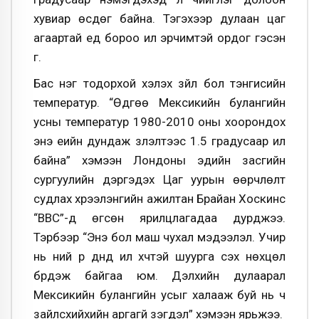
хувиар өсдөг байна. Тэгэхээр дулаан цаг
агаартай үед бороо илүү эрчимтэй ордог гэсэн
үг.
Бас нэг тодорхой хэлэх зүйл бол тэнгисийн
температур. “Өдгөө Мексикийн булангийн
усны температур 1980-2010 оны хоорондох
энэ үеийн дундаж үзүүлэлтээс 1.5 градусаар илүү
байна” хэмээн Лондоны эдийн засгийн
сургуулийн дэргэдэх Цаг уурын өөрчлөлт
судлах хүрээлэнгийн ажилтан Брайан Хоскинс
“ВВС”-д өгсөн ярилцлагадаа дурджээ.
Тэрбээр “Энэ бол маш чухал мэдээлэл. Учир
нь үүний үр дүнд илүү хүчтэй шуурга үүсэх нөхцөл
бүрдэж байгаа юм. Дэлхийн дулаарал
Мексикийн булангийн усыг халааж буй нь ч
зайлсхийхийн аргагүй үзэгдэл” хэмээн ярьжээ.