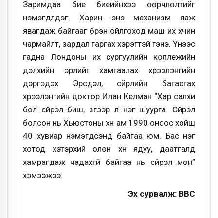
Заримдаа бие биеийнхээ өөрчлөлтийг
нэмэгдүүлдэг. Харин энэ механизм яаж
явагдаж байгааг бүрэн ойлгоход маш их хүчин
чармайлт, зардал гаргах хэрэгтэй гэнэ. Үүнээс
гадна Лондоны их сургуулийн коллежийн
дэлхийн эрүүлийг хамгаалах хүрээлэнгийн
дэргэдэх Эрсдэл, сүйрлийн багасгах
хүрээлэнгийн доктор Илан Келман “Хар салхи
бол сүйрэл биш, зүгээр л нэг шуурга. Сүйрэл
болсон нь Хьюстоны хүн ам 1990 оноос хойш
40 хувиар нэмэгдсэнд байгаа юм. Бас нэг
хотод хэтэрхий олон хүн ядуу, даатгалд
хамрагдаж чадахгүй байгаа нь сүйрэл мөн”
хэмээжээ.
Эх сурвалж: ВВС