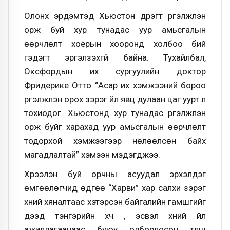
Олонх эрдэмтэд Хьюстон дүүрэгт үргэлжлэн
орж буй хур тунадас уур амьсгалын
өөрчлөлт хоёрын хооронд холбоо бий
гэдэгт эргэлзэхгүй байна. Тухайлбал,
Оксфордын их сургуулийн доктор
Фридерике Отто “Асар их хэмжээний бороо
үргэлжлэн орох зэрэг үйл явц дулаан цаг уурт л
тохиодог. Хьюстонд хур тунадас үргэлжлэн
орж буйг харахад уур амьсгалын өөрчлөлт
тодорхой хэмжээгээр нөлөөлсөн байх
магадлалтай” хэмээн мэдэгджээ.
Хүрээлэн буй орчны асуудал эрхэлдэг
өмгөөлөгчид өдгөө “Харви” хар салхи зэрэг
хүний хяналтаас хэтэрсэн байгалийн гамшгийг
дээд тэнгэрийн хүч үү, эсвэл хүний үйл
ажиллагаанаас буюу олборлосон түлш