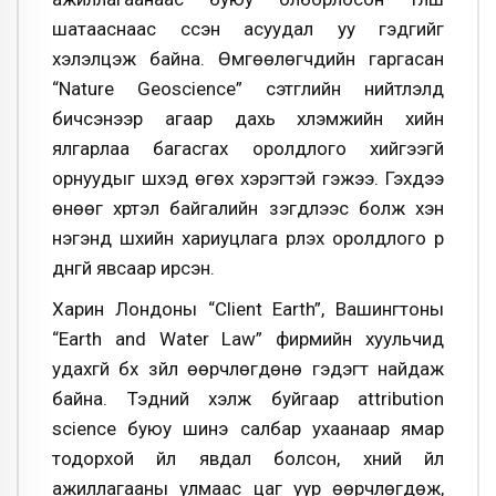
шатааснаас үүссэн асуудал уу гэдгийг
хэлэлцэж байна. Өмгөөлөгчдийн гаргасан
“Nature Geoscience” сэтгүүлийн нийтлэлд
бичсэнээр агаар дахь хүлэмжийн хийн
ялгарлаа багасгах оролдлого хийгээгүй
орнуудыг шүүхэд өгөх хэрэгтэй гэжээ. Гэхдээ
өнөөг хүртэл байгалийн үзэгдлээс болж хэн
нэгэнд шүүхийн хариуцлага үүрүүлэх оролдлого үр
дүнгүй явсаар ирсэн.
Харин Лондоны “Client Earth”, Вашингтоны
“Earth and Water Law” фирмийн хуульчид
удахгүй бүх зүйл өөрчлөгдөнө гэдэгт найдаж
байна. Тэдний хэлж буйгаар attribution
science буюу шинэ салбар ухаанаар ямар
тодорхой үйл явдал болсон, хүний үйл
ажиллагааны улмаас цаг уур өөрчлөгдөж,