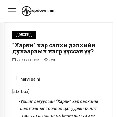
ДЭЛХИЙД
“Харви” хар салхи дэлхийн
дулаарлын нөлөөгөөр үүссэн үү?
2017-09-01 10:52
2
min
[starbox]
-Уршиг дагуулсан “Харви” хар салхины
шалтгааныг тоочвол цаг уурын өөрчлөлт
тэргүүн эгнээнд нь бичигдэхгүй аж-