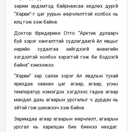
зарим эрдэмтэд байрнаасаа хөдлөх дургүй
“Харви”-г цаг уурын өөрчлөлттэй холбох нь
илүүц гэж үзэж байна.
Доктор Фридерике Отто “Арктик дулаарч
буй зэрэг хангалттай судлагдаагүй үйл явцыг
нарийн судалгаа хийгдээгүй өнөөгийн
үзэгдэлтэй холбох хэрэгтэй гэж би бодохгүй
байна” хэмээжээ.
“Харви” хар салхи зэрэг үйл явдлын тухай
ярихдаа зөвхөн цаг агаар, агаар, усны
температур нэмэгдэх үзэгдлээс гадна агаар
мандал дахь агаарын урсгалыг ч дурдах нь
зүйтэй гэж шинжээч үзэж байна.
Заримдаа агаар агаарын өөрчлөлт, агаарын
урсгал нь харилцан бие биенээ нөхдаг.