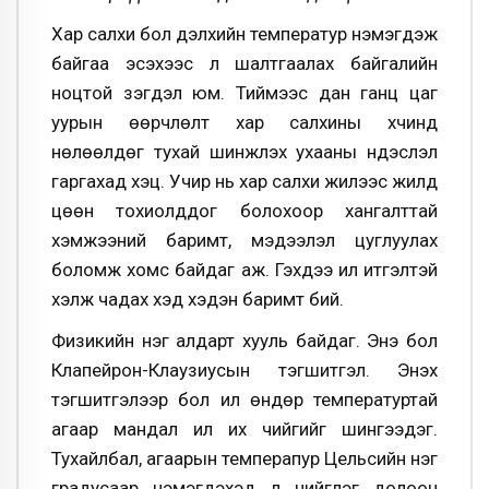
Хар салхи бол дэлхийн температур нэмэгдэж
байгаа эсэхээс үл шалтгаалах байгалийн
ноцтой үзэгдэл юм. Тиймээс дан ганц цаг
уурын өөрчлөлт хар салхины хүчинд
нөлөөлдөг тухай шинжлэх ухааны үндэслэл
гаргахад хэцүү. Учир нь хар салхи жилээс жилд
цөөн тохиолддог болохоор хангалттай
хэмжээний баримт, мэдээлэл цуглуулах
боломж хомс байдаг аж. Гэхдээ илүү итгэлтэй
хэлж чадах хэд хэдэн баримт бий.
Физикийн нэг алдарт хууль байдаг. Энэ бол
Клапейрон-Клаузиусын тэгшитгэл. Энэхүү
тэгшитгэлээр бол илүү өндөр температуртай
агаар мандал илүү их чийгийг шингээдэг.
Тухайлбал, агаарын темперапур Цельсийн нэг
градусаар нэмэгдэхэд л чийглэг долоон