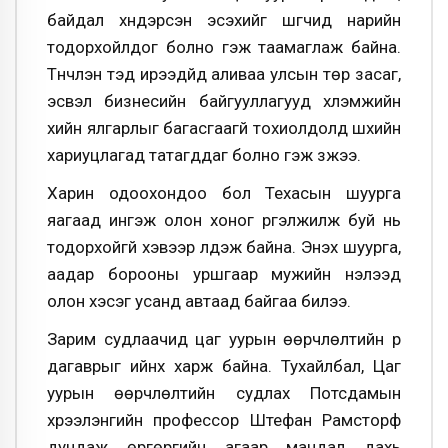
байдал хүндэрсэн эсэхийг шүүгчид нарийн
тодорхойлдог болно гэж таамаглаж байна.
Түүнчлэн тэд ирээдүйд аливаа улсын төр засаг,
эсвэл бизнесийн байгууллагууд хүлэмжийн
хийн ялгарлыг багасгаагүй тохиолдолд шүүхийн
хариуцлагад татагддаг болно гэж үзжээ.
Харин одоохондоо бол Техасын шуурга
яагаад ингэж олон хоног үргэлжилж буй нь
тодорхойгүй хэвээр үлдэж байна. Энэхүү шуурга,
аадар борооны уршгаар мужийн нэлээд
олон хэсэг усанд автаад байгаа билээ.
Зарим судлаачид цаг уурын өөрчлөлтийн үр
дагаврыг ийнхүү харж байна. Тухайлбал, Цаг
уурын өөрчлөлтийн судлах Потсдамын
хүрээлэнгийн профессор Штефан Рамсторф
дундаж өргөргийн агаар мандал дахь