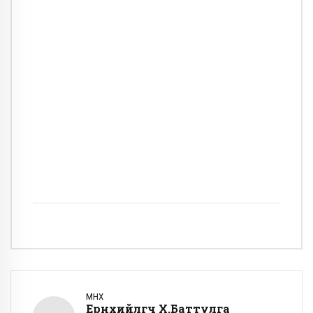
ӨМНӨХ
Ерөнхийлөгч Х.Баттулга