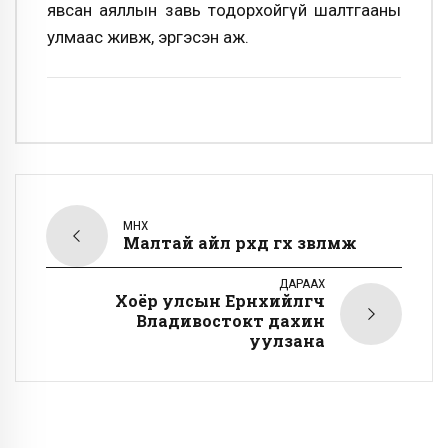
явсан аяллын завь тодорхойгүй шалтгааны
улмаас живж, эргэсэн аж.
ӨМНӨХ
Малтай айл өрхөд өгөх зөвлөмж
ДАРААХ
Хоёр улсын Ерөнхийлөгч
Владивостокт дахин
уулзана