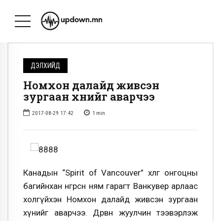
ДЭЛХИЙД
Номхон далайд живсэн
зургаан хүнийг аварчээ
2017-08-29 17:42
1
min
Канадын “Spirit of Vancouver” хөлөг онгоцны
багийнхан өнгөрсөн ням гарагт Ванкувер арлаас
холгүйхэн Номхон далайд живсэн зургаан
хүнийг аварчээ. Дөрвөн жуулчин тээвэрлэж