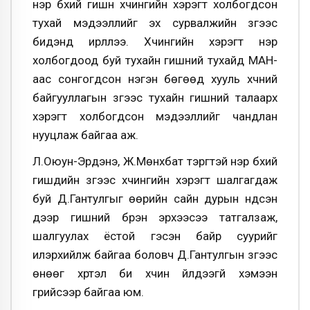
нэр бүхий гишүүн хүчингийн хэрэгт холбогдсон
тухай мэдээллийг эх сурвалжийн зүгээс
бидэнд ирүүллээ. Хүчингийн хэрэгт нэр
холбогдоод буй тухайн гишүүний тухайд МАН-
аас сонгогдсон нэгэн бөгөөд хууль хүчний
байгууллагын зүгээс тухайн гишүүний талаарх
хэрэгт холбогдсон мэдээллийг чандлан
нууцлаж байгаа аж.
Л.Оюун-Эрдэнэ, Ж.Мөнхбат тэргүүтэй нэр бүхий
гишүүдийн зүгээс хүчингийн хэрэгт шалгагдаж
буй Д.Гантулгыг өөрийн сайн дурын үндсэн
дээр гишүүний бүрэн эрхээсээ татгалзаж,
шалгуулах ёстой гэсэн байр суурийг
илэрхийлж байгаа боловч Д.Гантулгын зүгээс
өнөөг хүртэл би хүчин үйлдээгүй хэмээн
гүрийсээр байгаа юм.