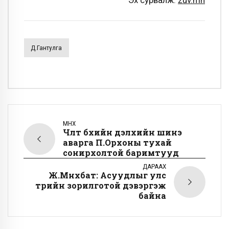
Эх сурвалж:
zuv.mn
Д.Гантулга
ӨМНӨХ
Чөлөөт бөхийн дэлхийн шинэ
аварга П.Орхоны тухай
сонирхолтой баримтууд
ДАРААХ
Ж.Мөнхбат: Асуудлыг улс
төрийн зорилготой дэвэргэж
байна