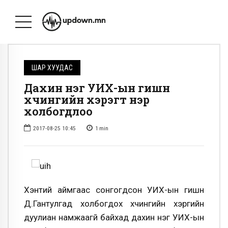
ШАР ХУУДАС
Дахин нэг УИХ-ын гишүүн
хүчингийн хэрэгт нэр
холбогдлоо
2017-08-25 10:45
1
min
Хэнтий аймгаас сонгогдсон УИХ-ын гишүүн
Д.Гантулгад холбогдох хүчингийн хэргийн
дуулиан намжаагүй байхад дахин нэг УИХ-ын