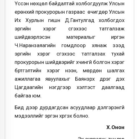
Үүссэн нөхцөл байдалтай холбогдуулж Улсын
ерөнхий прокурорын газраас өчигдөр Улсын
Их Хурлын гишүүн Д.Гантулгад холбогдох
эрүүгийн хэрэг үүсгэхээс татгалзаж
шийдвэрлэсэн материалыг иргэн
Ч.Наранзаяагийн гомдлоор хянаж үзээд
эрүүгийн хэрэг үүсгэхээс татгалзах тухай
прокурорын шийдвэрийг хүчингүй болгон хэрэг
бүртгэлтийн хэрэг нээн, мөрдөн шалгах
ажиллагаа явуулахыг Баянзүрх дүүрэг дэх
Цагдаагийн нэгдүгээр хэлтэст даалгаад
байгаа юм.
Бид дээр дурдагдсан асуудлаар дэлгэрэнгүй
мэдээллийг эргэн хүргэх болно.
Х.Онон