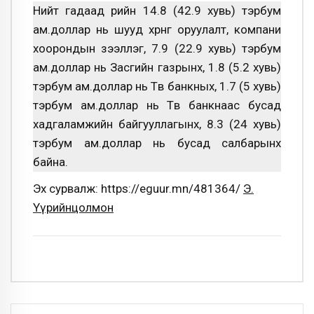
Нийт гадаад өрийн 14.8 (42.9 хувь) тэрбум
ам.доллар нь шууд хөрөнгө оруулалт, компани
хоорондын зээллэг, 7.9 (22.9 хувь) тэрбум
ам.доллар нь Засгийн газрынх, 1.8 (5.2 хувь)
тэрбум ам.доллар нь Төв банкных, 1.7 (5 хувь)
тэрбум ам.доллар нь Төв банкнаас бусад
хадгаламжийн байгууллагынх, 8.3 (24 хувь)
тэрбум ам.доллар нь бусад салбарынх
байна.
Эх сурвалж: https://eguur.mn/481364/
Э.
Үүрийнцолмон