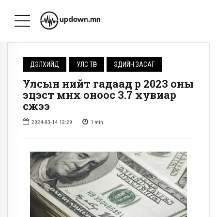
ДЭЛХИЙД
УЛС ТӨР
ЭДИЙН ЗАСАГ
Улсын нийт гадаад өр 2023 оны
эцэст өмнөх оноос 3.7 хувиар
өсжээ
2024-03-14 12:29
1
min