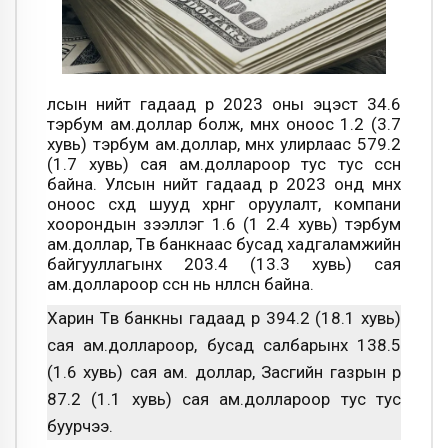
тэрбум ам.доллар болж, өмнөх оноос 1.2 (3.7
хувь) тэрбум ам.доллар, өмнөх улирлаас 579.2
(1.7 хувь) сая ам.доллароор тус тус өссөн
байна. Улсын нийт гадаад өр 2023 онд өмнөх
оноос өсөхөд шууд хөрөнгө оруулалт, компани
хоорондын зээллэг 1.6 (1 2.4 хувь) тэрбум
ам.доллар, Төв банкнаас бусад хадгаламжийн
байгууллагынх 203.4 (13.3 хувь) сая
ам.доллароор өссөн нь нөлөөлсөн байна.
Харин Төв банкны гадаад өр 394.2 (18.1 хувь)
сая ам.доллароор, бусад салбарынх 138.5
(1.6 хувь) сая ам. доллар, Засгийн газрын өр
87.2 (1.1 хувь) сая ам.доллароор тус тус
буурчээ.