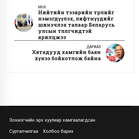
ӨМНӨХ
Нийтийн тээврийн төрлийг
нэмэгдүүлэх, лифтнүүдийг
шинэчлэх талаар Беларусь
улсын төлөөлөгчидтэй
ярилцжээ
ДАРААХ
Хятадууд хамгийн баян
хүнээ бойкотлож байна
Зохиогчийн эрх хуулиар хамгаалагдсан
Сурталчилгаа
Холбоо барих