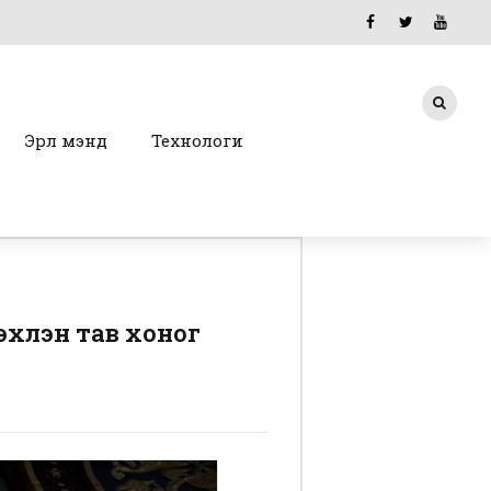
Эрүүл мэнд
Технологи
эхлэн тав хоног