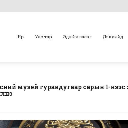
Нүүр
Улс төр
Эдийн засаг
Дэлхийд
эсний музей гуравдугаар сарын 1-нээс 
илнэ