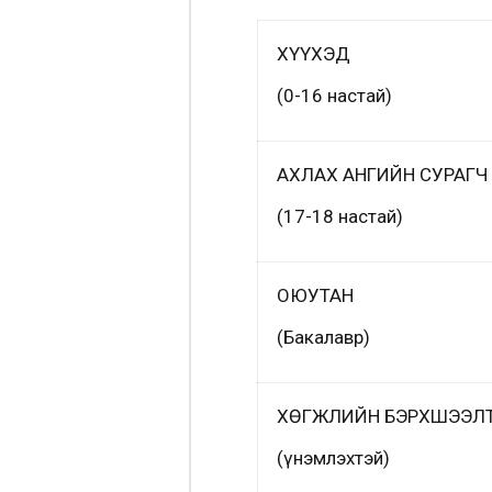
ХҮҮХЭД
(0-16 настай)
АХЛАХ АНГИЙН СУРАГЧ
(17-18 настай)
ОЮУТАН
(Бакалавр)
ХӨГЖЛИЙН БЭРХШЭЭЛТ
(үнэмлэхтэй)