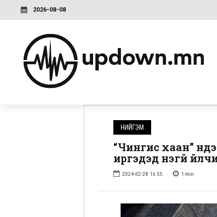
2026-08-08
НИЙГЭМ
“Чингис хаан” үнд
иргэдэд үнэгүй үйлч
2024-02-28 16:55
1
min