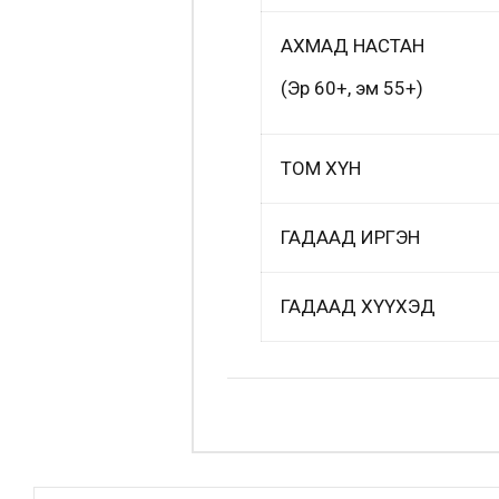
АХМАД НАСТАН
(Эр 60+, эм 55+)
ТОМ ХҮН
ГАДААД ИРГЭН
ГАДААД ХҮҮХЭД