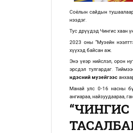
Соёлын сайдын тушаалаар т
нээдэг.
Тус өдрүүдэд Чингис хаан ү
2023 оны “Музейн нээлтт
хүүхэд байсан аж.
Энэ үеэр нийслэл, орон ну
эрсдэл тулгардаг. Тиймэ
үндэсний музейгээс
анхаа
Манай улс 0-16 насны бү
ангиараа, найзуудаараа, га
“ЧИНГИС
ТАСАЛБАР