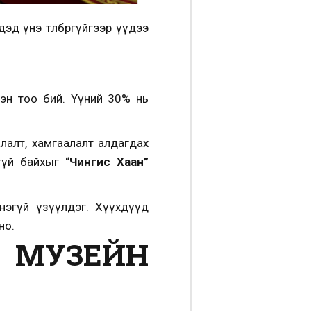
эд үнэ төлбөргүйгээр үүдээ
эн тоо бий. Үүний 30% нь
алалт, хамгаалалт алдагдах
гүй байхыг “
Чингис Хаан”
нэгүй үзүүлдэг. Хүүхдүүд
но.
Й МУЗЕЙН