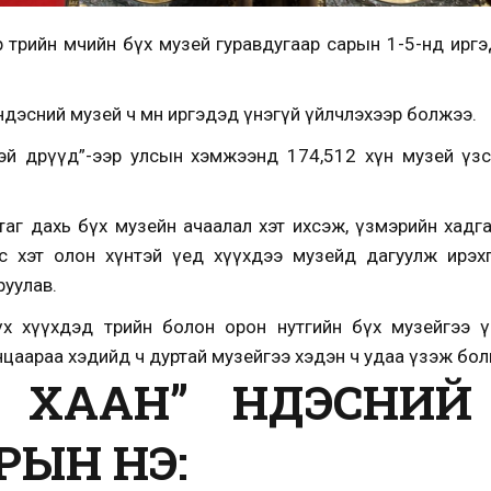
өрийн өмчийн бүх музей гуравдугаар сарын 1-5-нд иргэд
ндэсний музей ч мөн иргэдэд үнэгүй үйлчлэхээр болжээ.
эй өдрүүд”-ээр улсын хэмжээнд 174,512 хүн музей үзс
таг дахь бүх музейн ачаалал хэт ихсэж, үзмэрийн хадг
эс хэт олон хүнтэй үед хүүхдээ музейд дагуулж ирэх
руулав.
х хүүхдэд төрийн болон орон нутгийн бүх музейгээ ү
нцаараа хэдийд ч дуртай музейгээ хэдэн ч удаа үзэж бол
 ХААН” ҮНДЭСНИ
ЫН ҮНЭ: